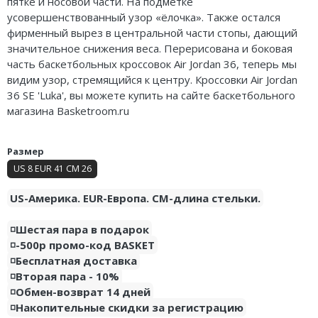
пятке и носовой части. На подметке
Nike Air Deldon
усовершенствованный узор «ёлочка». Также остался
фирменный вырез в центральной части стопы, дающий
Nike Sabrina
значительное снижения веса. Перерисована и боковая
часть баскетбольных кроссовок Air Jordan 36, теперь мы
Nike A’ja
видим узор, стремящийся к центру. Кроссовки Air Jordan
36 SE 'Luka', вы можете купить на сайте баскетбольного
Nike ST
магазина Basketroom.ru
Nike GT
Размер
Nike Ja
US 8 EUR 41 CM 26
Nike Book
US-Америка. EUR-Европа. CM-длина стельки.
Nike LeBron
◽️Шестая пара в подарок
◽️-500р промо-код BASKET
Nike Kyrie
◽️Бесплатная доставка
◽️Вторая пара - 10%
Nike Freak
◽️Обмен-возврат 14 дней
◽️Накопительные скидки за регистрацию
Nike KD