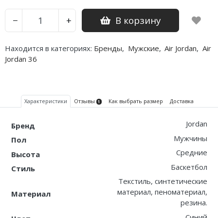
Nike PG
В корзину
−
+
Nike Kobe
Находится в категориях:
Бренды
,
Мужские
,
Air Jordan
,
Air
Jordan 36
Nike Uptempo
Nike Foamposite
Характеристики
Отзывы
Как выбрать размер
Доставка
1
Jordan
Бренд
Мужчины
Пол
Средние
Высота
Баскетбол
Стиль
Текстиль, синтетические
материал, пеноматериал,
Материал
резина.
Синий