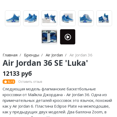
Nike Air Max
adidas Campus
Nike Dunk
adidas Samba
Nike Shox
adidas Gazelle
Nike Blazer
adidas Handball
Nike P-6000
adidas Adistar
Главная
Бренды
Air Jordan
Air Jordan 36
Nike Initiator
adidas adiFOM
Air Jordan 36 SE 'Luka'
Nike Pegasus
adidas Adizero
12133 руб
Nike Precision
adidas Harden
Оставить отзыв
5 / 5
Следующая модель флагманские баскетбольные
Nike Hyperdunk
adidas Dame
кроссовки от Майкла Джордана - Air Jordan 36. Одна из
Nike Hyperset
adidas AE
примечательных деталей кроссовок это язычок, похожий
как у Air Jordan 6. Пластина Eclipse Plate на межподошве,
Nike Cosmic Unity
Adidas Yeezy Boost 350 V2
как у предыдущих двух моделей. Два баллона Zoom, в