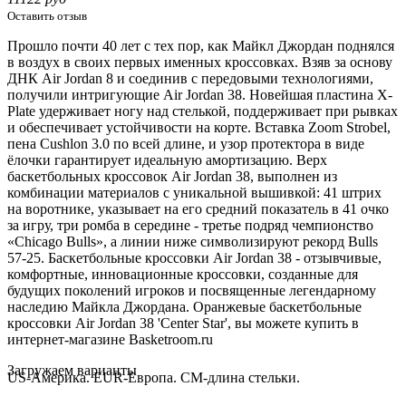
Оставить отзыв
Прошло почти 40 лет с тех пор, как Майкл Джордан поднялся
в воздух в своих первых именных кроссовках.
Взяв за основу
ДНК Air Jordan 8 и соединив с передовыми технологиями,
получили интригующие Air Jordan 38.
Новейшая пластина X-
Plate удерживает ногу над стелькой, поддерживает при рывках
и обеспечивает устойчивости на корте. Вставка Zoom Strobel,
пена Cushlon 3.0 по всей длине, и узор протектора в виде
ёлочки гарантирует идеальную амортизацию.
Верх
баскетбольных кроссовок Air Jordan 38, выполнен из
комбинации материалов с уникальной вышивкой: 41 штрих
на воротнике, указывает на его средний показатель в 41 очко
за игру, три ромба в середине - третье подряд чемпионство
«Chicago Bulls», а линии ниже символизируют рекорд Bulls
57-25. Баскетбольные кроссовки
Air Jordan 38 - отзывчивые,
комфортные, инновационные кроссовки, созданные для
будущих поколений игроков и посвященные легендарному
наследию Майкла Джордана. Оранжевые баскетбольные
кроссовки Air Jordan 38 'Center Star', вы можете купить в
интернет-магазине Basketroom.ru
Loading...
Загружаем варианты
US-Америка. EUR-Европа. CM-длина стельки.