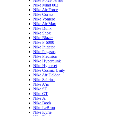
Nike Force 58 SB
Nike Mind 002
Nike Air Force
Nike Cortez
Nike Vomero
Nike Air Max
Nike Dunk
Nike Shox
Nike Blazer
Nike P-6000
Nike Initiator
Nike Pegasus
Nike Precision
Nike Hyperdunk
Nike Hyperset
Nike Cosmic Unity
Nike Air Deldon
Nike Sabrina
Nike A’ja
Nike ST
Nike GT
Nike Ja
Nike Book
Nike LeBron
Nike Kyrie