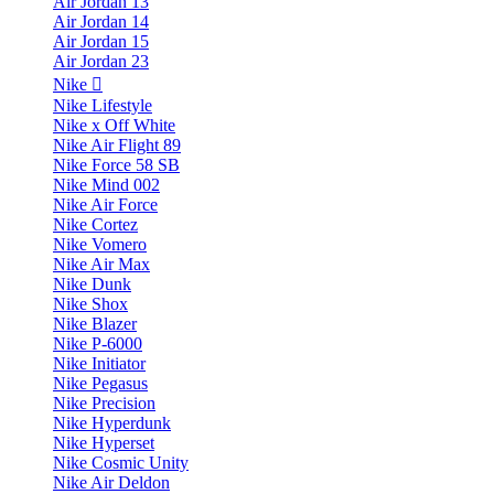
Air Jordan 13
Air Jordan 14
Air Jordan 15
Air Jordan 23
Nike
Nike Lifestyle
Nike x Off White
Nike Air Flight 89
Nike Force 58 SB
Nike Mind 002
Nike Air Force
Nike Cortez
Nike Vomero
Nike Air Max
Nike Dunk
Nike Shox
Nike Blazer
Nike P-6000
Nike Initiator
Nike Pegasus
Nike Precision
Nike Hyperdunk
Nike Hyperset
Nike Cosmic Unity
Nike Air Deldon