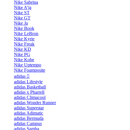
Nike Sabrina
Nike A’ja
Nike ST
Nike GT
Nike Ja
Nike Book
Nike LeBron
Nike Kyrie
Nike Freak
Nike KD
Nike PG
Nike Kobe
Nike Uptempo
Nike Foamposite
adidas
adidas Lifestyle
adidas Basketball
adidas x Pharrell
adidas Climacool
adidas Wonder Runner
adidas Superstar
adidas Adimatic
adidas Bermuda
adidas Campus
adidas Samba