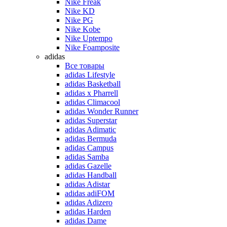
Nike Freak
Nike KD
Nike PG
Nike Kobe
Nike Uptempo
Nike Foamposite
adidas
Все товары
adidas Lifestyle
adidas Basketball
adidas x Pharrell
adidas Climacool
adidas Wonder Runner
adidas Superstar
adidas Adimatic
adidas Bermuda
adidas Campus
adidas Samba
adidas Gazelle
adidas Handball
adidas Adistar
adidas adiFOM
adidas Adizero
adidas Harden
adidas Dame