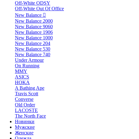
Off-White ODSY
Off-White Out Of Office
New Balance
New Balance 2000
New Balance 9060
New Balance 1906
New Balance 1000
New Balance 204
New Balance 530
New Balance 740
Under Armour
On Running
MMY
ASICS
HOKA
A Bathing Ape
Travis Scott
Converse
Old Order
LACOSTE
The North Face
Новинки
Мужские
Женские
Одежда