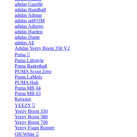
adidas Gazelle
adidas Handball
adidas Adistar
adidas adiFOM
adidas Adizero
adidas Harden
adidas Dame
adidas AE
Adidas Yeezy Boost 350 V2
Puma
Puma Lifestyle
Puma Basketball
PUMA Scoot Zero
Puma LaMelo
PUMA Hali
Puma MB 04
Puma MB 03
Каталог
YEEZY
Yeezy Boost 350
Yeezy Boost 380
Yeezy Boost 700
Yeezy Foam Runner
Off-White