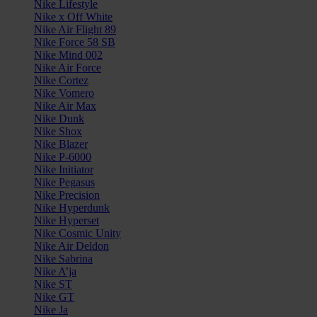
Nike Lifestyle
Nike x Off White
Nike Air Flight 89
Nike Force 58 SB
Nike Mind 002
Nike Air Force
Nike Cortez
Nike Vomero
Nike Air Max
Nike Dunk
Nike Shox
Nike Blazer
Nike P-6000
Nike Initiator
Nike Pegasus
Nike Precision
Nike Hyperdunk
Nike Hyperset
Nike Cosmic Unity
Nike Air Deldon
Nike Sabrina
Nike A’ja
Nike ST
Nike GT
Nike Ja