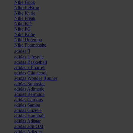
Nike Book
Nike LeBron
Nike Kyrie
Nike Freak
Nike KD
Nike PG
Nike Kobe
Nike Uptempo
Nike Foamposite
adidas
adidas Lifestyle
adidas Basketball
adidas x Pharrell
adidas Climacool
adidas Wonder Runner
adidas Superstar
adidas Adimatic
adidas Bermuda
adidas Campus
adidas Samba
adidas Gazelle
adidas Handball
adidas Adistar
adidas adiFOM
adidas Adizero