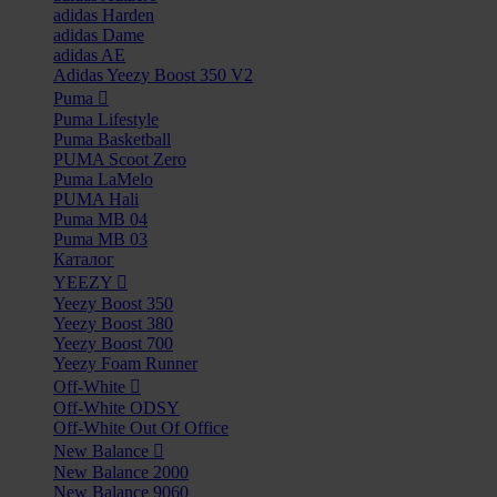
adidas Harden
adidas Dame
adidas AE
Adidas Yeezy Boost 350 V2
Puma
Puma Lifestyle
Puma Basketball
PUMA Scoot Zero
Puma LaMelo
PUMA Hali
Puma MB 04
Puma MB 03
Каталог
YEEZY
Yeezy Boost 350
Yeezy Boost 380
Yeezy Boost 700
Yeezy Foam Runner
Off-White
Off-White ODSY
Off-White Out Of Office
New Balance
New Balance 2000
New Balance 9060