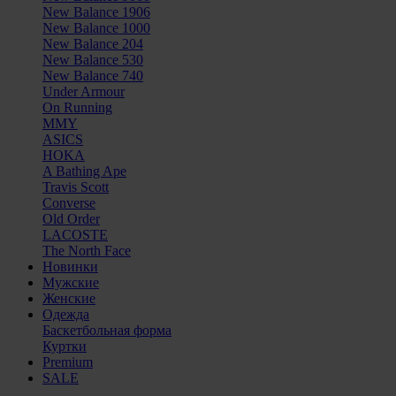
New Balance 1906
New Balance 1000
New Balance 204
New Balance 530
New Balance 740
Under Armour
On Running
MMY
ASICS
HOKA
A Bathing Ape
Travis Scott
Converse
Old Order
LACOSTE
The North Face
Новинки
Мужские
Женские
Одежда
Баскетбольная форма
Куртки
Premium
SALE