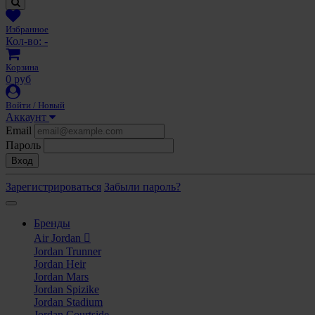
Избранное
Кол-во:
-
Корзина
0 руб
Войти / Новый
Аккаунт
Email
Пароль
Вход
Зарегистрироваться
Забыли пароль?
Бренды
Air Jordan
Jordan Trunner
Jordan Heir
Jordan Mars
Jordan Spizike
Jordan Stadium
Jordan Courtside