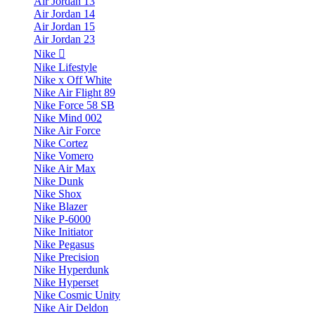
Air Jordan 13
Air Jordan 14
Air Jordan 15
Air Jordan 23
Nike
Nike Lifestyle
Nike x Off White
Nike Air Flight 89
Nike Force 58 SB
Nike Mind 002
Nike Air Force
Nike Cortez
Nike Vomero
Nike Air Max
Nike Dunk
Nike Shox
Nike Blazer
Nike P-6000
Nike Initiator
Nike Pegasus
Nike Precision
Nike Hyperdunk
Nike Hyperset
Nike Cosmic Unity
Nike Air Deldon