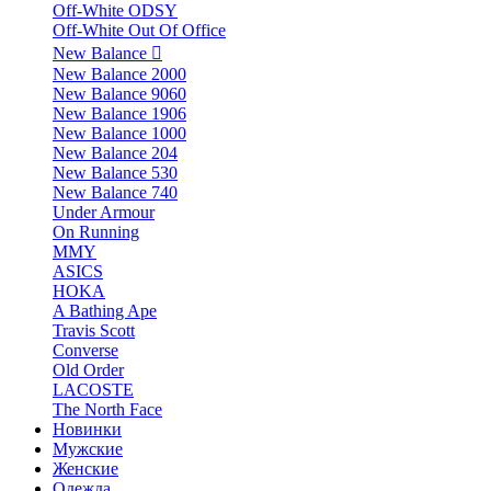
Off-White ODSY
Off-White Out Of Office
New Balance
New Balance 2000
New Balance 9060
New Balance 1906
New Balance 1000
New Balance 204
New Balance 530
New Balance 740
Under Armour
On Running
MMY
ASICS
HOKA
A Bathing Ape
Travis Scott
Converse
Old Order
LACOSTE
The North Face
Новинки
Мужские
Женские
Одежда