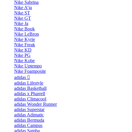
Nike Sabrina
Nike A’ja
Nike ST
Nike GT
Nike Ja
Nike Book
Nike LeBron
Nike Kyrie
Nike Freak
Nike KD
Nike PG
Nike Kobe
Nike Uptempo
Nike Foamposite
adidas
adidas Lifestyle
adidas Basketball
adidas x Pharrell
adidas Climacool
adidas Wonder Runner
adidas Superstar
adidas Adimatic
adidas Bermuda
adidas Campus
adidas Samba