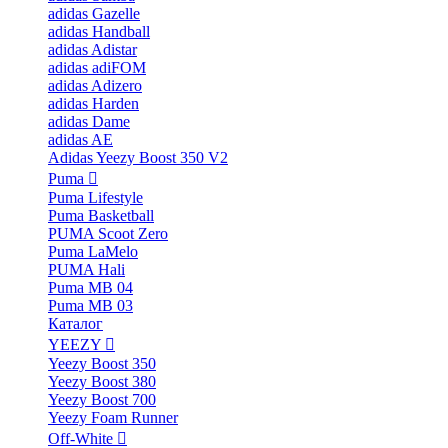
adidas Gazelle
adidas Handball
adidas Adistar
adidas adiFOM
adidas Adizero
adidas Harden
adidas Dame
adidas AE
Adidas Yeezy Boost 350 V2
Puma
Puma Lifestyle
Puma Basketball
PUMA Scoot Zero
Puma LaMelo
PUMA Hali
Puma MB 04
Puma MB 03
Каталог
YEEZY
Yeezy Boost 350
Yeezy Boost 380
Yeezy Boost 700
Yeezy Foam Runner
Off-White