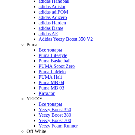
adidas Handball
adidas Adistar
adidas adiFOM
adidas Adizero
adidas Harden
adidas Dame
adidas AE
Adidas Yeezy Boost 350 V2
Puma
Все товары
Puma Lifestyle
Puma Basketball
PUMA Scoot Zero
Puma LaMelo
PUMA Hali
Puma MB 04
Puma MB 03
Каталог
YEEZY
Все товары
Yeezy Boost 350
Yeezy Boost 380
Yeezy Boost 700
Yeezy Foam Runner
Off-White