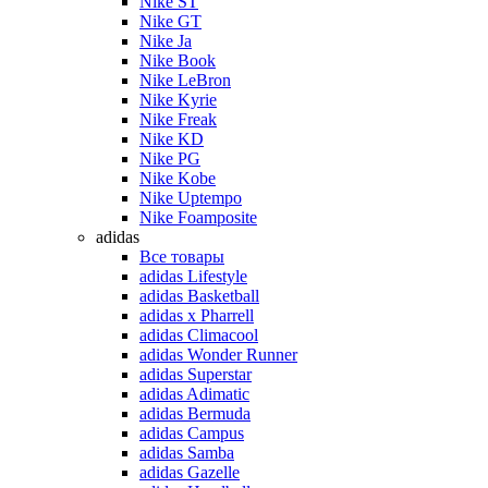
Nike ST
Nike GT
Nike Ja
Nike Book
Nike LeBron
Nike Kyrie
Nike Freak
Nike KD
Nike PG
Nike Kobe
Nike Uptempo
Nike Foamposite
adidas
Все товары
adidas Lifestyle
adidas Basketball
adidas x Pharrell
adidas Climacool
adidas Wonder Runner
adidas Superstar
adidas Adimatic
adidas Bermuda
adidas Campus
adidas Samba
adidas Gazelle