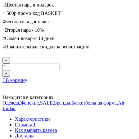
◽️Шестая пара в подарок
◽️-500р промо-код BASKET
◽️Бесплатная доставка
◽️Вторая пара - 10%
◽️Обмен-возврат 14 дней
◽️Накопительные скидки за регистрацию
−
+
В корзину
Находится в категориях:
Одежда
,
Женские
,
SALE
,
Бренды
,
Баскетбольная форма
,
Air
Jordan
Характеристики
Отзывы
1
Как выбрать размер
Доставка