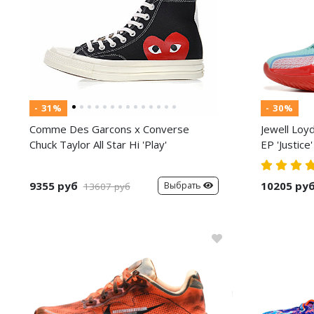
- 31%
- 30%
Comme Des Garcons x Converse
Jewell Loy
Chuck Taylor All Star Hi 'Play'
EP 'Justice'
9355 руб
10205 ру
Выбрать
13607 руб