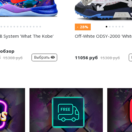
- 28%
8 System 'What The Kobe'
Off-White ODSY-2000 'White
обзор
б
11056 руб
Выбрать
15308 руб
15308 руб