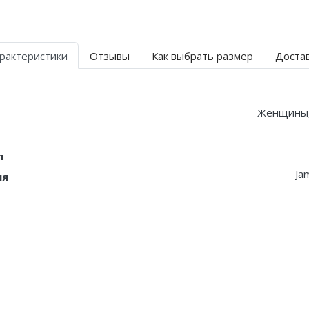
рактеристики
Отзывы
Как выбрать размер
Доста
Женщины
л
Ja
ия