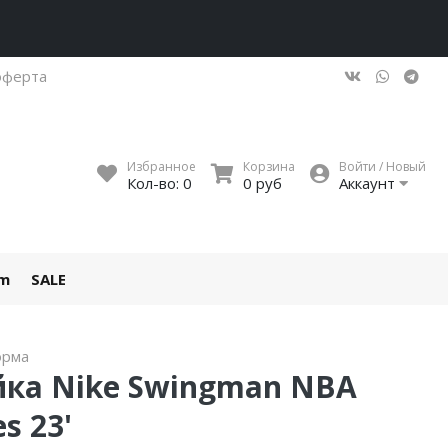
оферта
Избранное
Корзина
Войти / Новый
Кол-во:
0
0 руб
Аккаунт
um
SALE
орма
йка Nike Swingman NBA
s 23'