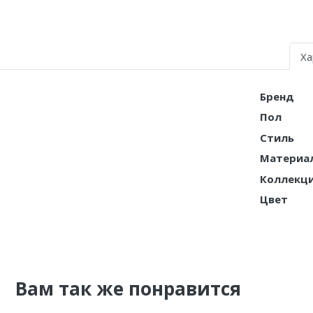
Nike PG
Nike Kobe
Ха
Nike Uptempo
Бренд
Nike Foamposite
Пол
Стиль
Материа
Коллекц
Цвет
Вам так же понравится