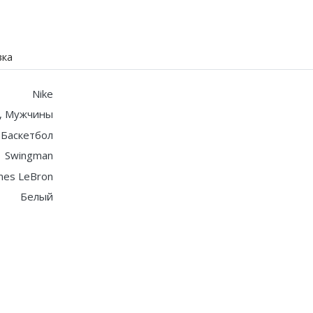
вка
Nike
, Мужчины
Баскетбол
Swingman
mes LeBron
Белый