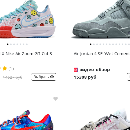
d X Nike Air Zoom GT Cut 3
Air Jordan 4 SE 'Wet Cement
(1)
видео-обзор
б
15308 руб
Выбрать
14627 руб