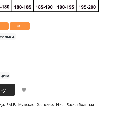
L
XXL
тельки.
ацию
ину
да
,
SALE
,
Мужские
,
Женские
,
Nike
,
Баскетбольная