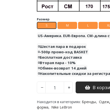
Размер
S
M
L
X
US-Америка. EUR-Европа. CM-длина с
◽️Шестая пара в подарок
◽️-500р промо-код BASKET
◽️Бесплатная доставка
◽️Вторая пара - 10%
◽️Обмен-возврат 14 дней
◽️Накопительные скидки за регистр
В корз
−
+
Находится в категориях:
Бренды
,
Одеж
форма
,
Nike LeBron