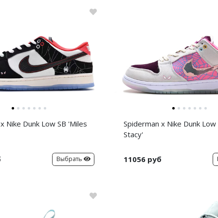
x Nike Dunk Low SB 'Miles
Spiderman x Nike Dunk Low
Stacy'
б
11056 руб
Выбрать