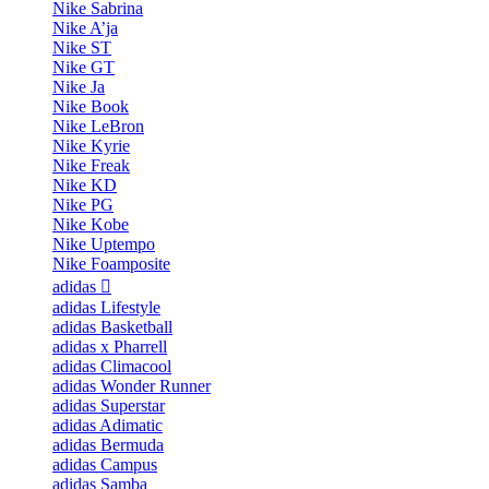
Nike Sabrina
Nike A’ja
Nike ST
Nike GT
Nike Ja
Nike Book
Nike LeBron
Nike Kyrie
Nike Freak
Nike KD
Nike PG
Nike Kobe
Nike Uptempo
Nike Foamposite
adidas
adidas Lifestyle
adidas Basketball
adidas x Pharrell
adidas Climacool
adidas Wonder Runner
adidas Superstar
adidas Adimatic
adidas Bermuda
adidas Campus
adidas Samba