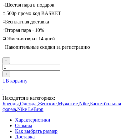
◽️Шестая пара в подарок
◽️-500р промо-код BASKET
◽️Бесплатная доставка
◽️Вторая пара - 10%
◽️Обмен-возврат 14 дней
◽️Накопительные скидки за регистрацию
−
+
В корзину
Находится в категориях:
Бренды
,
Одежда
,
Женские
,
Мужские
,
Nike
,
Баскетбольная
форма
,
Nike LeBron
Характеристики
Отзывы
Как выбрать размер
Доставка