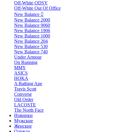
Off-White ODSY
Off-White Out Of Office
New Balance
New Balance 2000
New Balance 9060
New Balance 1906
New Balance 1000
New Balance 204
New Balance 530
New Balance 740
Under Armour
On Running
MMY
ASICS
HOKA
A Bathing Ape
Travis Scott
Converse
Old Order
LACOSTE
The North Face
Новинки
Мужские
Женские
Одежда