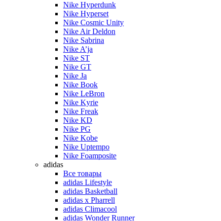
Nike Hyperdunk
Nike Hyperset
Nike Cosmic Unity
Nike Air Deldon
Nike Sabrina
Nike A’ja
Nike ST
Nike GT
Nike Ja
Nike Book
Nike LeBron
Nike Kyrie
Nike Freak
Nike KD
Nike PG
Nike Kobe
Nike Uptempo
Nike Foamposite
adidas
Все товары
adidas Lifestyle
adidas Basketball
adidas x Pharrell
adidas Climacool
adidas Wonder Runner