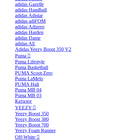
adidas Gazelle
adidas Handball
adidas Adistar
adidas adiFOM
adidas Adizero
adidas Harden
adidas Dame
adidas AE
Adidas Yeezy Boost 350 V2
Puma
Puma Lifestyle
Puma Basketball
PUMA Scoot Zero
Puma LaMelo
PUMA Hali
Puma MB 04
Puma MB 03
Каталог
YEEZY
Yeezy Boost 350
Yeezy Boost 380
Yeezy Boost 700
Yeezy Foam Runner
Off-White