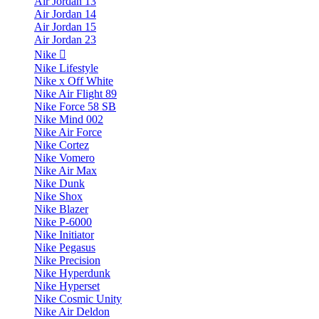
Air Jordan 13
Air Jordan 14
Air Jordan 15
Air Jordan 23
Nike
Nike Lifestyle
Nike x Off White
Nike Air Flight 89
Nike Force 58 SB
Nike Mind 002
Nike Air Force
Nike Cortez
Nike Vomero
Nike Air Max
Nike Dunk
Nike Shox
Nike Blazer
Nike P-6000
Nike Initiator
Nike Pegasus
Nike Precision
Nike Hyperdunk
Nike Hyperset
Nike Cosmic Unity
Nike Air Deldon