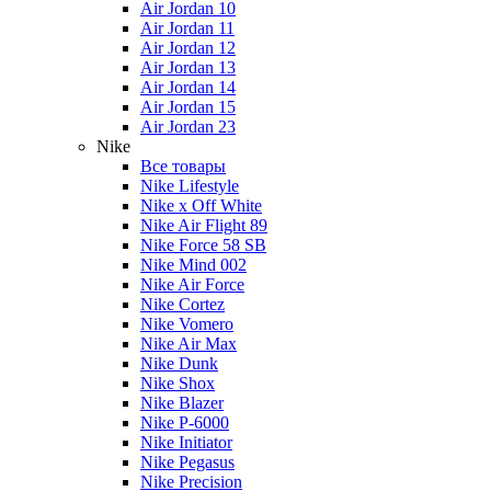
Air Jordan 10
Air Jordan 11
Air Jordan 12
Air Jordan 13
Air Jordan 14
Air Jordan 15
Air Jordan 23
Nike
Все товары
Nike Lifestyle
Nike x Off White
Nike Air Flight 89
Nike Force 58 SB
Nike Mind 002
Nike Air Force
Nike Cortez
Nike Vomero
Nike Air Max
Nike Dunk
Nike Shox
Nike Blazer
Nike P-6000
Nike Initiator
Nike Pegasus
Nike Precision