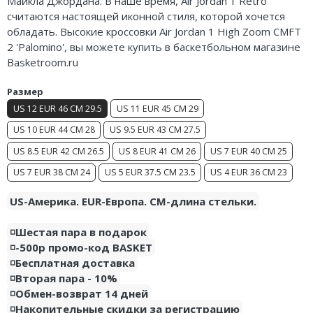
Майкла Джордана. В наше время, Air Jordan 1 Retro
Nike Air Deldon
считаются настоящей иконной стиля, которой хочется
обладать. Высокие кроссовки Air Jordan 1 High Zoom CMFT
Nike Sabrina
2 'Palomino', вы можете купить в баскетбольном магазине
Basketroom.ru
Nike A’ja
Размер
Nike ST
US 12 EUR 46 CM 29.5
US 11 EUR 45 CM 29
US 10 EUR 44 CM 28
US 9.5 EUR 43 CM 27.5
Nike GT
US 8.5 EUR 42 CM 26.5
US 8 EUR 41 CM 26
US 7 EUR 40 CM 25
Nike Ja
US 7 EUR 38 CM 24
US 5 EUR 37.5 CM 23.5
US 4 EUR 36 CM 23
Nike Book
US-Америка. EUR-Европа. CM-длина стельки.
Nike LeBron
◽️Шестая пара в подарок
◽️-500р промо-код BASKET
Nike Kyrie
◽️Бесплатная доставка
◽️Вторая пара - 10%
Nike Freak
◽️Обмен-возврат 14 дней
◽️Накопительные скидки за регистрацию
Nike KD