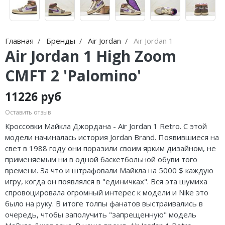
Nike Air Max
adidas Campus
Nike Dunk
adidas Samba
Главная
Бренды
Air Jordan
Air Jordan 1
Nike Shox
adidas Gazelle
Air Jordan 1 High Zoom
Nike Blazer
adidas Handball
CMFT 2 'Palomino'
Nike P-6000
adidas Adistar
11226 руб
Nike Initiator
adidas adiFOM
Оставить отзыв
Кроссовки Майкла Джордана - Air Jordan 1 Retro. С этой
Nike Pegasus
adidas Adizero
модели начиналась история Jordan Brand. Появившиеся на
свет в 1988 году они поразили своим ярким дизайном, не
Nike Precision
adidas Harden
применяемым ни в одной баскетбольной обуви того
времени. За что и штрафовали Майкла на 5000 $ каждую
Nike Hyperdunk
adidas Dame
игру, когда он появлялся в "единичках". Вся эта шумиха
спровоцировала огромный интерес к модели и Nike это
Nike Hyperset
adidas AE
было на руку. В итоге толпы фанатов выстраивались в
Nike Cosmic Unity
Adidas Yeezy Boost 350 V2
очередь, чтобы заполучить "запрещенную" модель