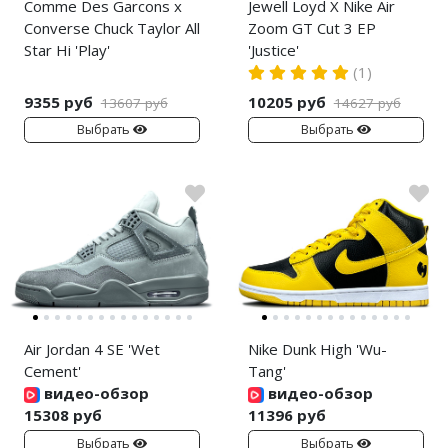
Comme Des Garcons x
Jewell Loyd X Nike Air
Converse Chuck Taylor All
Zoom GT Cut 3 EP
Star Hi 'Play'
'Justice'
(1)
9355 руб
10205 руб
13607 руб
14627 руб
Выбрать
Выбрать
Air Jordan 4 SE 'Wet
Nike Dunk High 'Wu-
Cement'
Tang'
видео-обзор
видео-обзор
15308 руб
11396 руб
Выбрать
Выбрать