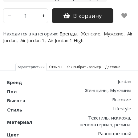
Nike PG
В корзину
−
+
Nike Kobe
Находится в категориях:
Бренды
,
Женские
,
Мужские
,
Air
Nike Uptempo
Jordan
,
Air Jordan 1
,
Air Jordan 1 High
Nike Foamposite
Характеристики
Отзывы
Как выбрать размер
Доставка
Jordan
Бренд
Женщины, Мужчины
Пол
Высокие
Высота
Lifestyle
Стиль
Текстиль, иск.кожа,
Материал
пеноматериал, резина.
Разноцветный
Цвет