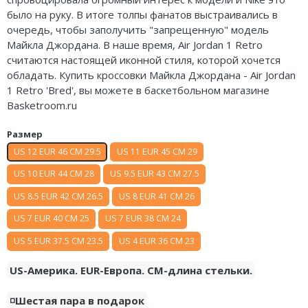
Nike Air Deldon
было на руку. В итоге толпы фанатов выстраивались в
очередь, чтобы заполучить "запрещенную" модель
Nike Sabrina
Майкла Джордана. В наше время, Air Jordan 1 Retro
считаются настоящей иконной стиля, которой хочется
Nike A’ja
обладать. Купить кроссовки Майкла Джордана - Air Jordan
1 Retro 'Bred', вы можете в баскетбольном магазине
Nike ST
Basketroom.ru
Nike GT
Размер
US 12 EUR 46 CM 29.5
US 11 EUR 45 CM 29
Nike Ja
US 10 EUR 44 CM 28
US 9.5 EUR 43 CM 27.5
Nike Book
US 8.5 EUR 42 CM 26.5
US 8 EUR 41 CM 26
Nike LeBron
US 7 EUR 40 CM 25
US 7 EUR 38 CM 24
US 5 EUR 37.5 CM 23.5
US 4 EUR 36 CM 23
Nike Kyrie
US-Америка. EUR-Европа. CM-длина стельки.
Nike Freak
◽️Шестая пара в подарок
Nike KD