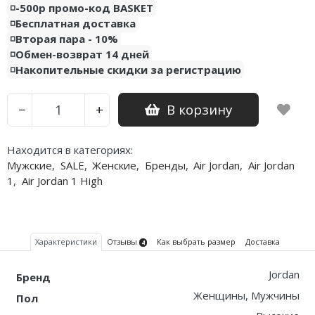
◽️-500р промо-код BASKET
◽️Бесплатная доставка
Nike PG
◽️Вторая пара - 10%
◽️Обмен-возврат 14 дней
Nike Kobe
◽️Накопительные скидки за регистрацию
Nike Uptempo
В корзину
−
+
Nike Foamposite
Находится в категориях:
Мужские
,
SALE
,
Женские
,
Бренды
,
Air Jordan
,
Air Jordan
1
,
Air Jordan 1 High
Характеристики
Отзывы
Как выбрать размер
Доставка
4
Jordan
Бренд
Женщины, Мужчины
Пол