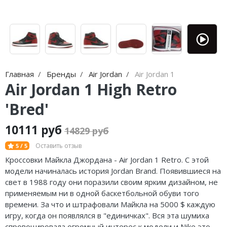
Nike Air Max
adidas Campus
Nike Dunk
adidas Samba
Nike Shox
adidas Gazelle
Nike Blazer
adidas Handball
Главная
Бренды
Air Jordan
Air Jordan 1
Air Jordan 1 High Retro
Nike P-6000
adidas Adistar
'Bred'
Nike Initiator
adidas adiFOM
10111 руб
14829 руб
Nike Pegasus
adidas Adizero
Оставить отзыв
5 / 5
Nike Precision
adidas Harden
Кроссовки Майкла Джордана - Air Jordan 1 Retro. С этой
модели начиналась история Jordan Brand. Появившиеся на
Nike Hyperdunk
adidas Dame
свет в 1988 году они поразили своим ярким дизайном, не
применяемым ни в одной баскетбольной обуви того
Nike Hyperset
adidas AE
времени. За что и штрафовали Майкла на 5000 $ каждую
игру, когда он появлялся в "единичках". Вся эта шумиха
Nike Cosmic Unity
Adidas Yeezy Boost 350 V2
спровоцировала огромный интерес к модели и Nike это