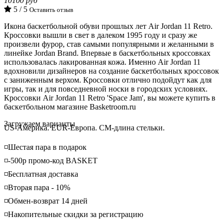
10100 руб
5 / 5
Оставить отзыв
Икона баскетбольной обуви прошлых лет Air Jordan 11 Retro.
Кроссовки вышли в свет в далеком 1995 году и сразу же
произвели фурор, став самыми популярными и желанными в
линейке Jordan Brand. Впервые в баскетбольных кроссовках
использовалась лакированная кожа. Именно Air Jordan 11
вдохновили дизайнеров на создание баскетбольных кроссовок
с заниженным верхом. Кроссовки отлично подойдут как для
игры, так и для повседневной носки в городских условиях.
Кроссовки Air Jordan 11 Retro 'Space Jam', вы можете купить в
баскетбольном магазине Basketroom.ru
Loading...
Загружаем варианты
US-Америка. EUR-Европа. CM-длина стельки.
◽️Шестая пара в подарок
◽️-500р промо-код BASKET
◽️Бесплатная доставка
◽️Вторая пара - 10%
◽️Обмен-возврат 14 дней
◽️Накопительные скидки за регистрацию