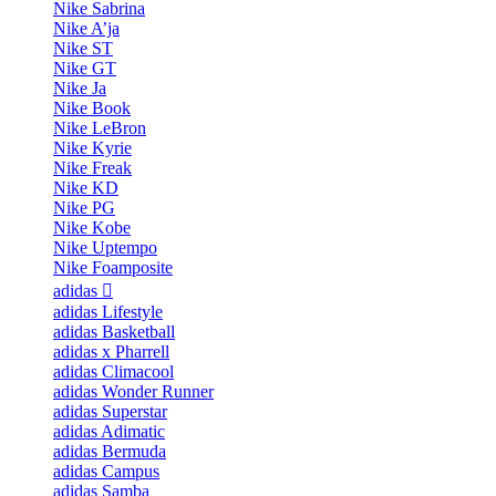
Nike Sabrina
Nike A’ja
Nike ST
Nike GT
Nike Ja
Nike Book
Nike LeBron
Nike Kyrie
Nike Freak
Nike KD
Nike PG
Nike Kobe
Nike Uptempo
Nike Foamposite
adidas
adidas Lifestyle
adidas Basketball
adidas x Pharrell
adidas Climacool
adidas Wonder Runner
adidas Superstar
adidas Adimatic
adidas Bermuda
adidas Campus
adidas Samba