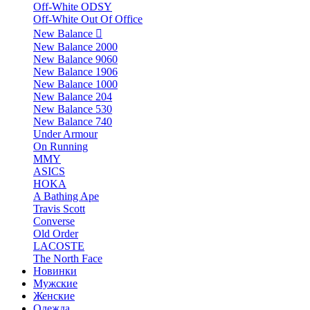
Off-White ODSY
Off-White Out Of Office
New Balance
New Balance 2000
New Balance 9060
New Balance 1906
New Balance 1000
New Balance 204
New Balance 530
New Balance 740
Under Armour
On Running
MMY
ASICS
HOKA
A Bathing Ape
Travis Scott
Converse
Old Order
LACOSTE
The North Face
Новинки
Мужские
Женские
Одежда