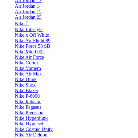
Air Jordan 13
Air Jordan 14
Air Jordan 15
Air Jordan 23
Nike
Nike Lifestyle
Nike x Off White
Nike Air Flight 89
Nike Force 58 SB
Nike Mind 002
Nike Air Force
Nike Cortez
Nike Vomero
Nike Air Max
Nike Dunk
Nike Shox
Nike Blazer
Nike P-6000
Nike Initiator
Nike Pegasus
Nike Precision
Nike Hyperdunk
Nike Hyperset
Nike Cosmic Unity
Nike Air Deldon