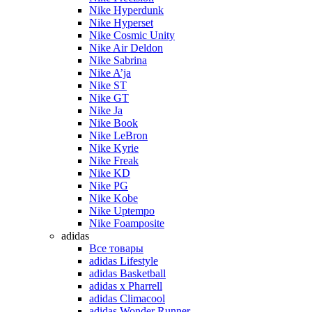
Nike Hyperdunk
Nike Hyperset
Nike Cosmic Unity
Nike Air Deldon
Nike Sabrina
Nike A’ja
Nike ST
Nike GT
Nike Ja
Nike Book
Nike LeBron
Nike Kyrie
Nike Freak
Nike KD
Nike PG
Nike Kobe
Nike Uptempo
Nike Foamposite
adidas
Все товары
adidas Lifestyle
adidas Basketball
adidas x Pharrell
adidas Climacool
adidas Wonder Runner