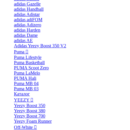
adidas Gazelle
adidas Handball
adidas Adistar
adidas adiFOM
adidas Adizero
adidas Harden
adidas Dame
adidas AE
Adidas Yeezy Boost 350 V2
Puma
Puma Lifestyle
Puma Basketball
PUMA Scoot Zero
Puma LaMelo
PUMA Hali
Puma MB 04
Puma MB 03
Каталог
YEEZY
Yeezy Boost 350
Yeezy Boost 380
Yeezy Boost 700
Yeezy Foam Runner
Off-White