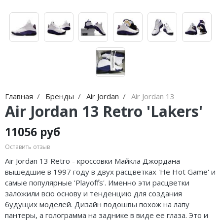
Nike Air Max
adidas Campus
Nike Dunk
adidas Samba
Nike Shox
adidas Gazelle
Nike Blazer
adidas Handball
Nike P-6000
adidas Adistar
Главная
Бренды
Air Jordan
Air Jordan 13
Nike Initiator
adidas adiFOM
Air Jordan 13 Retro 'Lakers'
Nike Pegasus
adidas Adizero
11056 руб
Nike Precision
adidas Harden
Оставить отзыв
Air Jordan 13 Retro - кроссовки Майкла Джордана
Nike Hyperdunk
adidas Dame
вышедшие в 1997 году в двух расцветках 'He Hot Game' и
самые популярные 'Playoffs'. Именно эти расцветки
Nike Hyperset
adidas AE
заложили всю основу и тенденцию для создания
будущих моделей. Дизайн подошвы похож на лапу
Nike Cosmic Unity
Adidas Yeezy Boost 350 V2
пантеры, а голограмма на заднике в виде ее глаза. Это и