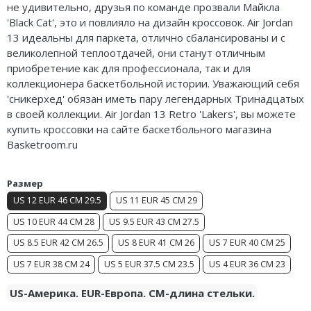
не удивительно, друзья по команде прозвали Майкла
Nike Air Deldon
'Black Cat', это и повлияло на дизайн кроссовок. Air Jordan
13 идеальны для паркета, отлично сбалансированы и с
Nike Sabrina
великолепной теплоотдачей, они станут отличным
приобретение
как для профессионала, так и
для
Nike A’ja
коллекционера баскетбольной истории. Уважающий себя
'
сникерхед
' обязан иметь пару легендарных Тринадцатых
Nike ST
в своей коллекции. Air Jordan 13 Retro 'Lakers', вы можете
купить кроссовки на сайте баскетбольного магазина
Nike GT
Basketroom.ru
Nike Ja
Размер
Nike Book
US 12 EUR 46 CM 29.5
US 11 EUR 45 CM 29
Nike LeBron
US 10 EUR 44 CM 28
US 9.5 EUR 43 CM 27.5
US 8.5 EUR 42 CM 26.5
US 8 EUR 41 CM 26
US 7 EUR 40 CM 25
Nike Kyrie
US 7 EUR 38 CM 24
US 5 EUR 37.5 CM 23.5
US 4 EUR 36 CM 23
Nike Freak
US-Америка. EUR-Европа. CM-длина стельки.
Nike KD