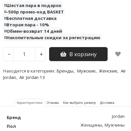
◽️Шестая пара в подарок
Nike PG
◽️-500р промо-код BASKET
◽️Бесплатная доставка
Nike Kobe
◽️Вторая пара - 10%
◽️Обмен-возврат 14 дней
Nike Uptempo
◽️Накопительные скидки за регистрацию
Nike Foamposite
В корзину
−
+
Находится в категориях:
Бренды
,
Мужские
,
Женские
,
Air
Jordan
,
Air Jordan 13
Характеристики
Отзывы
Как выбрать размер
Доставка
Jordan
Бренд
Женщины, Мужчины
Пол