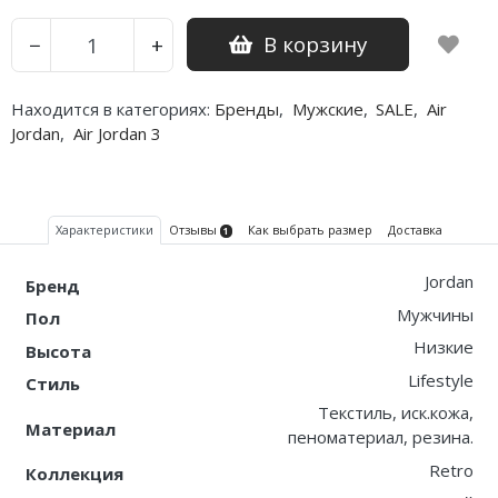
Nike PG
В корзину
−
+
Nike Kobe
Находится в категориях:
Бренды
,
Мужские
,
SALE
,
Air
Jordan
,
Air Jordan 3
Nike Uptempo
Nike Foamposite
Характеристики
Отзывы
Как выбрать размер
Доставка
1
Jordan
Бренд
Мужчины
Пол
Низкие
Высота
Lifestyle
Стиль
Текстиль, иск.кожа,
Материал
пеноматериал, резина.
Retro
Коллекция