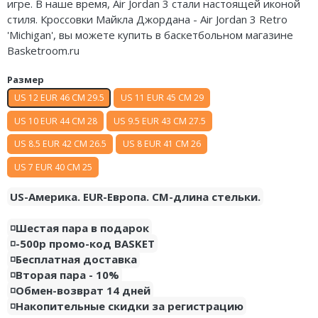
игре. В наше время, Air Jordan 3 стали настоящей иконой
Nike Air Deldon
стиля. Кроссовки Майкла Джордана - Air Jordan 3 Retro
'Michigan', вы можете купить в баскетбольном магазине
Nike Sabrina
Basketroom.ru
Nike A’ja
Размер
US 12 EUR 46 CM 29.5
US 11 EUR 45 CM 29
Nike ST
US 10 EUR 44 CM 28
US 9.5 EUR 43 CM 27.5
Nike GT
US 8.5 EUR 42 CM 26.5
US 8 EUR 41 CM 26
Nike Ja
US 7 EUR 40 CM 25
Nike Book
US-Америка. EUR-Европа. CM-длина стельки.
Nike LeBron
◽️Шестая пара в подарок
◽️-500р промо-код BASKET
Nike Kyrie
◽️Бесплатная доставка
◽️Вторая пара - 10%
Nike Freak
◽️Обмен-возврат 14 дней
◽️Накопительные скидки за регистрацию
Nike KD