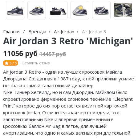
Nike Air Max
adidas Campus
Nike Dunk
adidas Samba
Nike Shox
adidas Gazelle
Главная
Бренды
Air Jordan
Air Jordan 3
Air Jordan 3 Retro 'Michigan'
Nike Blazer
adidas Handball
11056 руб
Nike P-6000
adidas Adistar
14457 руб
Оставить отзыв
5 / 5
Nike Initiator
adidas adiFOM
Air Jordan 3
Retrо
- одни из лучших кроссовок Майкла
Джордана. Созданная в 1987 году, к ней приложил усилие
Nike Pegasus
adidas Adizero
не только самый талантливый дизайнер
Nike Precision
adidas Harden
Nike
Тинкер
Хетвилд
, но и сам Джордан. Майклом было
спроектировано фирменное слоновое теснение "Elephant
Nike Hyperdunk
adidas Dame
Print" которое до сих пор остается визитной карточкой
кроссовок Jordan. Отличительная черта модели, это
Nike Hyperset
adidas AE
запатентованный Nike и
впервыe
примененный в
кроссовках баллон Air Bag в пятке, для лучшей
Nike Cosmic Unity
Adidas Yeezy Boost 350 V2
амортизации, что одно и самых важных при длительной