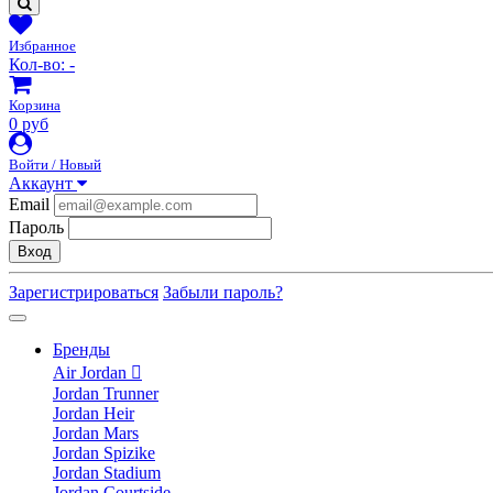
Избранное
Кол-во:
-
Корзина
0 руб
Войти / Новый
Аккаунт
Email
Пароль
Вход
Зарегистрироваться
Забыли пароль?
Бренды
Air Jordan
Jordan Trunner
Jordan Heir
Jordan Mars
Jordan Spizike
Jordan Stadium
Jordan Courtside