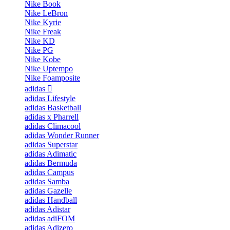
Nike Book
Nike LeBron
Nike Kyrie
Nike Freak
Nike KD
Nike PG
Nike Kobe
Nike Uptempo
Nike Foamposite
adidas
adidas Lifestyle
adidas Basketball
adidas x Pharrell
adidas Climacool
adidas Wonder Runner
adidas Superstar
adidas Adimatic
adidas Bermuda
adidas Campus
adidas Samba
adidas Gazelle
adidas Handball
adidas Adistar
adidas adiFOM
adidas Adizero