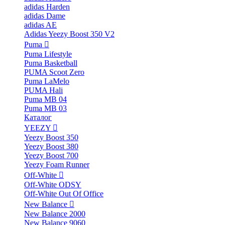
adidas Harden
adidas Dame
adidas AE
Adidas Yeezy Boost 350 V2
Puma
Puma Lifestyle
Puma Basketball
PUMA Scoot Zero
Puma LaMelo
PUMA Hali
Puma MB 04
Puma MB 03
Каталог
YEEZY
Yeezy Boost 350
Yeezy Boost 380
Yeezy Boost 700
Yeezy Foam Runner
Off-White
Off-White ODSY
Off-White Out Of Office
New Balance
New Balance 2000
New Balance 9060