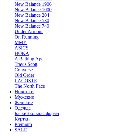
New Balance 1906
New Balance 1000
New Balance 204
New Balance 530
New Balance 740
Under Armour
On Running
MMY
ASICS
HOKA
A Bathing Ape
Travis Scott
Converse
Old Order
LACOSTE
The North Face
Новинки
Мужские
Женские
Одежда
Баскетбольная форма
Куртки
Premium
SALE