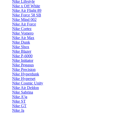
Nike Lifestyle
Nike x Off White
Nike Air Flight 89
Nike Force 58 SB
Nike Mind 002
Nike Air Force
Nike Cortez
Nike Vomero
Nike Air Max
Nike Dunk
Nike Shox
Nike Blazer
Nike P-6000
Nike Initiator
Nike Pegasus
Nike Precision
Nike Hyperdunk
Nike Hyperset
Nike Cosmic Unity
Nike Air Deldon
Nike Sabrina
Nike A’ja
Nike ST
Nike GT
Nike Ja