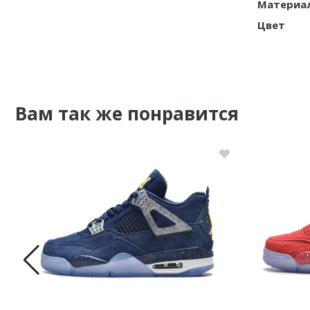
Материа
Цвет
Nike PG
Nike Kobe
Nike Uptempo
Вам так же понравится
Nike Foamposite