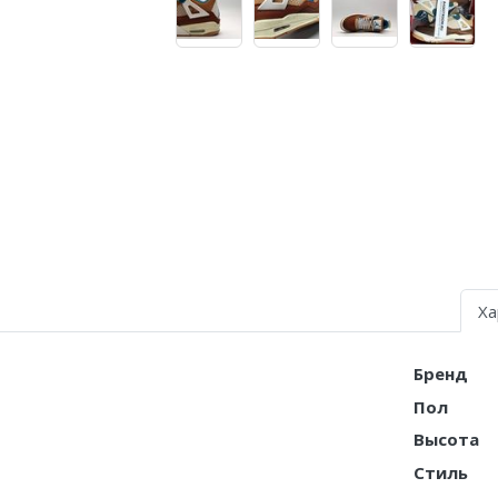
Nike Air Deldon
Nike Sabrina
Nike A’ja
Nike ST
Nike GT
Nike Ja
Nike Book
Ха
Nike LeBron
Бренд
Nike Kyrie
Пол
Высота
Nike Freak
Стиль
Nike KD