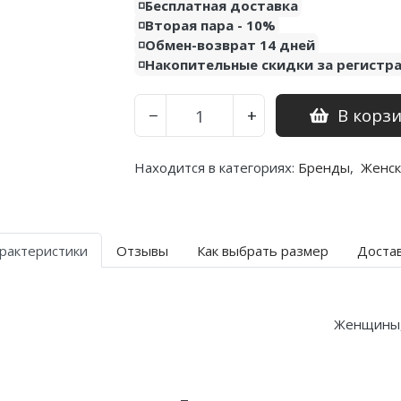
◽️Бесплатная доставка
◽️Вторая пара - 10%
◽️Обмен-возврат 14 дней
◽️Накопительные скидки за регистр
В корз
−
+
Находится в категориях:
Бренды
,
Женск
рактеристики
Отзывы
Как выбрать размер
Доста
Женщины