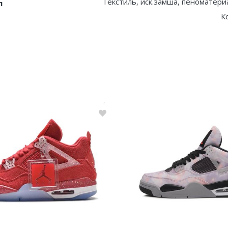
Текстиль, иск.замша, пеноматериа
л
К