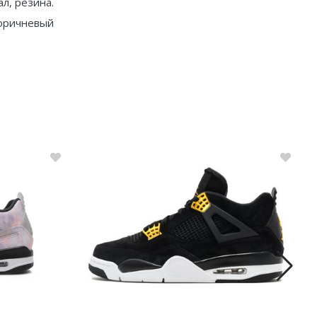
л, резина.
оричневый