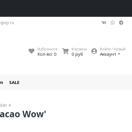
оферта
Избранное
Корзина
Войти / Новый
Кол-во:
0
0 руб
Аккаунт
um
SALE
rdan 4
'Cacao Wow'