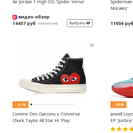
Air Jordan 1 High OG 'Spider-Verse'
Spiderman 
Morales'
видео-обзор
14457 руб
11056 ру
Выбрать
19560 руб
- 31%
- 30%
Comme Des Garcons x Converse
Jewell Loy
Chuck Taylor All Star Hi 'Play'
EP 'Justice'