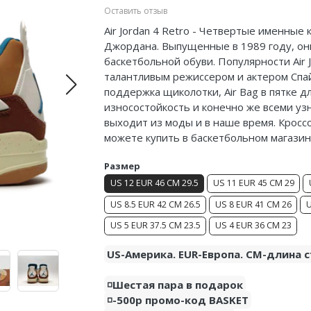
Оставить отзыв
Air Jordan 4 Retro - Четвертые именные
Джордана. Выпущенные в 1989 году, он
баскетбольной обуви. Популярности Air
талантливым режиссером и актером
Спа
поддержка щиколотки, Air Bag в пятке д
износостойкость и конечно же всеми уз
выходит из моды и в наше время. Кроссов
можете купить в баскетбольном магазин
Размер
US 12 EUR 46 CM 29.5
US 11 EUR 45 CM 29
US 8.5 EUR 42 CM 26.5
US 8 EUR 41 CM 26
U
US 5 EUR 37.5 CM 23.5
US 4 EUR 36 CM 23
US-Америка. EUR-Европа. CM-длина с
◽️Шестая пара в подарок
◽️-500р промо-код BASKET