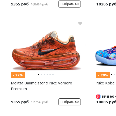
9355 руб
10205 ру
Выбрать
13607 руб
- 27%
- 29%
Melitta Baumeister x Nike Vomero
Nike Kobe 
Premium
видео-
9355 руб
10885 ру
Выбрать
12756 руб