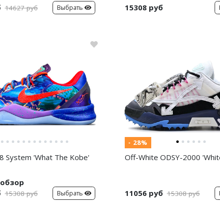
б
15308 руб
Выбрать
14627 руб
- 28%
8 System 'What The Kobe'
Off-White ODSY-2000 'White
обзор
б
11056 руб
Выбрать
15308 руб
15308 руб