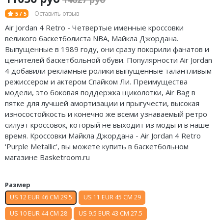
Nike Air Deldon
Оставить отзыв
5 / 5
Air Jordan 4 Retro - Четвертые именные кроссовки
Nike Sabrina
великого баскетболиста NBA, Майкла Джордана.
Выпущенные в 1989 году, они сразу покорили фанатов и
Nike A’ja
ценителей баскетбольной обуви. Популярности Air Jordan
4 добавили рекламные ролики выпущенные талантливым
Nike ST
режиссером и актером
Спайком
Ли. Преимущества
модели, это боковая поддержка щиколотки, Air Bag в
Nike GT
пятке для лучшей амортизации и прыгучести, высокая
Nike Ja
износостойкость и конечно же всеми узнаваемый ретро
силуэт кроссовок, который не выходит из моды и в наше
Nike Book
время. Кроссовки Майкла Джордана - Air Jordan 4 Retro
'Purple Metallic', вы можете купить в баскетбольном
Nike LeBron
магазине Basketroom.ru
Nike Kyrie
Размер
Nike Freak
US 12 EUR 46 CM 29.5
US 11 EUR 45 CM 29
US 10 EUR 44 CM 28
US 9.5 EUR 43 CM 27.5
Nike KD