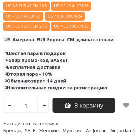
US 8.5 EUR 42 CM 26.5
US 8 EUR 41 CM 26
Nike PG
US 7 EUR 40 CM 25
US 7 EUR 38 CM 24
Nike Kobe
US 5 EUR 37.5 CM 23.5
US 4 EUR 36 CM 23
Nike Uptempo
US-Америка. EUR-Европа. CM-длина стельки.
Nike Foamposite
◽️Шестая пара в подарок
◽️-500р промо-код BASKET
◽️Бесплатная доставка
◽️Вторая пара - 10%
◽️Обмен-возврат 14 дней
◽️Накопительные скидки за регистрацию
В корзину
−
+
Находится в категориях:
Бренды
,
SALE
,
Женские
,
Мужские
,
Air Jordan
,
Air Jordan 4