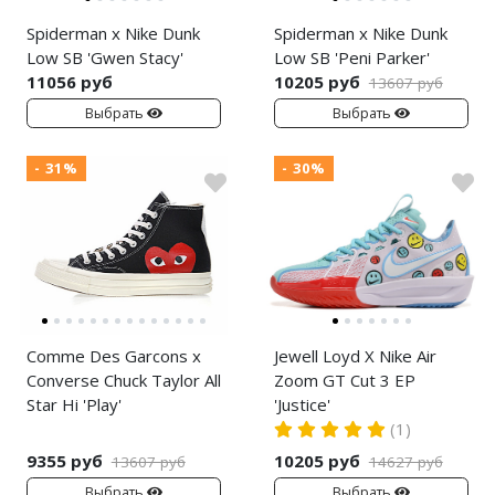
Spiderman x Nike Dunk
Spiderman x Nike Dunk
Low SB 'Gwen Stacy'
Low SB 'Peni Parker'
11056 руб
10205 руб
13607 руб
Выбрать
Выбрать
- 31%
- 30%
Comme Des Garcons x
Jewell Loyd X Nike Air
Converse Chuck Taylor All
Zoom GT Cut 3 EP
Star Hi 'Play'
'Justice'
(1)
9355 руб
10205 руб
13607 руб
14627 руб
Выбрать
Выбрать