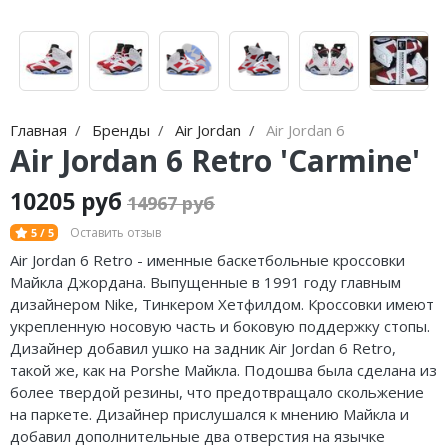
Nike Air Max
adidas Campus
Nike Dunk
adidas Samba
Nike Shox
adidas Gazelle
Nike Blazer
adidas Handball
Главная
Бренды
Air Jordan
Air Jordan 6
Air Jordan 6 Retro 'Carmine'
Nike P-6000
adidas Adistar
10205 руб
14967 руб
Nike Initiator
adidas adiFOM
Оставить отзыв
5 / 5
Nike Pegasus
adidas Adizero
Air Jordan 6 Retro - именные баскетбольные кроссовки
Майкла Джордана. Выпущенные в 1991 году главным
Nike Precision
adidas Harden
дизайнером Nike,
Тинкером
Хетфилдом
. Кроссовки имеют
укрепленную носовую часть и боковую поддержку стопы.
Nike Hyperdunk
adidas Dame
Дизайнер добавил ушко на задник Air Jordan 6 Retro,
такой же, как на Porshe Майкла. Подошва была сделана из
Nike Hyperset
adidas AE
более твердой резины, что предотвращало скольжение
на паркете. Дизайнер прислушался к мнению Майкла и
Nike Cosmic Unity
Adidas Yeezy Boost 350 V2
добавил дополнительные два отверстия на язычке