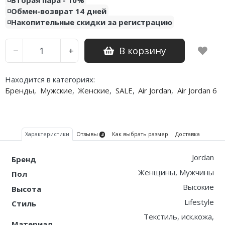
◽️Обмен-возврат 14 дней
Nike PG
◽️Накопительные скидки за регистрацию
Nike Kobe
В корзину
−
+
Nike Uptempo
Находится в категориях:
Nike Foamposite
Бренды
,
Мужские
,
Женские
,
SALE
,
Air Jordan
,
Air Jordan 6
Характеристики
Отзывы
Как выбрать размер
Доставка
4
Jordan
Бренд
Женщины, Мужчины
Пол
Высокие
Высота
Lifestyle
Стиль
Текстиль, иск.кожа,
Материал