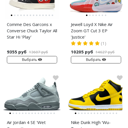
Comme Des Garcons x
Jewell Loyd X Nike Air
Converse Chuck Taylor All
Zoom GT Cut 3 EP
Star Hi 'Play'
'Justice'
(1)
9355 руб
10205 руб
13607 руб
14627 руб
Выбрать
Выбрать
Air Jordan 4 SE 'Wet
Nike Dunk High 'Wu-