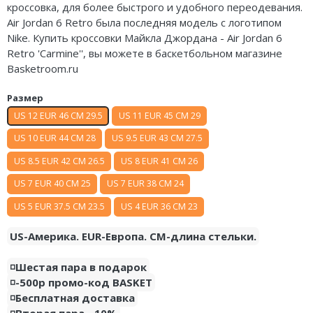
кроссовка, для более быстрого и удобного переодевания.
Nike Air Deldon
Air Jordan 6 Retro была последняя модель с логотипом
Nike. Купить кроссовки Майкла Джордана - Air Jordan 6
Nike Sabrina
Retro 'Carmine'', вы можете в баскетбольном магазине
Basketroom.ru
Nike A’ja
Размер
Nike ST
US 12 EUR 46 CM 29.5
US 11 EUR 45 CM 29
Nike GT
US 10 EUR 44 CM 28
US 9.5 EUR 43 CM 27.5
Nike Ja
US 8.5 EUR 42 CM 26.5
US 8 EUR 41 CM 26
US 7 EUR 40 CM 25
US 7 EUR 38 CM 24
Nike Book
US 5 EUR 37.5 CM 23.5
US 4 EUR 36 CM 23
Nike LeBron
US-Америка. EUR-Европа. CM-длина стельки.
Nike Kyrie
◽️Шестая пара в подарок
Nike Freak
◽️-500р промо-код BASKET
◽️Бесплатная доставка
Nike KD
◽️Вторая пара - 10%