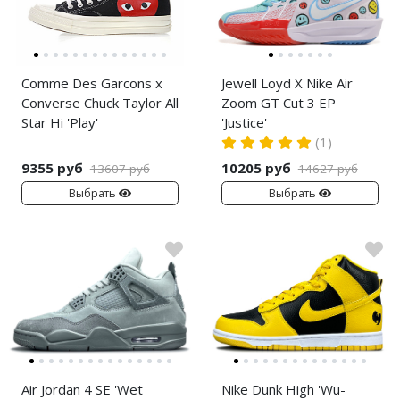
Comme Des Garcons x
Jewell Loyd X Nike Air
Converse Chuck Taylor All
Zoom GT Cut 3 EP
Star Hi 'Play'
'Justice'
(1)
9355 руб
10205 руб
13607 руб
14627 руб
Выбрать
Выбрать
Air Jordan 4 SE 'Wet
Nike Dunk High 'Wu-