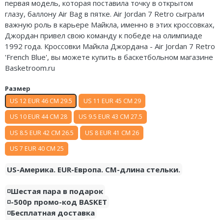
первая
модель, которая
поставила точку в открытом
Nike Air Deldon
глазу, баллону Air Bag в пятке. Air Jordan 7 Retro сыграли
важную роль в карьере Майкла, именно в этих кроссовках,
Nike Sabrina
Джордан привел свою команду к победе на олимпиаде
1992 года. Кроссовки Майкла Джордана - Air Jordan 7 Retro
Nike A’ja
'French Blue', вы можете купить в баскетбольном магазине
Basketroom.ru
Nike ST
Размер
Nike GT
US 12 EUR 46 CM 29.5
US 11 EUR 45 CM 29
Nike Ja
US 10 EUR 44 CM 28
US 9.5 EUR 43 CM 27.5
US 8.5 EUR 42 CM 26.5
US 8 EUR 41 CM 26
Nike Book
US 7 EUR 40 CM 25
Nike LeBron
US-Америка. EUR-Европа. CM-длина стельки.
Nike Kyrie
◽️Шестая пара в подарок
Nike Freak
◽️-500р промо-код BASKET
◽️Бесплатная доставка
Nike KD