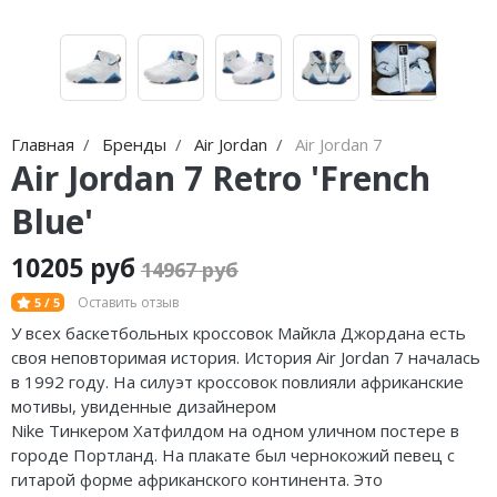
Nike Air Max
adidas Campus
Nike Dunk
adidas Samba
Nike Shox
adidas Gazelle
Nike Blazer
adidas Handball
Главная
Бренды
Air Jordan
Air Jordan 7
Air Jordan 7 Retro 'French
Nike P-6000
adidas Adistar
Blue'
Nike Initiator
adidas adiFOM
10205 руб
14967 руб
Nike Pegasus
adidas Adizero
Оставить отзыв
5 / 5
Nike Precision
adidas Harden
У всех баскетбольных кроссовок Майкла Джордана есть
своя неповторимая история. История Air Jordan 7 началась
Nike Hyperdunk
adidas Dame
в 1992 году. На силуэт кроссовок повлияли африканские
мотивы, увиденные дизайнером
Nike Hyperset
adidas AE
Nike
Тинкером
Хатфилдом
на одном уличном постере в
городе Портланд. На плакате был чернокожий певец с
Nike Cosmic Unity
Adidas Yeezy Boost 350 V2
гитарой форме африканского континента. Это