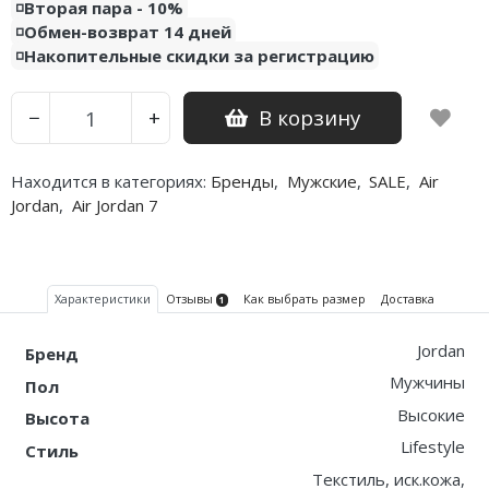
◽️Вторая пара - 10%
◽️Обмен-возврат 14 дней
Nike PG
◽️Накопительные скидки за регистрацию
Nike Kobe
В корзину
−
+
Nike Uptempo
Nike Foamposite
Находится в категориях:
Бренды
,
Мужские
,
SALE
,
Air
Jordan
,
Air Jordan 7
Характеристики
Отзывы
Как выбрать размер
Доставка
1
Jordan
Бренд
Мужчины
Пол
Высокие
Высота
Lifestyle
Стиль
Текстиль, иск.кожа,