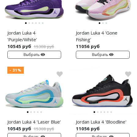
Nike Air Deldon
Nike Sabrina
Nike A’ja
Jordan Luka 4
Jordan Luka 4 'Gone
'Purple/White'
Fishing'
Nike ST
10545 руб
11056 руб
15308 руб
Выбрать
Выбрать
Nike GT
- 31%
Nike Ja
Nike Book
Nike LeBron
Nike Kyrie
Jordan Luka 4 'Laser Blue'
Jordan Luka 4 'Bloodline'
Nike Freak
10545 руб
11056 руб
15308 руб
Nike KD
Выбрать
Выбрать