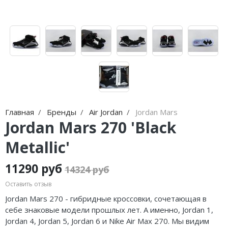
Nike Air Max
adidas Campus
Nike Dunk
adidas Samba
Nike Shox
adidas Gazelle
Nike Blazer
adidas Handball
Nike P-6000
adidas Adistar
Nike Initiator
adidas adiFOM
Главная
Бренды
Air Jordan
Jordan Mars
Jordan Mars 270 'Black
Nike Pegasus
adidas Adizero
Metallic'
Nike Precision
adidas Harden
11290 руб
14324 руб
Nike Hyperdunk
adidas Dame
Оставить отзыв
Nike Hyperset
adidas AE
Jordan Mars 270 - гибридные кроссовки, сочетающая в
себе знаковые модели прошлых лет. А именно, Jordan 1,
Nike Cosmic Unity
Adidas Yeezy Boost 350 V2
Jordan 4, Jordan 5, Jordan 6 и Nike Air Max 270. Мы видим