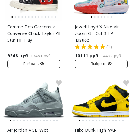
Comme Des Garcons x
Jewell Loyd X Nike Air
Converse Chuck Taylor All
Zoom GT Cut 3 EP
Star Hi 'Play'
'Justice'
(1)
9268 руб
10111 руб
13481 руб
14492 руб
Выбрать
Выбрать
Air Jordan 4 SE 'Wet
Nike Dunk High 'Wu-