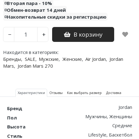
◽️Вторая пара - 10%
◽️Обмен-возврат 14 дней
Nike PG
◽️Накопительные скидки за регистрацию
Nike Kobe
В корзину
−
+
Nike Uptempo
Nike Foamposite
Находится в категориях:
Бренды
,
SALE
,
Мужские
,
Женские
,
Air Jordan
,
Jordan
Mars
,
Jordan Mars 270
Характеристики
Отзывы
Как выбрать размер
Доставка
Jordan
Бренд
Мужчины, Женщины
Пол
Средние
Высота
Lifestyle, Баскетбол
Стиль