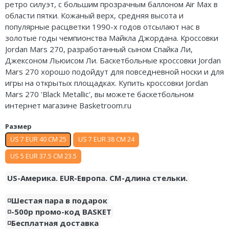
ретро силуэт, с большим прозрачным баллоном Air Max в
Nike Air Deldon
области пятки. Кожаный верх, средняя высота и
популярные расцветки 1990-х годов отсылают нас в
Nike Sabrina
золотые годы чемпионства Майкла Джордана. Кроссовки
Jordan Mars 270, разработанный сыном Спайка Ли,
Nike A’ja
Джексоном Льюисом Ли. Баскетбольные кроссовки Jordan
Mars 270 хорошо подойдут для повседневной носки и для
Nike ST
игры на открытых площадках. Купить кроссовки Jordan
Mars 270 'Black Metallic', вы можете баскетбольном
Nike GT
интернет магазине Basketroom.ru
Nike Ja
Размер
Nike Book
US 7 EUR 40 CM 25
US 7 EUR 38 CM 24
US 5 EUR 37.5 CM 23.5
Nike LeBron
US-Америка. EUR-Европа. CM-длина стельки.
Nike Kyrie
◽️Шестая пара в подарок
Nike Freak
◽️-500р промо-код BASKET
◽️Бесплатная доставка
Nike KD