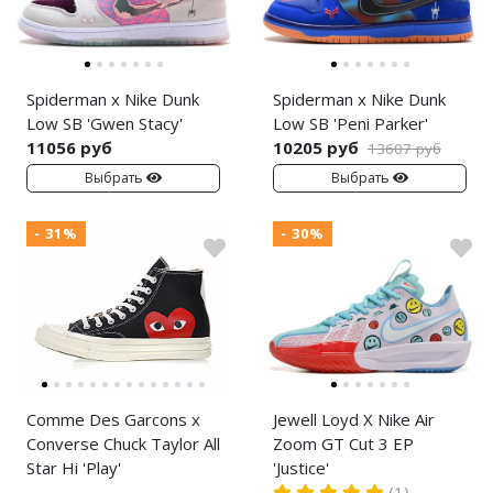
Spiderman x Nike Dunk
Spiderman x Nike Dunk
Low SB 'Gwen Stacy'
Low SB 'Peni Parker'
11056 руб
10205 руб
13607 руб
Выбрать
Выбрать
- 31%
- 30%
Comme Des Garcons x
Jewell Loyd X Nike Air
Converse Chuck Taylor All
Zoom GT Cut 3 EP
Star Hi 'Play'
'Justice'
(1)