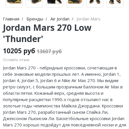
Nike Air Max
adidas Campus
Nike Dunk
adidas Samba
Главная
Бренды
Air Jordan
Jordan Mars
Jordan Mars 270 Low
Nike Shox
adidas Gazelle
'Thunder'
Nike Blazer
adidas Handball
10205 руб
Nike P-6000
adidas Adistar
13607 руб
Оставить отзыв
Nike Initiator
adidas adiFOM
Jordan Mars 270 - гибридные кроссовки, сочетающая в
Nike Pegasus
adidas Adizero
себе знаковые модели прошлых лет. А именно, Jordan 1,
Jordan 4, Jordan 5, Jordan 6 и Nike Air Max 270. Мы видим
Nike Precision
adidas Harden
ретро силуэт, с большим прозрачным баллоном Air Max в
области пятки. Кожаный верх, средняя высота и
Nike Hyperdunk
adidas Dame
популярные расцветки 1990-х годов отсылают нас в
золотые годы чемпионства Майкла Джордана. Кроссовки
Nike Hyperset
adidas AE
Jordan Mars 270, разработанный сыном Спайка Ли,
Джексоном Льюисом Ли. Баскетбольные кроссовки Jordan
Nike Cosmic Unity
Adidas Yeezy Boost 350 V2
Mars 270 хорошо подойдут для повседневной носки и для