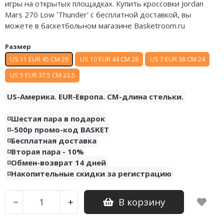
игры на открытых площадках. Купить кроссовки Jordan
Nike Air Deldon
Mars 270 Low 'Thunder' с бесплатной доставкой, вы
можете в баскетбольном магазине Basketroom.ru
Nike Sabrina
Размер
Nike A’ja
US 11 EUR 45 CM 29
US 10 EUR 44 CM 28
US 7 EUR 38 CM 24
Nike ST
US 5 EUR 37.5 CM 23.5
Nike GT
US-Америка. EUR-Европа. CM-длина стельки.
Nike Ja
◽️Шестая пара в подарок
◽️-500р промо-код BASKET
Nike Book
◽️Бесплатная доставка
◽️Вторая пара - 10%
Nike LeBron
◽️Обмен-возврат 14 дней
◽️Накопительные скидки за регистрацию
Nike Kyrie
Nike Freak
В корзину
−
+
Nike KD