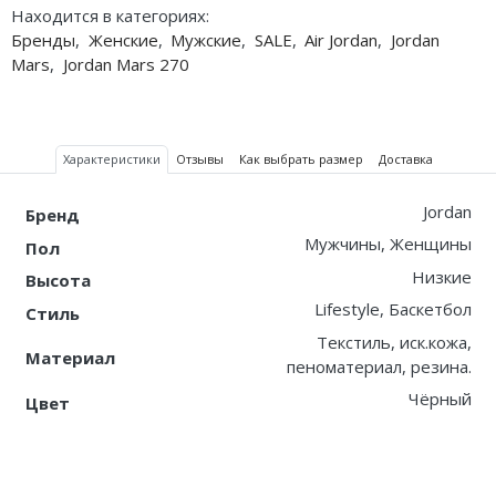
Находится в категориях:
Бренды
,
Женские
,
Мужские
,
SALE
,
Air Jordan
,
Jordan
Nike PG
Mars
,
Jordan Mars 270
Nike Kobe
Nike Uptempo
Характеристики
Отзывы
Как выбрать размер
Доставка
Nike Foamposite
Jordan
Бренд
Мужчины, Женщины
Пол
Низкие
Высота
Lifestyle, Баскетбол
Стиль
Текстиль, иск.кожа,
Материал
пеноматериал, резина.
Чёрный
Цвет