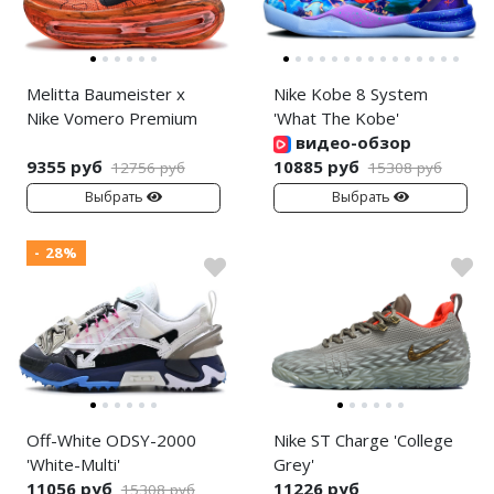
Melitta Baumeister x
Nike Kobe 8 System
Nike Vomero Premium
'What The Kobe'
видео-обзор
9355 руб
10885 руб
12756 руб
15308 руб
Выбрать
Выбрать
- 28%
Off-White ODSY-2000
Nike ST Charge 'College
'White-Multi'
Grey'
11056 руб
11226 руб
15308 руб