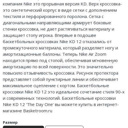
компания Nike это прорывная версия KD. Верх кроссовка-
Air Jordan 5
это синтетический корпус в виде сетки с дополнением
текстиля и перфорированного поролона. Сетка с
Air Jordan 6
диагональными направляющими армирует боковые
стенки кроссовка, не дает растягиваться материалу и
Air Jordan 7
защищает стопу игрока. Впервые в подошве
баскетбольных кроссовках Nike KD 12 отказались от
Air Jordan 10
промежуточного материала, который разделяет ногу и
амортизационные баллоны. Теперь Nike Air Zoom
Air Jordan 11
находится прямо под стопой, обеспечивая мгновенную
Air Jordan 12
амортизацию по всей поверхности. Это значительно
повысило отзывчивость кроссовка. Рисунок протектора
Air Jordan 13
представляет собой пунктирные линии и обеспечивает
максимальное сцепление с кортом. Баскетбольные
Air Jordan 14
кроссовки Nike KD 12 это идеальное сочетание стиля 90-х
и современных технологий. Баскетбольные кроссовки
Air Jordan 15
Nike KD 12 'The Day One' вы можете купить в интернет-
магазине Basketroom.ru
Air Jordan 23
Размер