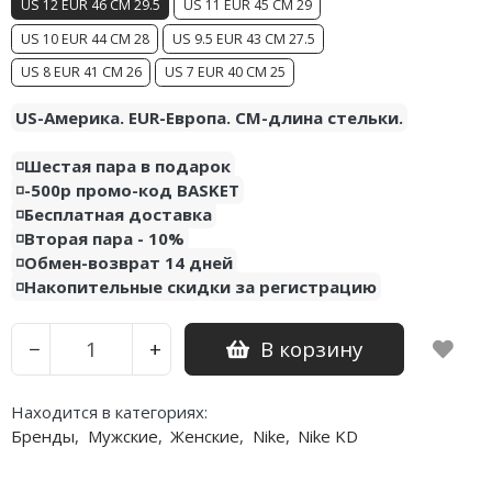
US 12 EUR 46 CM 29.5
US 11 EUR 45 CM 29
US 10 EUR 44 CM 28
US 9.5 EUR 43 CM 27.5
US 8 EUR 41 CM 26
US 7 EUR 40 CM 25
US-Америка. EUR-Европа. CM-длина стельки.
◽️Шестая пара в подарок
◽️-500р промо-код BASKET
◽️Бесплатная доставка
◽️Вторая пара - 10%
◽️Обмен-возврат 14 дней
◽️Накопительные скидки за регистрацию
В корзину
−
+
Находится в категориях:
Бренды
,
Мужские
,
Женские
,
Nike
,
Nike KD