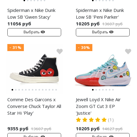
Spiderman x Nike Dunk
Spiderman x Nike Dunk
Low SB 'Gwen Stacy'
Low SB 'Peni Parker'
11056 руб
10205 руб
13607 руб
Выбрать
Выбрать
- 31%
- 30%
Comme Des Garcons x
Jewell Loyd X Nike Air
Converse Chuck Taylor All
Zoom GT Cut 3 EP
Star Hi 'Play'
'Justice'
(1)
9355 руб
10205 руб
13607 руб
14627 руб
Выбрать
Выбрать