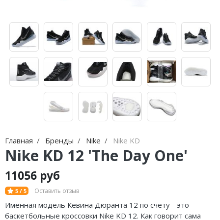
Jordan Zion
adidas Campus
Jordan Tatum
adidas Samba
Air Jordan 312
adidas Gazelle
Air Jordan 40
adidas Handball
Air Jordan 39
adidas Adistar
Air Jordan 38
adidas adiFOM
Air Jordan 37
adidas Adizero
Главная
Бренды
Nike
Nike KD
Air Jordan 36
adidas Harden
Nike KD 12 'The Day One'
Air Jordan 1
adidas Dame
11056 руб
Air Jordan 3
adidas AE
Оставить отзыв
5 / 5
Именная модель Кевина
Дюранта
12 по счету
-
это
Air Jordan 4
Adidas Yeezy Boost 350 V2
баскетбольные кроссовки Nike KD 12. Как говорит сама