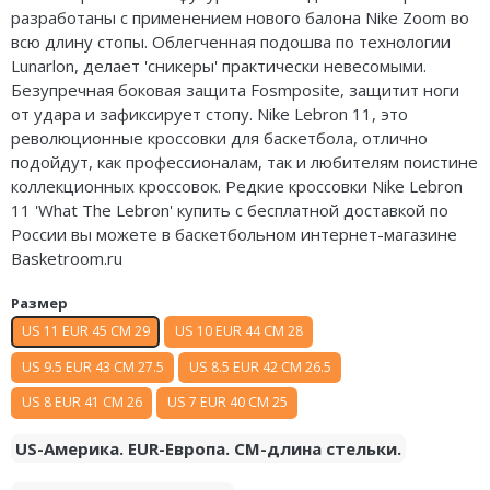
разработаны с применением нового балона Nike Zoom во
Air Jordan 5
всю длину стопы. Облегченная подошва по технологии
Lunarlon, делает 'сникеры' практически невесомыми.
Air Jordan 6
Безупречная боковая защита Fosmposite, защитит ноги
от удара и зафиксирует стопу. Nike Lebron 11, это
Air Jordan 7
революционные кроссовки для баскетбола, отлично
Air Jordan 10
подойдут, как профессионалам, так и любителям поистине
коллекционных кроссовок. Редкие кроссовки Nike Lebron
Air Jordan 11
11 'What The Lebron' купить с бесплатной доставкой по
России вы можете в баскетбольном интернет-магазине
Air Jordan 12
Basketroom.ru
Air Jordan 13
Размер
US 11 EUR 45 CM 29
US 10 EUR 44 CM 28
Air Jordan 14
US 9.5 EUR 43 CM 27.5
US 8.5 EUR 42 CM 26.5
Air Jordan 15
US 8 EUR 41 CM 26
US 7 EUR 40 CM 25
Air Jordan 23
US-Америка. EUR-Европа. CM-длина стельки.