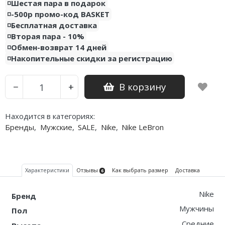
◽️Шестая пара в подарок
◽️-500р промо-код BASKET
◽️Бесплатная доставка
◽️Вторая пара - 10%
◽️Обмен-возврат 14 дней
◽️Накопительные скидки за регистрацию
В корзину
−
+
Находится в категориях:
Бренды
,
Мужские
,
SALE
,
Nike
,
Nike LeBron
Характеристики
Отзывы
Как выбрать размер
Доставка
6
Nike
Бренд
Мужчины
Пол
Средние