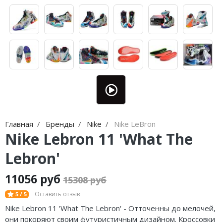
Jordan Zion
adidas Campus
Jordan Tatum
adidas Samba
Air Jordan 312
adidas Gazelle
Air Jordan 40
adidas Handball
Air Jordan 39
adidas Adistar
Air Jordan 38
adidas adiFOM
Главная
Бренды
Nike
Nike LeBron
Air Jordan 37
adidas Adizero
Nike Lebron 11 'What The
Air Jordan 36
adidas Harden
Lebron'
Air Jordan 1
adidas Dame
11056 руб
15308 руб
Air Jordan 3
adidas AE
Оставить отзыв
5 / 5
Nike Lebron 11 'What The Lebron' - Отточенны до мелочей,
Air Jordan 4
Adidas Yeezy Boost 350 V2
они покоряют своим футуристичным дизайном. Кроссовки