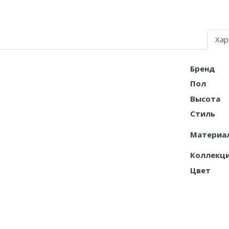
Air Jordan 5
Air Jordan 6
Хар
Air Jordan 7
Бренд
Air Jordan 10
Пол
Air Jordan 11
Высота
Стиль
Air Jordan 12
Материа
Air Jordan 13
Коллекц
Air Jordan 14
Цвет
Air Jordan 15
Air Jordan 23