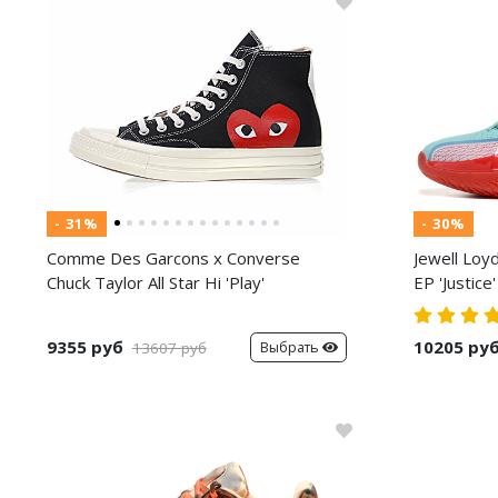
- 31%
- 30%
Comme Des Garcons x Converse
Jewell Loy
Chuck Taylor All Star Hi 'Play'
EP 'Justice'
9355 руб
10205 ру
Выбрать
13607 руб