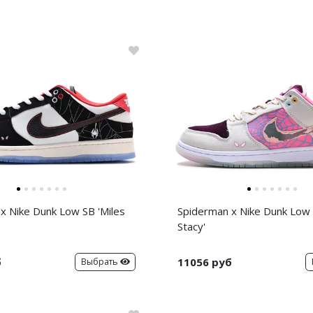
x Nike Dunk Low SB 'Miles
Spiderman x Nike Dunk Low
Stacy'
б
11056 руб
Выбрать