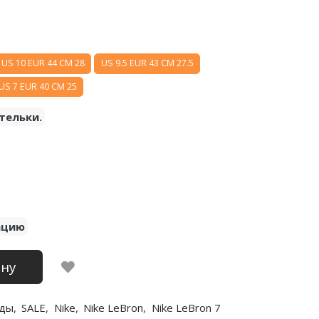
US 10 EUR 44 CM 28
US 9.5 EUR 43 CM 27.5
US 7 EUR 40 CM 25
тельки.
ацию
ину
ды
,
SALE
,
Nike
,
Nike LeBron
,
Nike LeBron 7