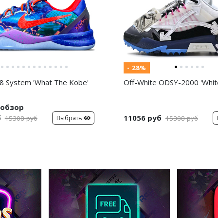
- 28%
8 System 'What The Kobe'
Off-White ODSY-2000 'White
обзор
б
11056 руб
Выбрать
15308 руб
15308 руб