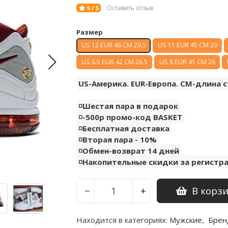
Оставить отзыв
5 / 5
Размер
US 12 EUR 46 CM 29.5
US 11 EUR 45 CM 29
US 8.5 EUR 42 CM 26.5
US 8 EUR 41 CM 26
US-Америка. EUR-Европа. CM-длина с
◽️Шестая пара в подарок
◽️-500р промо-код BASKET
◽️Бесплатная доставка
◽️Вторая пара - 10%
◽️Обмен-возврат 14 дней
◽️Накопительные скидки за регистр
В корз
−
+
Находится в категориях:
Мужские
,
Брен