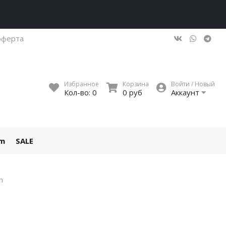
оферта
Избранное
Корзина
Войти / Новый
Кол-во:
0
0 руб
Аккаунт
um
SALE
n
'