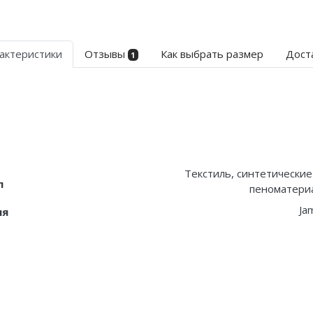
актеристики
Отзывы
Как выбрать размер
Дост
1
Текстиль, синтетические
л
пеноматериа
Ja
ия