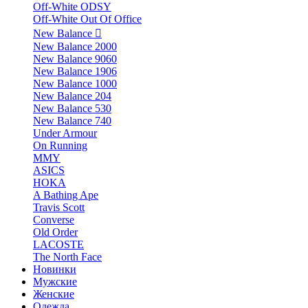
Off-White ODSY
Off-White Out Of Office
New Balance
New Balance 2000
New Balance 9060
New Balance 1906
New Balance 1000
New Balance 204
New Balance 530
New Balance 740
Under Armour
On Running
MMY
ASICS
HOKA
A Bathing Ape
Travis Scott
Converse
Old Order
LACOSTE
The North Face
Новинки
Мужские
Женские
Одежда