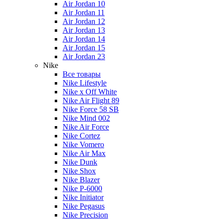
Air Jordan 10
Air Jordan 11
Air Jordan 12
Air Jordan 13
Air Jordan 14
Air Jordan 15
Air Jordan 23
Nike
Все товары
Nike Lifestyle
Nike x Off White
Nike Air Flight 89
Nike Force 58 SB
Nike Mind 002
Nike Air Force
Nike Cortez
Nike Vomero
Nike Air Max
Nike Dunk
Nike Shox
Nike Blazer
Nike P-6000
Nike Initiator
Nike Pegasus
Nike Precision