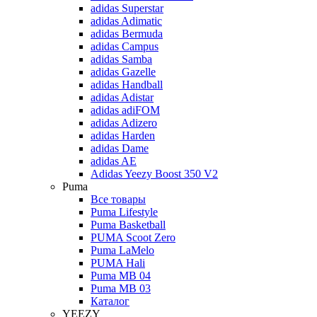
adidas Superstar
adidas Adimatic
adidas Bermuda
adidas Campus
adidas Samba
adidas Gazelle
adidas Handball
adidas Adistar
adidas adiFOM
adidas Adizero
adidas Harden
adidas Dame
adidas AE
Adidas Yeezy Boost 350 V2
Puma
Все товары
Puma Lifestyle
Puma Basketball
PUMA Scoot Zero
Puma LaMelo
PUMA Hali
Puma MB 04
Puma MB 03
Каталог
YEEZY