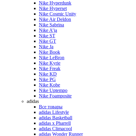
Nike Hyperdunk
Nike Hyperset
Nike Cosmic Unity
Nike Air Deldon
Nike Sabrina
Nike A’ja
Nike ST
Nike GT
Nike Ja
Nike Book
Nike LeBron
Nike Kyrie
Nike Freak
Nike KD
Nike PG
Nike Kobe
Nike Uptempo
Nike Foamposite
adidas
Все товары
adidas Lifestyle
adidas Basketball
adidas x Pharrell
adidas Climacool
adidas Wonder Runner