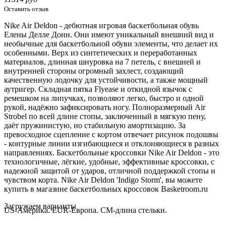
Оставить отзыв
Nike Air Deldon - дебютная игровая баскетбольная обувь
Елены Делле Донн. Они имеют уникальный внешний вид и
необычные для баскетбольной обуви элементы, что делает их
особенными. Верх из синтетических и переработанных
материалов, длинная шнуровка на 7 петель, с внешней и
внутренней стороны огромный
захлест
, создающий
качественную лодочку для устойчивости, а также мощный
аутригер. Складная пятка Flyease и откидной язычок с
ремешком на липучках, позволяют легко, быстро и одной
рукой, надёжно зафиксировать ногу. Полноразмерный Air
Strobel по всей длине стопы, заключенный в мягкую пену,
даёт пружинистую, но стабильную амортизацию. За
превосходное сцепление с кортом отвечает рисунок подошвы
- контурные линии изгибающиеся и отклоняющиеся в разных
направлениях. Баскетбольные кроссовки Nike Air Deldon - это
технологичные, лёгкие, удобные, эффективные кроссовки, с
надежной защитой от ударов, отличной поддержкой стопы и
чувством корта. Nike Air Deldon 'Indigo Storm', вы можете
купить в магазине баскетбольных кроссовок Basketroom.ru
Loading...
Загружаем варианты
US-Америка. EUR-Европа. CM-длина стельки.