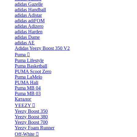
adidas Gazelle
adidas Handball
adidas Adistar
adidas adiFOM
adidas Adizero
adidas Harden
adidas Dame
adidas AE
Adidas Yeezy Boost 350 V2
Puma
Puma Lifestyle
Puma Basketball
PUMA Scoot Zero
Puma LaMelo
PUMA Hali
Puma MB 04
Puma MB 03
Каталог
YEEZY
Yeezy Boost 350
Yeezy Boost 380
Yeezy Boost 700
Yeezy Foam Runner
Off-White