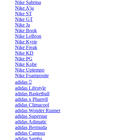
Nike Sabrina
Nike A’ja
Nike ST
Nike GT
Nike Ja
Nike Book
Nike LeBron
Nike Kyrie
Nike Freak
Nike KD
Nike PG
Nike Kobe
Nike Uptempo
Nike Foamposite
adidas
adidas Lifestyle
adidas Basketball
adidas x Pharrell
adidas Climacool
adidas Wonder Runner
adidas Superstar
adidas Adimatic
adidas Bermuda
adidas Campus
adidas Samba