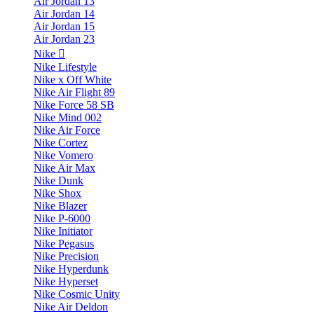
Air Jordan 13
Air Jordan 14
Air Jordan 15
Air Jordan 23
Nike
Nike Lifestyle
Nike x Off White
Nike Air Flight 89
Nike Force 58 SB
Nike Mind 002
Nike Air Force
Nike Cortez
Nike Vomero
Nike Air Max
Nike Dunk
Nike Shox
Nike Blazer
Nike P-6000
Nike Initiator
Nike Pegasus
Nike Precision
Nike Hyperdunk
Nike Hyperset
Nike Cosmic Unity
Nike Air Deldon