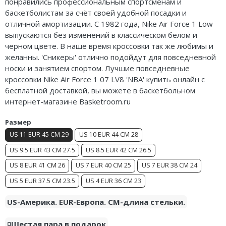
понравились профессиональным спортсменам и
Air Jordan 5
баскетболистам за счёт своей удобной посадки и
отличной амортизации. С 1982 года, Nike Air Force 1 Low
Air Jordan 6
выпускаются без изменений в классическом белом и
черном цвете. В наше время кроссовки так же любимы и
Air Jordan 7
желанны. 'Сникеры' отлично подойдут для повседневной
носки и занятием спортом. Лучшие повседневные
Air Jordan 10
кроссовки Nike Air Force 1 07 LV8 'NBA' купить онлайн с
бесплатной доставкой, вы можете в баскетбольном
Air Jordan 11
интернет-магазине Basketroom.ru
Air Jordan 12
Размер
US 11 EUR 45 CM 29
US 10 EUR 44 CM 28
Air Jordan 13
US 9.5 EUR 43 CM 27.5
US 8.5 EUR 42 CM 26.5
Air Jordan 14
US 8 EUR 41 CM 26
US 7 EUR 40 CM 25
US 7 EUR 38 CM 24
Air Jordan 15
US 5 EUR 37.5 CM 23.5
US 4 EUR 36 CM 23
US-Америка. EUR-Европа. CM-длина стельки.
Air Jordan 23
◽️Шестая пара в подарок