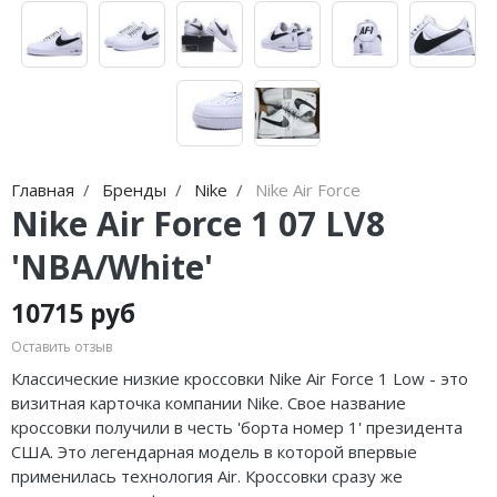
Jordan Zion
adidas Campus
Jordan Tatum
adidas Samba
Air Jordan 312
adidas Gazelle
Air Jordan 40
adidas Handball
Главная
Бренды
Nike
Nike Air Force
Air Jordan 39
adidas Adistar
Nike Air Force 1 07 LV8
Air Jordan 38
adidas adiFOM
'NBA/White'
Air Jordan 37
adidas Adizero
10715 руб
Air Jordan 36
adidas Harden
Оставить отзыв
Классические низкие кроссовки Nike Air Force 1 Low - это
Air Jordan 1
adidas Dame
визитная карточка компании Nike. Свое название
Air Jordan 3
adidas AE
кроссовки получили в честь 'борта номер 1' президента
США. Это легендарная модель в которой впервые
Air Jordan 4
Adidas Yeezy Boost 350 V2
применилась технология Air. Кроссовки сразу же