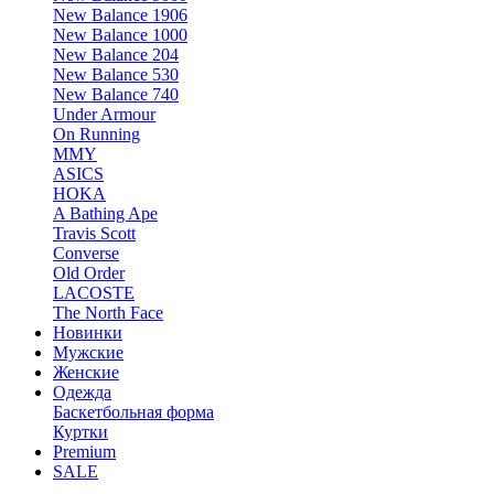
New Balance 1906
New Balance 1000
New Balance 204
New Balance 530
New Balance 740
Under Armour
On Running
MMY
ASICS
HOKA
A Bathing Ape
Travis Scott
Converse
Old Order
LACOSTE
The North Face
Новинки
Мужские
Женские
Одежда
Баскетбольная форма
Куртки
Premium
SALE