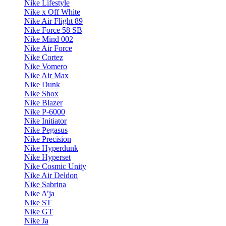
Nike Lifestyle
Nike x Off White
Nike Air Flight 89
Nike Force 58 SB
Nike Mind 002
Nike Air Force
Nike Cortez
Nike Vomero
Nike Air Max
Nike Dunk
Nike Shox
Nike Blazer
Nike P-6000
Nike Initiator
Nike Pegasus
Nike Precision
Nike Hyperdunk
Nike Hyperset
Nike Cosmic Unity
Nike Air Deldon
Nike Sabrina
Nike A’ja
Nike ST
Nike GT
Nike Ja