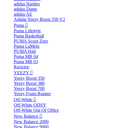
adidas Harden
adidas Dame
adidas AE
Adidas Yeezy Boost 350 V2
Puma
Puma Lifestyle
Puma Basketball
PUMA Scoot Zero
Puma LaMelo
PUMA Hali
Puma MB 04
Puma MB 03
Каталог
YEEZY
Yeezy Boost 350
Yeezy Boost 380
Yeezy Boost 700
Yeezy Foam Runner
Off-White
Off-White ODSY
Off-White Out Of Office
New Balance
New Balance 2000
New Balance 9060