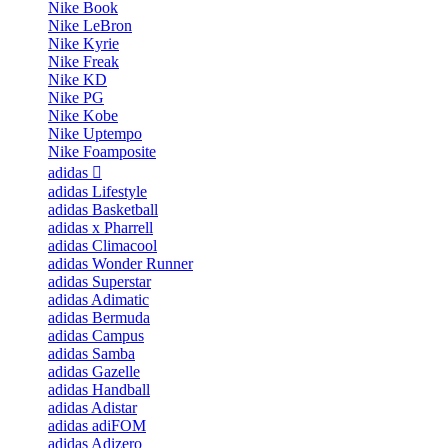
Nike Book
Nike LeBron
Nike Kyrie
Nike Freak
Nike KD
Nike PG
Nike Kobe
Nike Uptempo
Nike Foamposite
adidas
adidas Lifestyle
adidas Basketball
adidas x Pharrell
adidas Climacool
adidas Wonder Runner
adidas Superstar
adidas Adimatic
adidas Bermuda
adidas Campus
adidas Samba
adidas Gazelle
adidas Handball
adidas Adistar
adidas adiFOM
adidas Adizero