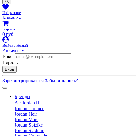
Избранное
Кол-во:
-
Корзина
0 руб
Войти / Новый
Аккаунт
Email
Пароль
Вход
Зарегистрироваться
Забыли пароль?
Бренды
Air Jordan
Jordan Trunner
Jordan Heir
Jordan Mars
Jordan Spizike
Jordan Stadium
Jordan Courtside