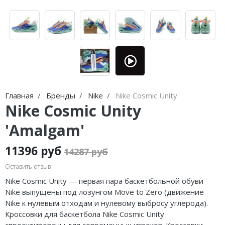
Jordan Zion
adidas Campus
Jordan Tatum
adidas Samba
Air Jordan 312
adidas Gazelle
Air Jordan 40
adidas Handball
Air Jordan 39
adidas Adistar
Главная
Бренды
Nike
Nike Cosmic Unity
Nike Cosmic Unity
Air Jordan 38
adidas adiFOM
'Amalgam'
Air Jordan 37
adidas Adizero
11396 руб
Air Jordan 36
adidas Harden
14287 руб
Оставить отзыв
Air Jordan 1
adidas Dame
Nike Cosmic Unity — первая пара баскетбольной обуви
Nike выпущены под лозунгом Move to Zero (движение
Air Jordan 3
adidas AE
Nike к нулевым отходам и нулевому выбросу углерода).
Air Jordan 4
Adidas Yeezy Boost 350 V2
Кроссовки для баскетбола Nike Cosmic Unity
спроектированы для современных игроков. Кроссовки