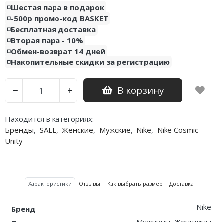
◽️Шестая пара в подарок
◽️-500р промо-код BASKET
◽️Бесплатная доставка
◽️Вторая пара - 10%
◽️Обмен-возврат 14 дней
◽️Накопительные скидки за регистрацию
В корзину
−
+
Находится в категориях:
Бренды
,
SALE
,
Женские
,
Мужские
,
Nike
,
Nike Cosmic
Unity
Характеристики
Отзывы
Как выбрать размер
Доставка
Nike
Бренд
Мужчины, Женщины