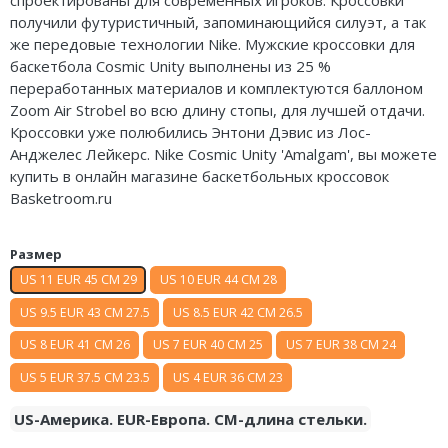
Air Jordan 5
получили футуристичный, запоминающийся силуэт, а так
же передовые технологии Nike. Мужские кроссовки для
Air Jordan 6
баскетбола Cosmic Unity выполнены из 25 %
переработанных материалов и комплектуются баллоном
Air Jordan 7
Zoom Air Strobel во всю длину стопы, для лучшей отдачи.
Кроссовки уже полюбились Энтони Дэвис из Лос-
Air Jordan 10
Анджелес Лейкерс. Nike Cosmic Unity 'Amalgam', вы можете
купить в онлайн магазине баскетбольных кроссовок
Air Jordan 11
Basketroom.ru
Air Jordan 12
Размер
Air Jordan 13
US 11 EUR 45 CM 29
US 10 EUR 44 CM 28
US 9.5 EUR 43 CM 27.5
US 8.5 EUR 42 CM 26.5
Air Jordan 14
US 8 EUR 41 CM 26
US 7 EUR 40 CM 25
US 7 EUR 38 CM 24
Air Jordan 15
US 5 EUR 37.5 CM 23.5
US 4 EUR 36 CM 23
Air Jordan 23
US-Америка. EUR-Европа. CM-длина стельки.