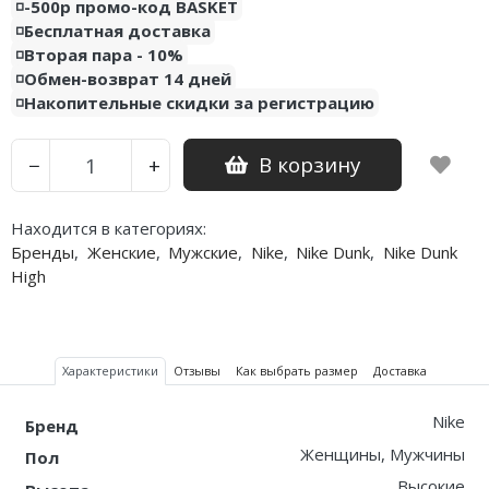
◽️-500р промо-код BASKET
◽️Бесплатная доставка
◽️Вторая пара - 10%
◽️Обмен-возврат 14 дней
◽️Накопительные скидки за регистрацию
В корзину
−
+
Находится в категориях:
Бренды
,
Женские
,
Мужские
,
Nike
,
Nike Dunk
,
Nike Dunk
High
Характеристики
Отзывы
Как выбрать размер
Доставка
Nike
Бренд
Женщины, Мужчины
Пол
Высокие