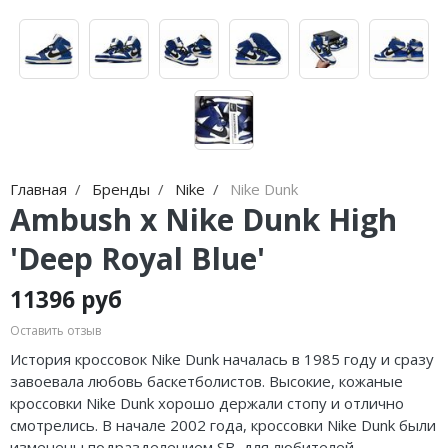
Jordan Zion
adidas Campus
Jordan Tatum
adidas Samba
Air Jordan 312
adidas Gazelle
Air Jordan 40
adidas Handball
Air Jordan 39
adidas Adistar
Главная
Бренды
Nike
Nike Dunk
Ambush x Nike Dunk High
Air Jordan 38
adidas adiFOM
'Deep Royal Blue'
Air Jordan 37
adidas Adizero
11396 руб
Air Jordan 36
adidas Harden
Оставить отзыв
Air Jordan 1
adidas Dame
История кроссовок Nike Dunk началась в 1985 году и сразу
завоевала любовь баскетболистов. Высокие, кожаные
Air Jordan 3
adidas AE
кроссовки Nike Dunk хорошо держали стопу и отлично
смотрелись. В начале 2002 года, кроссовки Nike Dunk были
Air Jordan 4
Adidas Yeezy Boost 350 V2
изменены подразделением SB, для любителей