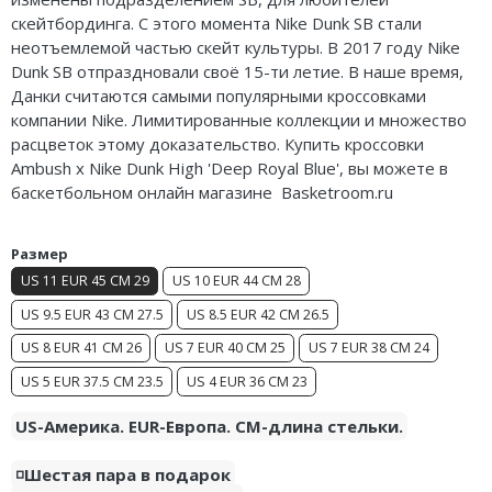
Air Jordan 5
скейтбординга. С этого момента Nike Dunk SB стали
неотъемлемой частью скейт культуры. В 2017 году Nike
Air Jordan 6
Dunk SB отпраздновали своё 15-ти летие. В наше время,
Данки считаются самыми популярными кроссовками
Air Jordan 7
компании Nike. Лимитированные коллекции и множество
расцветок этому доказательство. Купить кроссовки
Air Jordan 10
Ambush x Nike Dunk High 'Deep Royal Blue', вы можете в
баскетбольном онлайн магазине Basketroom.ru
Air Jordan 11
Air Jordan 12
Размер
US 11 EUR 45 CM 29
US 10 EUR 44 CM 28
Air Jordan 13
US 9.5 EUR 43 CM 27.5
US 8.5 EUR 42 CM 26.5
Air Jordan 14
US 8 EUR 41 CM 26
US 7 EUR 40 CM 25
US 7 EUR 38 CM 24
US 5 EUR 37.5 CM 23.5
US 4 EUR 36 CM 23
Air Jordan 15
US-Америка. EUR-Европа. CM-длина стельки.
Air Jordan 23
◽️Шестая пара в подарок