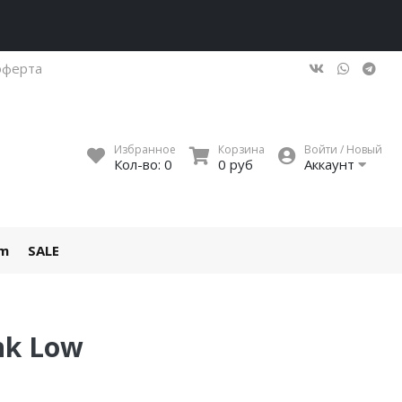
оферта
Избранное
Корзина
Войти / Новый
Кол-во:
0
0 руб
Аккаунт
um
SALE
nk Low