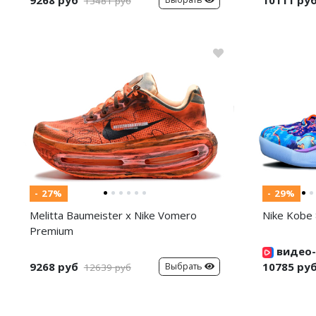
13481 руб
- 27%
- 29%
Melitta Baumeister x Nike Vomero
Nike Kobe 
Premium
видео-
9268 руб
10785 ру
Выбрать
12639 руб