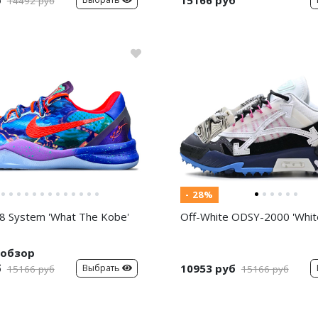
14492 руб
- 28%
8 System 'What The Kobe'
Off-White ODSY-2000 'White
обзор
б
10953 руб
Выбрать
15166 руб
15166 руб