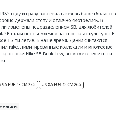
 1985 году и сразу завоевала любовь баскетболистов.
хорошо держали стопу и отлично смотрелись. В
 были изменены подразделением SB, для любителей
nk SB стали неотъемлемой частью скейт культуры. В
воё 15-ти летие. В наше время, Данки считаются
нии Nike. Лимитированные коллекции и множество
 кроссовки Nike SB Dunk Low, вы можете купить на
.ru
 9.5 EUR 43 CM 27.5
US 8.5 EUR 42 CM 26.5
тельки.