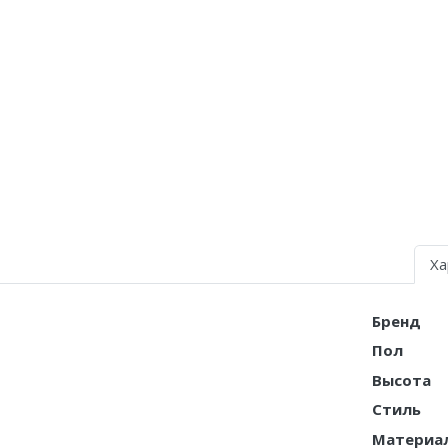
Air Jordan 5
Air Jordan 6
Air Jordan 7
Air Jordan 10
Air Jordan 11
Air Jordan 12
Ха
Air Jordan 13
Air Jordan 14
Бренд
Пол
Air Jordan 15
Высота
Air Jordan 23
Стиль
Материа