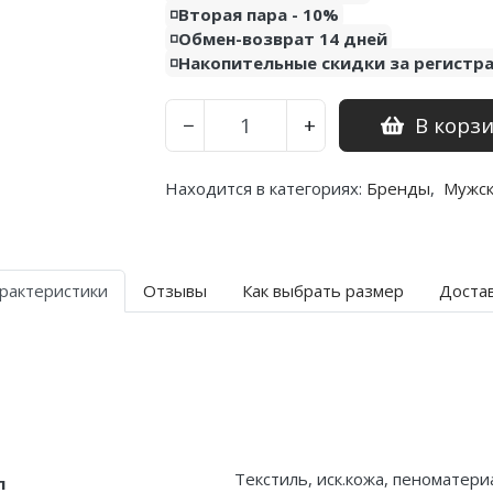
◽️Вторая пара - 10%
◽️Обмен-возврат 14 дней
◽️Накопительные скидки за регистр
В корз
−
+
Находится в категориях:
Бренды
,
Мужс
рактеристики
Отзывы
Как выбрать размер
Доста
Текстиль, иск.кожа, пеноматери
л