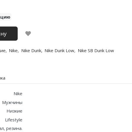
ацию
ину
кие
,
Nike
,
Nike Dunk
,
Nike Dunk Low
,
Nike SB Dunk Low
вка
Nike
Мужчины
Низкие
Lifestyle
ал, резина.