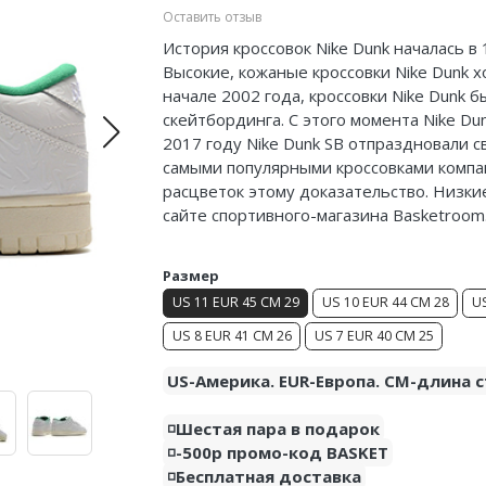
Оставить отзыв
История кроссовок Nike Dunk началась в
Высокие, кожаные кроссовки Nike Dunk 
начале 2002 года, кроссовки Nike Dunk
скейтбординга. С этого момента Nike Du
2017 году Nike Dunk SB отпраздновали с
самыми популярными кроссовками компа
расцветок этому доказательство. Низкие
сайте спортивного-магазина Basketroom
Размер
US 11 EUR 45 CM 29
US 10 EUR 44 CM 28
US
US 8 EUR 41 CM 26
US 7 EUR 40 CM 25
US-Америка. EUR-Европа. CM-длина с
◽️Шестая пара в подарок
◽️-500р промо-код BASKET
◽️Бесплатная доставка