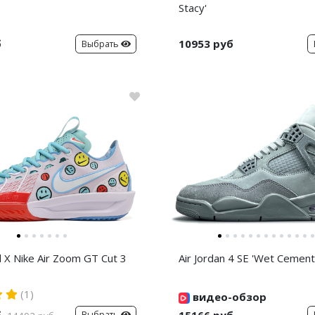
Stacy'
б
10953 руб
Выбрать
d X Nike Air Zoom GT Cut 3
Air Jordan 4 SE 'Wet Cement
(1)
видео-обзор
б
15166 руб
Выбрать