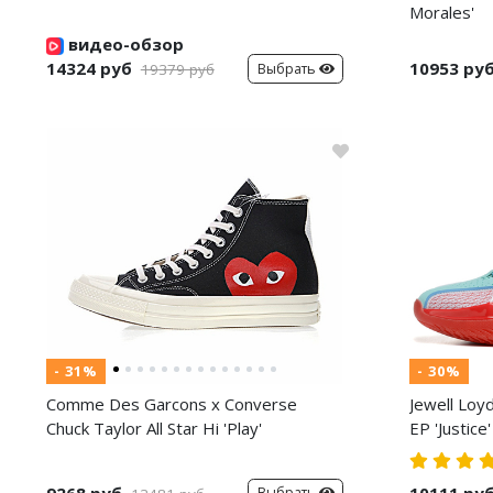
Morales'
видео-обзор
14324 руб
10953 ру
Выбрать
19379 руб
- 31%
- 30%
Comme Des Garcons x Converse
Jewell Loy
Chuck Taylor All Star Hi 'Play'
EP 'Justice'
9268 руб
10111 ру
Выбрать