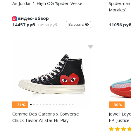
Air Jordan 1 High OG 'Spider-Verse'
Spiderman 
Morales'
видео-обзор
14457 руб
11056 ру
Выбрать
19560 руб
- 31%
- 30%
Comme Des Garcons x Converse
Jewell Loy
Chuck Taylor All Star Hi 'Play'
EP 'Justice'