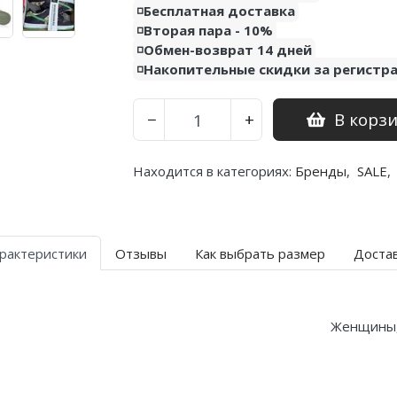
◽️Бесплатная доставка
◽️Вторая пара - 10%
◽️Обмен-возврат 14 дней
◽️Накопительные скидки за регистр
В корз
−
+
Находится в категориях:
Бренды
,
SALE
,
рактеристики
Отзывы
Как выбрать размер
Доста
Женщины