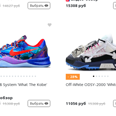
б
15308 руб
Выбрать
14627 руб
- 28%
8 System 'What The Kobe'
Off-White ODSY-2000 'White
обзор
б
11056 руб
Выбрать
15308 руб
15308 руб