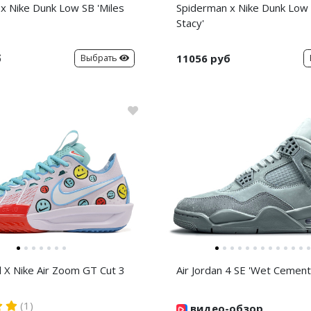
x Nike Dunk Low SB 'Miles
Spiderman x Nike Dunk Low
Stacy'
б
11056 руб
Выбрать
d X Nike Air Zoom GT Cut 3
Air Jordan 4 SE 'Wet Cement
(1)
видео-обзор