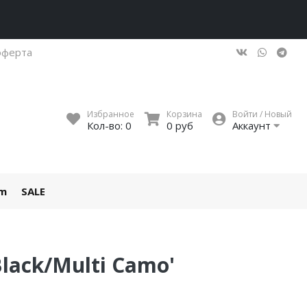
оферта
Избранное
Корзина
Войти / Новый
Кол-во:
0
0 руб
Аккаунт
um
SALE
Black/Multi Camo'