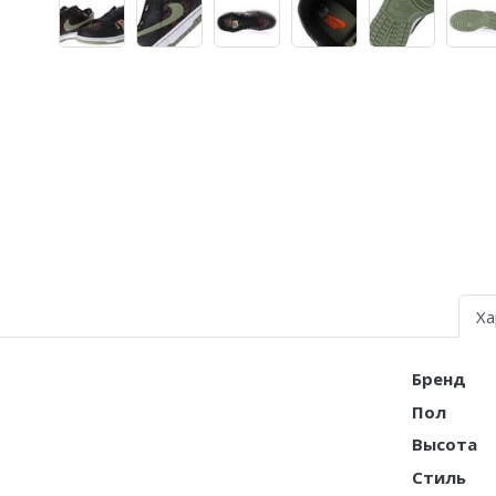
Air Jordan 5
Air Jordan 6
Air Jordan 7
Air Jordan 10
Air Jordan 11
Air Jordan 12
Air Jordan 13
Ха
Air Jordan 14
Бренд
Air Jordan 15
Пол
Air Jordan 23
Высота
Стиль