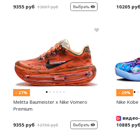
9355 руб
10205 ру
Выбрать
13607 руб
- 27%
- 29%
Melitta Baumeister x Nike Vomero
Nike Kobe 
Premium
видео-
9355 руб
10885 ру
Выбрать
12756 руб