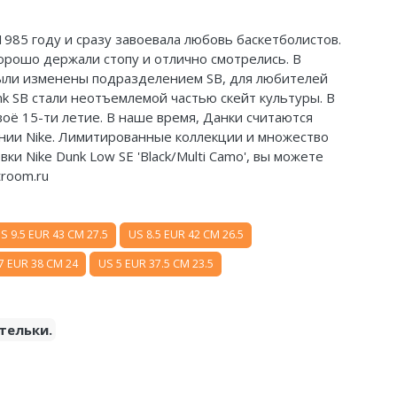
 1985 году и сразу завоевала любовь баскетболистов.
хорошо держали стопу и отлично смотрелись. В
 были изменены подразделением SB, для любителей
nk SB стали неотъемлемой частью скейт культуры. В
воё 15-ти летие. В наше время, Данки считаются
нии Nike. Лимитированные коллекции и множество
ки Nike Dunk Low SE 'Black/Multi Camo', вы можете
troom.ru
S 9.5 EUR 43 CM 27.5
US 8.5 EUR 42 CM 26.5
7 EUR 38 CM 24
US 5 EUR 37.5 CM 23.5
тельки.