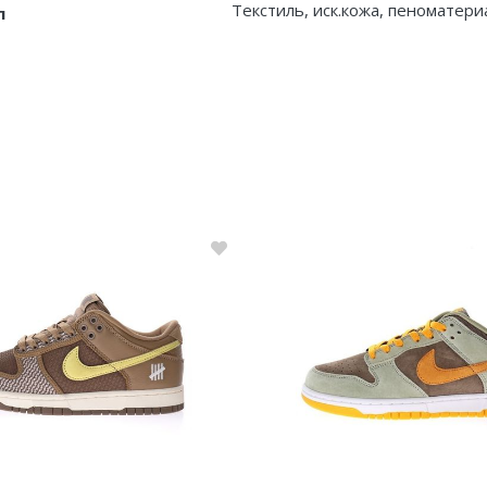
Текстиль, иск.кожа, пеноматери
л