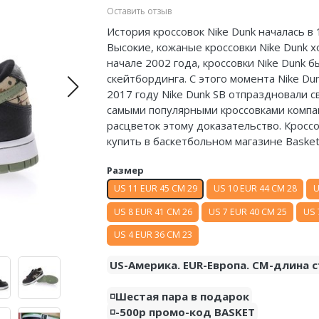
Оставить отзыв
История кроссовок Nike Dunk началась в
Высокие, кожаные кроссовки Nike Dunk 
начале 2002 года, кроссовки Nike Dunk
скейтбординга. С этого момента Nike Du
2017 году Nike Dunk SB отпраздновали с
самыми популярными кроссовками компа
расцветок этому доказательство. Кроссов
купить в баскетбольном магазине Baske
Размер
US 11 EUR 45 CM 29
US 10 EUR 44 CM 28
U
US 8 EUR 41 CM 26
US 7 EUR 40 CM 25
US 
US 4 EUR 36 CM 23
US-Америка. EUR-Европа. CM-длина с
◽️Шестая пара в подарок
◽️-500р промо-код BASKET