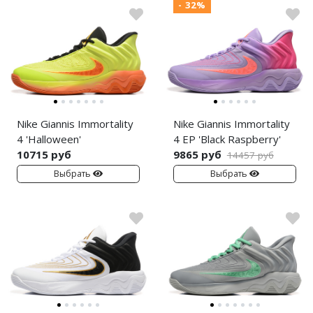
- 32%
Air Jordan 5
Air Jordan 6
Air Jordan 7
Air Jordan 10
Nike Giannis Immortality
Nike Giannis Immortality
Air Jordan 11
4 'Halloween'
4 EP 'Black Raspberry'
10715 руб
9865 руб
14457 руб
Air Jordan 12
Выбрать
Выбрать
Air Jordan 13
Air Jordan 14
Air Jordan 15
Air Jordan 23