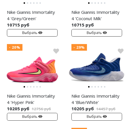
Jordan Zion
adidas Campus
Nike Giannis Immortality
Nike Giannis Immortality
Jordan Tatum
adidas Samba
4 'Grey/Green'
4 'Coconut Milk'
10715 руб
10715 руб
Air Jordan 312
adidas Gazelle
Выбрать
Выбрать
Air Jordan 40
adidas Handball
- 20%
- 29%
Air Jordan 39
adidas Adistar
Air Jordan 38
adidas adiFOM
Air Jordan 37
adidas Adizero
Air Jordan 36
adidas Harden
Nike Giannis Immortality
Nike Giannis Immortality
Air Jordan 1
adidas Dame
4 'Hyper Pink'
4 'Blue/White'
10205 руб
10205 руб
12756 руб
14457 руб
Air Jordan 3
adidas AE
Выбрать
Выбрать
Air Jordan 4
Adidas Yeezy Boost 350 V2