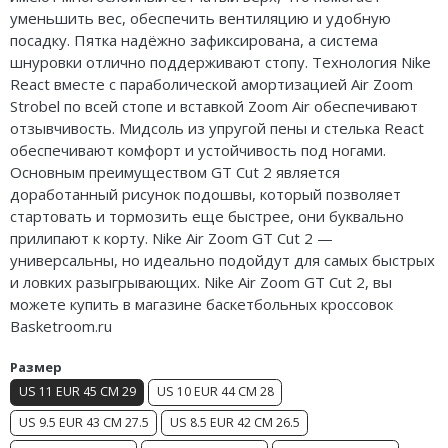
уменьшить вес, обеспечить вентиляцию и удобную
Air Jordan 5
посадку. Пятка надёжно зафиксирована, а система
шнуровки отлично поддерживают стопу. Технология Nike
Air Jordan 6
React вместе с параболической амортизацией Air Zoom
Air Jordan 7
Strobel по всей стопе и вставкой Zoom Air обеспечивают
отзывчивость.
Мидсоль
из упругой пены и стелька React
Air Jordan 10
обеспечивают комфорт и устойчивость под ногами.
Основным преимуществом GT Cut 2 является
Air Jordan 11
доработанный рисунок подошвы, который позволяет
стартовать и тормозить еще быстрее, они буквально
Air Jordan 12
прилипают к корту. Nike Air Zoom GT Cut 2 —
универсальны, но идеально подойдут для самых быстрых
Air Jordan 13
и ловких разыгрывающих. Nike Air Zoom GT Cut 2, вы
можете купить в магазине баскетбольных кроссовок
Air Jordan 14
Basketroom.ru
Air Jordan 15
Размер
US 11 EUR 45 CM 29
US 10 EUR 44 CM 28
Air Jordan 23
US 9.5 EUR 43 CM 27.5
US 8.5 EUR 42 CM 26.5