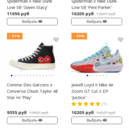
Spiderman x Nike Dunk
Spiderman x Nike Dunk
Low SB 'Gwen Stacy'
Low SB 'Peni Parker'
11056 руб
10205 руб
13607 руб
Выбрать
Выбрать
- 31%
- 30%
Comme Des Garcons x
Jewell Loyd X Nike Air
Converse Chuck Taylor All
Zoom GT Cut 3 EP
Star Hi 'Play'
'Justice'
(1)
9355 руб
10205 руб
13607 руб
14627 руб
Выбрать
Выбрать