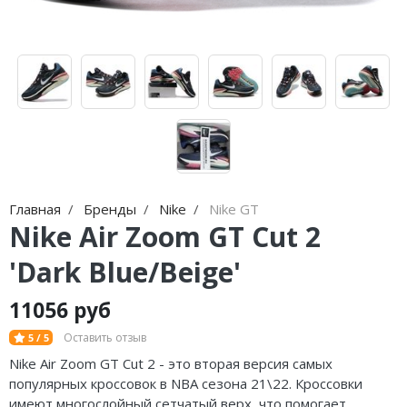
Jordan Zion
adidas Campus
Jordan Tatum
adidas Samba
Air Jordan 312
adidas Gazelle
Air Jordan 40
adidas Handball
Air Jordan 39
adidas Adistar
Air Jordan 38
adidas adiFOM
Главная
Бренды
Nike
Nike GT
Nike Air Zoom GT Cut 2
Air Jordan 37
adidas Adizero
'Dark Blue/Beige'
Air Jordan 36
adidas Harden
11056 руб
Air Jordan 1
adidas Dame
Оставить отзыв
5 / 5
Air Jordan 3
adidas AE
Nike Air Zoom GT Cut 2 - это вторая версия самых
популярных кроссовок в NBA сезона 21\22. Кроссовки
Air Jordan 4
Adidas Yeezy Boost 350 V2
имеют многослойный сетчатый верх, что помогает