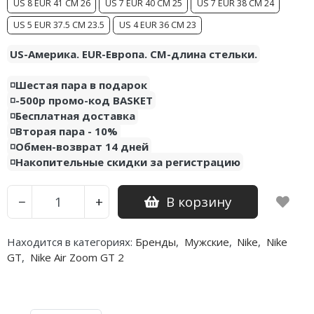
US 8 EUR 41 CM 26
US 7 EUR 40 CM 25
US 7 EUR 38 CM 24
US 5 EUR 37.5 CM 23.5
US 4 EUR 36 CM 23
US-Америка. EUR-Европа. CM-длина стельки.
◽️Шестая пара в подарок
◽️-500р промо-код BASKET
◽️Бесплатная доставка
◽️Вторая пара - 10%
◽️Обмен-возврат 14 дней
◽️Накопительные скидки за регистрацию
В корзину
−
+
Находится в категориях:
Бренды
,
Мужские
,
Nike
,
Nike
GT
,
Nike Air Zoom GT 2