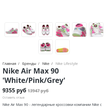
Jordan Zion
adidas Campus
Jordan Tatum
adidas Samba
Air Jordan 312
adidas Gazelle
Air Jordan 40
adidas Handball
Air Jordan 39
adidas Adistar
Air Jordan 38
adidas adiFOM
Air Jordan 37
adidas Adizero
Главная
Бренды
Nike
Nike Lifestyle
Nike Air Max 90
Air Jordan 36
adidas Harden
'White/Pink/Grey'
Air Jordan 1
adidas Dame
9355 руб
13947 руб
Air Jordan 3
adidas AE
Оставить отзыв
Air Jordan 4
Adidas Yeezy Boost 350 V2
Nike Air Max 90 - легендарные кроссовки компании Nike с