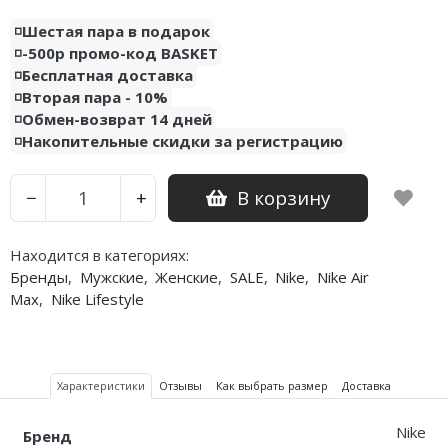
◽️Шестая пара в подарок
◽️-500р промо-код BASKET
◽️Бесплатная доставка
◽️Вторая пара - 10%
◽️Обмен-возврат 14 дней
◽️Накопительные скидки за регистрацию
В корзину
−
+
Находится в категориях:
Бренды
,
Мужские
,
Женские
,
SALE
,
Nike
,
Nike Air
Max
,
Nike Lifestyle
Характеристики
Отзывы
Как выбрать размер
Доставка
Nike
Бренд