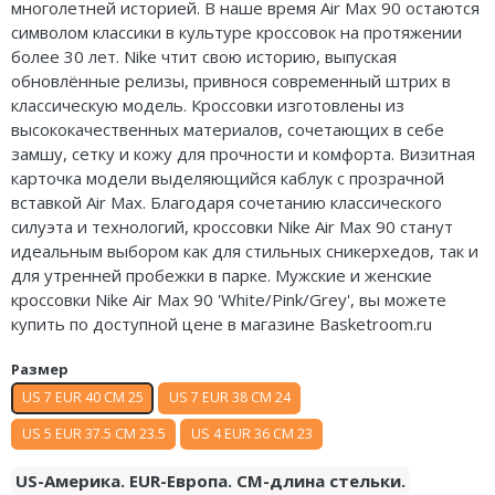
многолетней историей. В наше время Air Max 90 остаются
Air Jordan 5
символом классики в культуре кроссовок на протяжении
более 30 лет. Nike чтит свою историю, выпуская
Air Jordan 6
обновлённые релизы, привнося современный штрих в
классическую модель. Кроссовки изготовлены из
Air Jordan 7
высококачественных материалов, сочетающих в себе
замшу, сетку и кожу для прочности и комфорта. Визитная
Air Jordan 10
карточка модели выделяющийся каблук с прозрачной
вставкой Air Max. Благодаря сочетанию классического
Air Jordan 11
силуэта и технологий, кроссовки Nike Air Max 90 станут
идеальным выбором как для стильных сникерхедов, так и
Air Jordan 12
для утренней пробежки в парке. Мужские и женские
кроссовки Nike Air Max 90 'White/Pink/Grey', вы можете
Air Jordan 13
купить по доступной цене в магазине Basketroom.ru
Air Jordan 14
Размер
Air Jordan 15
US 7 EUR 40 CM 25
US 7 EUR 38 CM 24
US 5 EUR 37.5 CM 23.5
US 4 EUR 36 CM 23
Air Jordan 23
US-Америка. EUR-Европа. CM-длина стельки.