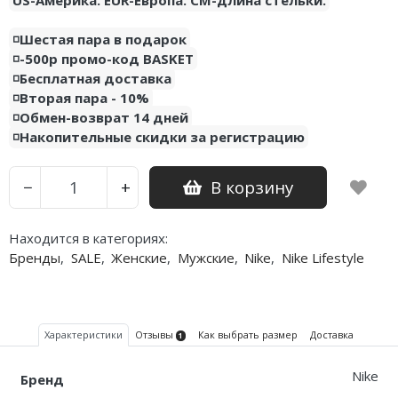
Air Jordan 5
◽️Шестая пара в подарок
Air Jordan 6
◽️-500р промо-код BASKET
◽️Бесплатная доставка
Air Jordan 7
◽️Вторая пара - 10%
◽️Обмен-возврат 14 дней
Air Jordan 10
◽️Накопительные скидки за регистрацию
Air Jordan 11
В корзину
−
+
Air Jordan 12
Находится в категориях:
Air Jordan 13
Бренды
,
SALE
,
Женские
,
Мужские
,
Nike
,
Nike Lifestyle
Air Jordan 14
Air Jordan 15
Характеристики
Отзывы
Как выбрать размер
Доставка
1
Air Jordan 23
Nike
Бренд