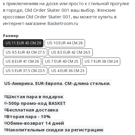
к приключениям на доске или просто к стильной прогулке
Air Jordan 5
Nike Air Deldon
в городе, Old Order Skater 001 ваш выбор. Женские
кроссовки Old Order Skater 001, вы можете купить в
Air Jordan 6
Nike Sabrina
интернет-магазине Basketroom.ru
Air Jordan 7
Nike A’ja
Размер
US 11 EUR 45 CM 29
US 10 EUR 44 CM 28
Air Jordan 10
Nike ST
US 9.5 EUR 43 CM 27.5
US 8.5 EUR 42 CM 26.5
Air Jordan 11
Nike GT
US 8 EUR 41 CM 26
US 7 EUR 40 CM 25
US 7 EUR 38 CM 24
Air Jordan 12
Nike Ja
US 5 EUR 37.5 CM 23.5
US 4 EUR 36 CM 23
Air Jordan 13
Nike Book
US-Америка. EUR-Европа. CM-длина стельки.
Air Jordan 14
Nike LeBron
◽️Шестая пара в подарок
◽️-500р промо-код BASKET
Air Jordan 15
Nike Kyrie
◽️Бесплатная доставка
◽️Вторая пара - 10%
Air Jordan 23
Nike Freak
◽️Обмен-возврат 14 дней
◽️Накопительные скидки за регистрацию
Nike KD