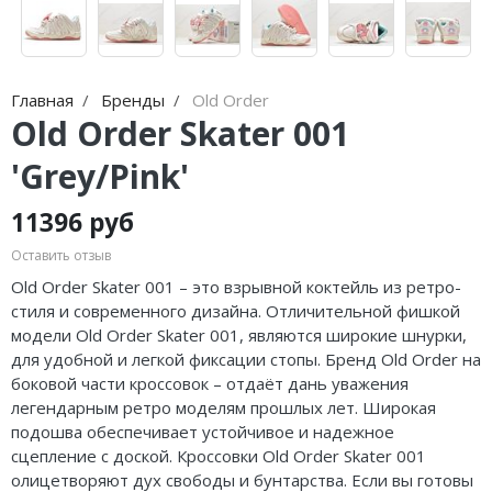
Jordan Zion
Nike Air Max
adidas Campus
Jordan Tatum
Nike Dunk
adidas Samba
Air Jordan 312
Nike Shox
adidas Gazelle
Главная
Бренды
Old Order
Old Order Skater 001
Air Jordan 40
Nike Blazer
adidas Handball
'Grey/Pink'
Air Jordan 39
Nike P-6000
adidas Adistar
11396 руб
Air Jordan 38
Nike Initiator
adidas adiFOM
Оставить отзыв
Air Jordan 37
Nike Pegasus
adidas Adizero
Old Order Skater 001 – это взрывной коктейль из ретро-
стиля и современного дизайна. Отличительной фишкой
Air Jordan 36
Nike Precision
adidas Harden
модели Old Order Skater 001, являются широкие шнурки,
для удобной и легкой фиксации стопы. Бренд Old Order на
Air Jordan 1
Nike Hyperdunk
adidas Dame
боковой части кроссовок – отдаёт дань уважения
легендарным ретро моделям прошлых лет. Широкая
Air Jordan 3
Nike Hyperset
adidas AE
подошва обеспечивает устойчивое и надежное
сцепление с доской. Кроссовки Old Order Skater 001
Air Jordan 4
Nike Cosmic Unity
Adidas Yeezy Boost 350 V2
олицетворяют дух свободы и бунтарства. Если вы готовы