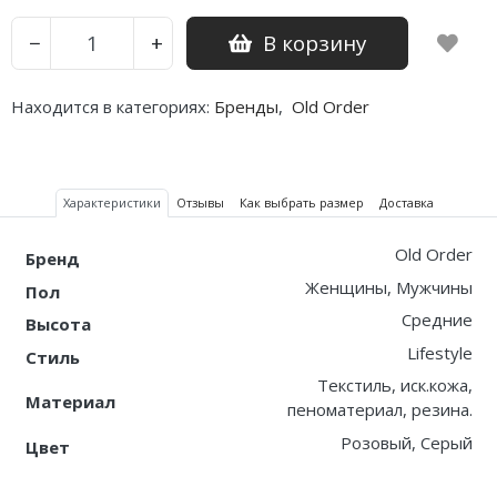
В корзину
−
+
Nike PG
Nike Kobe
Находится в категориях:
Бренды
,
Old Order
Nike Uptempo
Nike Foamposite
Характеристики
Отзывы
Как выбрать размер
Доставка
Old Order
Бренд
Женщины, Мужчины
Пол
Средние
Высота
Lifestyle
Стиль
Текстиль, иск.кожа,
Материал
пеноматериал, резина.
Розовый, Серый
Цвет