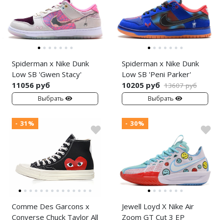
Spiderman x Nike Dunk
Spiderman x Nike Dunk
Low SB 'Gwen Stacy'
Low SB 'Peni Parker'
11056 руб
10205 руб
13607 руб
Выбрать
Выбрать
- 31%
- 30%
Comme Des Garcons x
Jewell Loyd X Nike Air
Converse Chuck Taylor All
Zoom GT Cut 3 EP