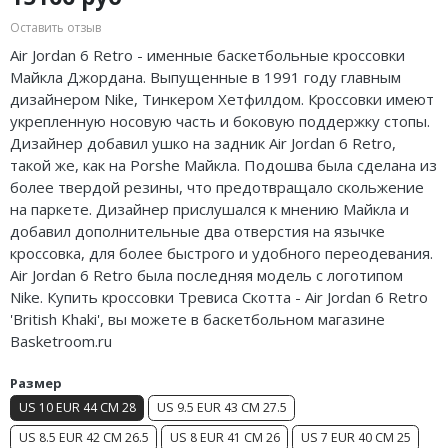
Air Jordan 5
Nike Air Deldon
Оставить отзыв
Air Jordan 6 Retro - именные баскетбольные кроссовки
Air Jordan 6
Nike Sabrina
Майкла Джордана. Выпущенные в 1991 году главным
дизайнером Nike,
Тинкером
Хетфилдом
. Кроссовки имеют
Air Jordan 7
Nike A’ja
укрепленную носовую часть и боковую поддержку стопы.
Дизайнер добавил ушко на задник Air Jordan 6 Retro,
Air Jordan 10
Nike ST
такой же, как на Porshe Майкла. Подошва была сделана из
более твердой резины, что предотвращало скольжение
Air Jordan 11
Nike GT
на паркете. Дизайнер прислушался к мнению Майкла и
добавил дополнительные два отверстия на язычке
Air Jordan 12
Nike Ja
кроссовка, для более быстрого и удобного переодевания.
Air Jordan 13
Nike Book
Air Jordan 6 Retro была последняя модель с логотипом
Nike. Купить кроссовки Тревиса Скотта - Air Jordan 6 Retro
Air Jordan 14
Nike LeBron
'British Khaki', вы можете в баскетбольном магазине
Basketroom.ru
Air Jordan 15
Nike Kyrie
Размер
Air Jordan 23
Nike Freak
US 10 EUR 44 CM 28
US 9.5 EUR 43 CM 27.5
US 8.5 EUR 42 CM 26.5
US 8 EUR 41 CM 26
US 7 EUR 40 CM 25
Nike KD