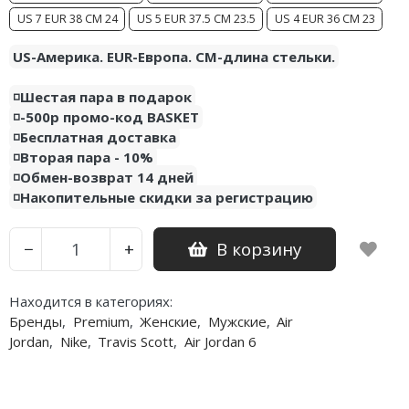
US 7 EUR 38 CM 24
US 5 EUR 37.5 CM 23.5
US 4 EUR 36 CM 23
Nike PG
US-Америка. EUR-Европа. CM-длина стельки.
Nike Kobe
◽️Шестая пара в подарок
Nike Uptempo
◽️-500р промо-код BASKET
◽️Бесплатная доставка
Nike Foamposite
◽️Вторая пара - 10%
◽️Обмен-возврат 14 дней
◽️Накопительные скидки за регистрацию
В корзину
−
+
Находится в категориях:
Бренды
,
Premium
,
Женские
,
Мужские
,
Air
Jordan
,
Nike
,
Travis Scott
,
Air Jordan 6