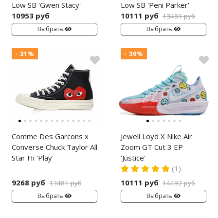
Low SB 'Gwen Stacy'
Low SB 'Peni Parker'
10953 руб
10111 руб
13481 руб
Выбрать
Выбрать
- 31%
- 30%
Comme Des Garcons x
Jewell Loyd X Nike Air
Converse Chuck Taylor All
Zoom GT Cut 3 EP
Star Hi 'Play'
'Justice'
(1)
9268 руб
10111 руб
13481 руб
14492 руб
Выбрать
Выбрать