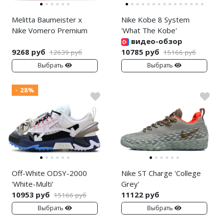
Melitta Baumeister x
Nike Kobe 8 System
Nike Vomero Premium
'What The Kobe'
видео-обзор
9268 руб
10785 руб
12639 руб
15166 руб
Выбрать
Выбрать
- 28%
Off-White ODSY-2000
Nike ST Charge 'College
'White-Multi'
Grey'
10953 руб
11122 руб
15166 руб
Выбрать
Выбрать