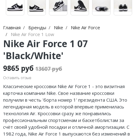
Jordan Zion
Nike Air Max
adidas Campus
On Running
Jordan Tatum
Nike Dunk
adidas Samba
MMY
Air Jordan 312
Nike Shox
adidas Gazelle
ASICS
Главная
Бренды
Nike
Nike Air Force
Nike Air Force 1 Low
Air Jordan 40
Nike Blazer
adidas Handball
HOKA
Nike Air Force 1 07
'Black/White'
Air Jordan 39
Nike P-6000
adidas Adistar
A Bathing Ape
Air Jordan 38
Nike Initiator
adidas adiFOM
Travis Scott
9865 руб
13607 руб
Оставить отзыв
Air Jordan 37
Nike Pegasus
adidas Adizero
Converse
Классические кроссовки Nike Air Force 1 - это визитная
Air Jordan 36
Nike Precision
adidas Harden
Old Order
карточка компании Nike. Свое название кроссовки
получили в честь 'борта номер 1' президента США. Это
Air Jordan 1
Nike Hyperdunk
adidas Dame
LACOSTE
легендарная модель в которой впервые применилась
технология Air. Кроссовки сразу же понравились
Air Jordan 3
Nike Hyperset
adidas AE
The North Face
профессиональным спортсменам и баскетболистам за
счёт своей удобной посадки и отличной амортизации. С
Air Jordan 4
Nike Cosmic Unity
Adidas Yeezy Boost 350 V2
1982 года, Nike Air Force 1 выпускаются без изменений в