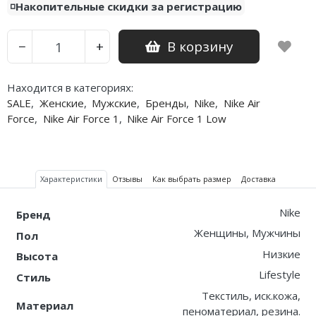
◽️Накопительные скидки за регистрацию
Nike PG
В корзину
−
+
Nike Kobe
Nike Uptempo
Находится в категориях:
SALE
,
Женские
,
Мужские
,
Бренды
,
Nike
,
Nike Air
Nike Foamposite
Force
,
Nike Air Force 1
,
Nike Air Force 1 Low
Характеристики
Отзывы
Как выбрать размер
Доставка
Nike
Бренд
Женщины, Мужчины
Пол
Низкие
Высота
Lifestyle
Стиль
Текстиль, иск.кожа,
Материал
пеноматериал, резина.