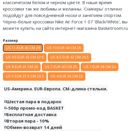
классическом белом и черном цвете. В наше время
Air Jordan 5
Nike Air Deldon
кроссовки так же любимы и желанны. 'Сникеры' отлично
подойдут для повседневной носки и занятием спортом.
Air Jordan 6
Nike Sabrina
Чёрно-белые кроссовки Nike Air Force 1 07 'Black/White', вы
можете купить на сайте интернет-магазина Basketroom.ru
Air Jordan 7
Nike A’ja
Размер
Air Jordan 10
Nike ST
US 11 EUR 45 CM 29
US 10 EUR 44 CM 28
Air Jordan 11
Nike GT
US 9.5 EUR 43 CM 27.5
US 8.5 EUR 42 CM 26.5
US 8 EUR 41 CM 26
US 7 EUR 40 CM 25
US 7 EUR 38 CM 24
Air Jordan 12
Nike Ja
US 5 EUR 37.5 CM 23.5
US 4 EUR 36 CM 23
Air Jordan 13
Nike Book
US-Америка. EUR-Европа. CM-длина стельки.
Air Jordan 14
Nike LeBron
◽️Шестая пара в подарок
Air Jordan 15
Nike Kyrie
◽️-500р промо-код BASKET
◽️Бесплатная доставка
Air Jordan 23
Nike Freak
◽️Вторая пара - 10%
◽️Обмен-возврат 14 дней
Nike KD