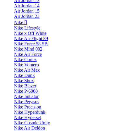
Air Jordan 13
Air Jordan 14
Air Jordan 15
Air Jordan 23
Nike
Nike Lifestyle
Nike x Off White
Nike Air Flight 89
Nike Force 58 SB
Nike Mind 002
Nike Air Force
Nike Cortez
Nike Vomero
Nike Air Max
Nike Dunk
Nike Shox
Nike Blazer
Nike P-6000
Nike Initiator
Nike Pegasus
Nike Precision
Nike Hyperdunk
Nike Hyperset
Nike Cosmic Unity
Nike Air Deldon