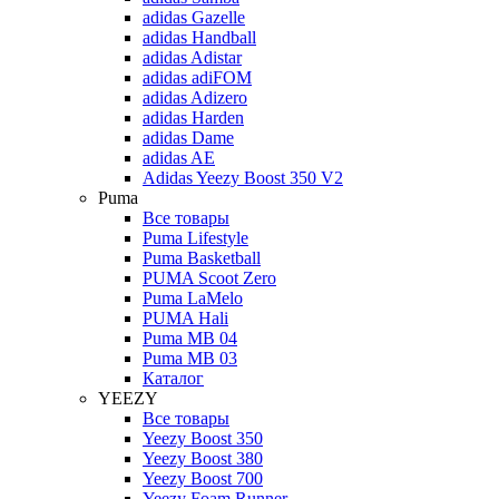
adidas Gazelle
adidas Handball
adidas Adistar
adidas adiFOM
adidas Adizero
adidas Harden
adidas Dame
adidas AE
Adidas Yeezy Boost 350 V2
Puma
Все товары
Puma Lifestyle
Puma Basketball
PUMA Scoot Zero
Puma LaMelo
PUMA Hali
Puma MB 04
Puma MB 03
Каталог
YEEZY
Все товары
Yeezy Boost 350
Yeezy Boost 380
Yeezy Boost 700
Yeezy Foam Runner