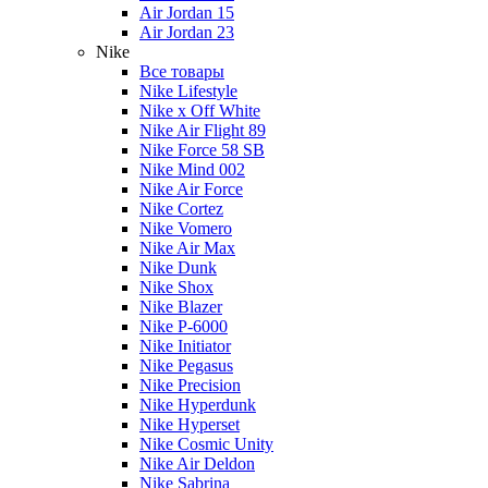
Air Jordan 15
Air Jordan 23
Nike
Все товары
Nike Lifestyle
Nike x Off White
Nike Air Flight 89
Nike Force 58 SB
Nike Mind 002
Nike Air Force
Nike Cortez
Nike Vomero
Nike Air Max
Nike Dunk
Nike Shox
Nike Blazer
Nike P-6000
Nike Initiator
Nike Pegasus
Nike Precision
Nike Hyperdunk
Nike Hyperset
Nike Cosmic Unity
Nike Air Deldon
Nike Sabrina