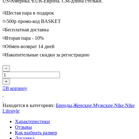
US-Америка. EUR-Европа. CM-длина стельки.
◽️Шестая пара в подарок
◽️-500р промо-код BASKET
◽️Бесплатная доставка
◽️Вторая пара - 10%
◽️Обмен-возврат 14 дней
◽️Накопительные скидки за регистрацию
−
+
В корзину
Находится в категориях:
Бренды
,
Женские
,
Мужские
,
Nike
,
Nike
Lifestyle
Характеристики
Отзывы
Как выбрать размер
Доставка