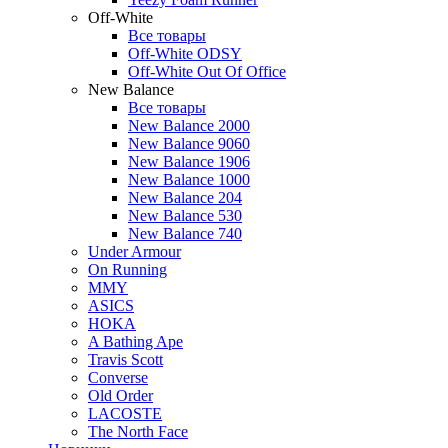
Off-White
Все товары
Off-White ODSY
Off-White Out Of Office
New Balance
Все товары
New Balance 2000
New Balance 9060
New Balance 1906
New Balance 1000
New Balance 204
New Balance 530
New Balance 740
Under Armour
On Running
MMY
ASICS
HOKA
A Bathing Ape
Travis Scott
Converse
Old Order
LACOSTE
The North Face