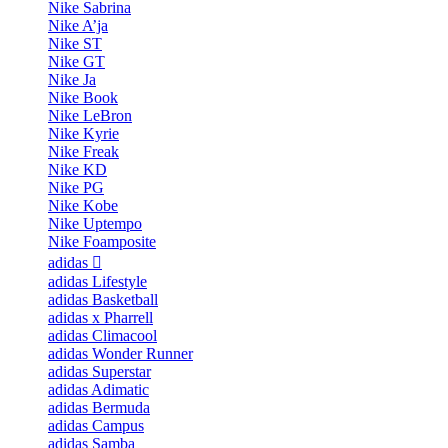
Nike Sabrina
Nike A’ja
Nike ST
Nike GT
Nike Ja
Nike Book
Nike LeBron
Nike Kyrie
Nike Freak
Nike KD
Nike PG
Nike Kobe
Nike Uptempo
Nike Foamposite
adidas
adidas Lifestyle
adidas Basketball
adidas x Pharrell
adidas Climacool
adidas Wonder Runner
adidas Superstar
adidas Adimatic
adidas Bermuda
adidas Campus
adidas Samba