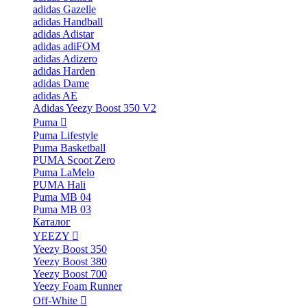
adidas Gazelle
adidas Handball
adidas Adistar
adidas adiFOM
adidas Adizero
adidas Harden
adidas Dame
adidas AE
Adidas Yeezy Boost 350 V2
Puma
Puma Lifestyle
Puma Basketball
PUMA Scoot Zero
Puma LaMelo
PUMA Hali
Puma MB 04
Puma MB 03
Каталог
YEEZY
Yeezy Boost 350
Yeezy Boost 380
Yeezy Boost 700
Yeezy Foam Runner
Off-White