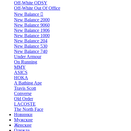
Off-White ODSY
Off-White Out Of Office
New Balance
New Balance 2000
New Balance 9060
New Balance 1906
New Balance 1000
New Balance 204
New Balance 530
New Balance 740
Under Armour
On Running
MMY
ASICS
HOKA
A Bathing Ape
Travis Scott
Converse
Old Order
LACOSTE
The North Face
Новинки
Мужские
Женские
Одежда