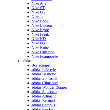
Nike A’ja
Nike ST
Nike GT
Nike Ja
Nike Book
Nike LeBron
Nike Kyrie
Nike Freak
Nike KD
Nike PG
Nike Kobe
Nike Uptempo
Nike Foamposite
adidas
Все товары
adidas Lifestyle
adidas Basketball
adidas x Pharrell
adidas Climacool
adidas Wonder Runner
adidas Superstar
adidas Adimatic
adidas Bermuda
adidas Campus
adidas Samba