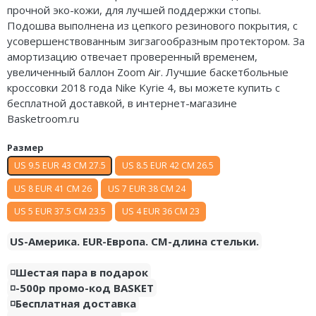
прочной эко-кожи, для лучшей поддержки стопы.
Air Jordan 5
Подошва выполнена из цепкого резинового покрытия, с
усовершенствованным зигзагообразным протектором. За
Air Jordan 6
амортизацию отвечает проверенный временем,
увеличенный баллон Zoom Air. Лучшие баскетбольные
Air Jordan 7
кроссовки 2018 года Nike Kyrie 4, вы можете купить с
бесплатной доставкой, в интернет-магазине
Air Jordan 10
Basketroom.ru
Air Jordan 11
Размер
Air Jordan 12
US 9.5 EUR 43 CM 27.5
US 8.5 EUR 42 CM 26.5
US 8 EUR 41 CM 26
US 7 EUR 38 CM 24
Air Jordan 13
US 5 EUR 37.5 CM 23.5
US 4 EUR 36 CM 23
Air Jordan 14
US-Америка. EUR-Европа. CM-длина стельки.
Air Jordan 15
◽️Шестая пара в подарок
Air Jordan 23
◽️-500р промо-код BASKET
◽️Бесплатная доставка