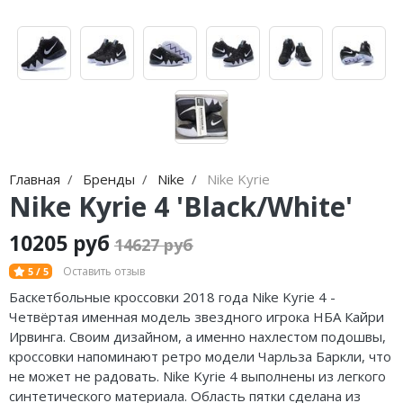
Jordan Zion
adidas Campus
Jordan Tatum
adidas Samba
Air Jordan 312
adidas Gazelle
Air Jordan 40
adidas Handball
Air Jordan 39
adidas Adistar
Главная
Бренды
Nike
Nike Kyrie
Air Jordan 38
adidas adiFOM
Nike Kyrie 4 'Black/White'
Air Jordan 37
adidas Adizero
10205 руб
14627 руб
Air Jordan 36
adidas Harden
Оставить отзыв
5 / 5
Баскетбольные кроссовки 2018 года Nike Kyrie 4 -
Air Jordan 1
adidas Dame
Четвёртая именная модель звездного игрока НБА Кайри
Ирвинга. Своим дизайном, а именно нахлестом подошвы,
Air Jordan 3
adidas AE
кроссовки напоминают ретро модели Чарльза Баркли, что
не может не радовать. Nike Kyrie 4 выполнены из легкого
Air Jordan 4
Adidas Yeezy Boost 350 V2
синтетического материала. Область пятки сделана из