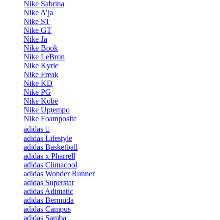
Nike Sabrina
Nike A’ja
Nike ST
Nike GT
Nike Ja
Nike Book
Nike LeBron
Nike Kyrie
Nike Freak
Nike KD
Nike PG
Nike Kobe
Nike Uptempo
Nike Foamposite
adidas
adidas Lifestyle
adidas Basketball
adidas x Pharrell
adidas Climacool
adidas Wonder Runner
adidas Superstar
adidas Adimatic
adidas Bermuda
adidas Campus
adidas Samba