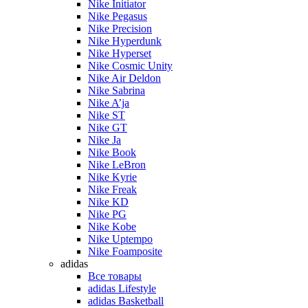
Nike Initiator
Nike Pegasus
Nike Precision
Nike Hyperdunk
Nike Hyperset
Nike Cosmic Unity
Nike Air Deldon
Nike Sabrina
Nike A’ja
Nike ST
Nike GT
Nike Ja
Nike Book
Nike LeBron
Nike Kyrie
Nike Freak
Nike KD
Nike PG
Nike Kobe
Nike Uptempo
Nike Foamposite
adidas
Все товары
adidas Lifestyle
adidas Basketball