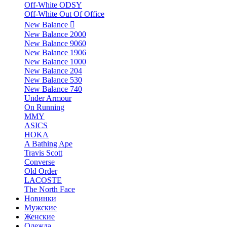
Off-White ODSY
Off-White Out Of Office
New Balance
New Balance 2000
New Balance 9060
New Balance 1906
New Balance 1000
New Balance 204
New Balance 530
New Balance 740
Under Armour
On Running
MMY
ASICS
HOKA
A Bathing Ape
Travis Scott
Converse
Old Order
LACOSTE
The North Face
Новинки
Мужские
Женские
Одежда