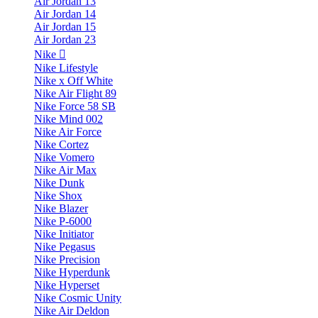
Air Jordan 13
Air Jordan 14
Air Jordan 15
Air Jordan 23
Nike
Nike Lifestyle
Nike x Off White
Nike Air Flight 89
Nike Force 58 SB
Nike Mind 002
Nike Air Force
Nike Cortez
Nike Vomero
Nike Air Max
Nike Dunk
Nike Shox
Nike Blazer
Nike P-6000
Nike Initiator
Nike Pegasus
Nike Precision
Nike Hyperdunk
Nike Hyperset
Nike Cosmic Unity
Nike Air Deldon