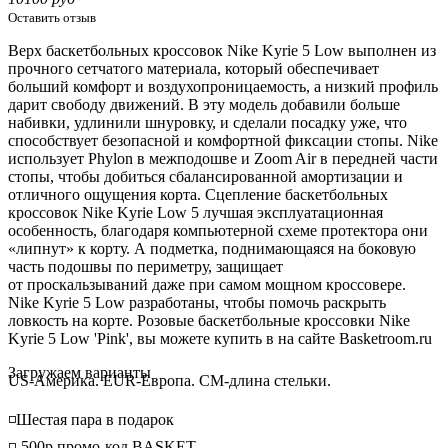
Оставить отзыв
Верх баскетбольных кроссовок Nike Kyrie 5 Low выполнен из
прочного сетчатого материала, который обеспечивает
больший комфорт и воздухопроницаемость, а низкий профиль
дарит свободу движений. В эту модель добавили больше
набивки, удлинили шнуровку, и сделали посадку уже, что
способствует безопасной и комфортной фиксации стопы. Nike
использует Phylon в
межподошве
и Zoom Air в передней части
стопы, чтобы добиться сбалансированной амортизации и
отличного ощущения корта. Сцепление баскетбольных
кроссовок Nike Kyrie Low 5 лучшая эксплуатационная
особенность, благодаря компьютерной схеме протектора они
«липнут» к корту. А подметка, поднимающаяся на боковую
часть подошвы по периметру, защищает
от
проскальзываний
даже при самом мощном кроссовере.
Nike Kyrie 5 Low разработаны, чтобы помочь раскрыть
ловкость на корте. Розовые баскетбольные кроссовки Nike
Kyrie 5 Low 'Pink', вы можете купить в на сайте Basketroom.ru
Loading...
Загружаем варианты
US-Америка. EUR-Европа. CM-длина стельки.
◽️Шестая пара в подарок
◽️-500р промо-код BASKET