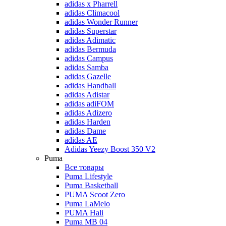
adidas x Pharrell
adidas Climacool
adidas Wonder Runner
adidas Superstar
adidas Adimatic
adidas Bermuda
adidas Campus
adidas Samba
adidas Gazelle
adidas Handball
adidas Adistar
adidas adiFOM
adidas Adizero
adidas Harden
adidas Dame
adidas AE
Adidas Yeezy Boost 350 V2
Puma
Все товары
Puma Lifestyle
Puma Basketball
PUMA Scoot Zero
Puma LaMelo
PUMA Hali
Puma MB 04