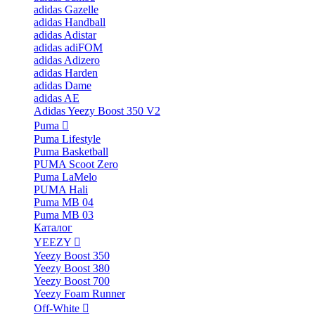
adidas Gazelle
adidas Handball
adidas Adistar
adidas adiFOM
adidas Adizero
adidas Harden
adidas Dame
adidas AE
Adidas Yeezy Boost 350 V2
Puma
Puma Lifestyle
Puma Basketball
PUMA Scoot Zero
Puma LaMelo
PUMA Hali
Puma MB 04
Puma MB 03
Каталог
YEEZY
Yeezy Boost 350
Yeezy Boost 380
Yeezy Boost 700
Yeezy Foam Runner
Off-White