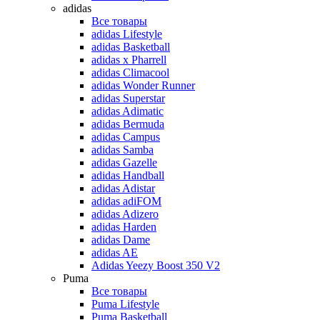
adidas
Все товары
adidas Lifestyle
adidas Basketball
adidas x Pharrell
adidas Climacool
adidas Wonder Runner
adidas Superstar
adidas Adimatic
adidas Bermuda
adidas Campus
adidas Samba
adidas Gazelle
adidas Handball
adidas Adistar
adidas adiFOM
adidas Adizero
adidas Harden
adidas Dame
adidas AE
Adidas Yeezy Boost 350 V2
Puma
Все товары
Puma Lifestyle
Puma Basketball