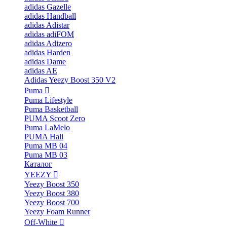
adidas Gazelle
adidas Handball
adidas Adistar
adidas adiFOM
adidas Adizero
adidas Harden
adidas Dame
adidas AE
Adidas Yeezy Boost 350 V2
Puma
Puma Lifestyle
Puma Basketball
PUMA Scoot Zero
Puma LaMelo
PUMA Hali
Puma MB 04
Puma MB 03
Каталог
YEEZY
Yeezy Boost 350
Yeezy Boost 380
Yeezy Boost 700
Yeezy Foam Runner
Off-White