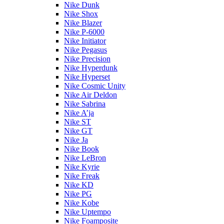
Nike Dunk
Nike Shox
Nike Blazer
Nike P-6000
Nike Initiator
Nike Pegasus
Nike Precision
Nike Hyperdunk
Nike Hyperset
Nike Cosmic Unity
Nike Air Deldon
Nike Sabrina
Nike A’ja
Nike ST
Nike GT
Nike Ja
Nike Book
Nike LeBron
Nike Kyrie
Nike Freak
Nike KD
Nike PG
Nike Kobe
Nike Uptempo
Nike Foamposite