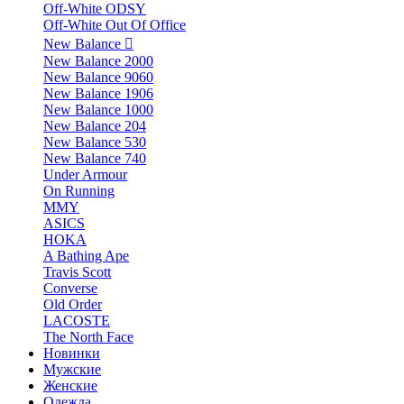
Off-White ODSY
Off-White Out Of Office
New Balance
New Balance 2000
New Balance 9060
New Balance 1906
New Balance 1000
New Balance 204
New Balance 530
New Balance 740
Under Armour
On Running
MMY
ASICS
HOKA
A Bathing Ape
Travis Scott
Converse
Old Order
LACOSTE
The North Face
Новинки
Мужские
Женские
Одежда