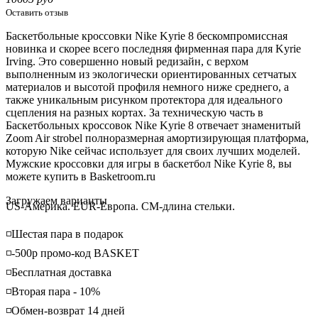
Оставить отзыв
Баскетбольные кроссовки Nike Kyrie 8 бескомпромиссная
новинка и скорее всего последняя фирменная пара для Kyrie
Irving. Это совершенно новый редизайн, с верхом
выполненным из экологически ориентированных сетчатых
материалов и высотой профиля немного ниже среднего, а
также уникальным рисунком протектора для идеального
сцепления на разных кортах. За техническую часть в
Баскетбольных кроссовок Nike Kyrie 8 отвечает знаменитый
Zoom Air strobel полноразмерная амортизирующая платформа,
которую Nike сейчас использует для своих лучших моделей.
Мужские кроссовки для игры в баскетбол Nike Kyrie 8, вы
можете купить в Basketroom.ru
Loading...
Загружаем варианты
US-Америка. EUR-Европа. CM-длина стельки.
◽️Шестая пара в подарок
◽️-500р промо-код BASKET
◽️Бесплатная доставка
◽️Вторая пара - 10%
◽️Обмен-возврат 14 дней