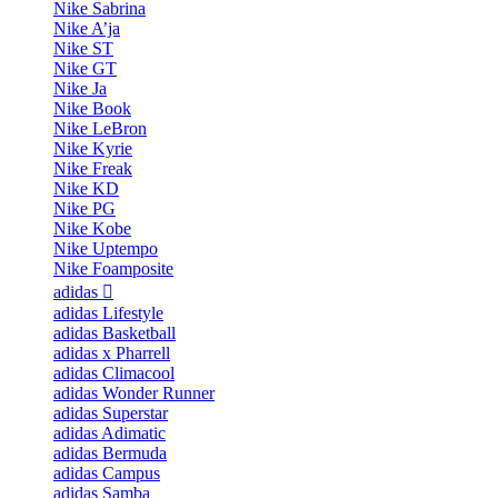
Nike Sabrina
Nike A’ja
Nike ST
Nike GT
Nike Ja
Nike Book
Nike LeBron
Nike Kyrie
Nike Freak
Nike KD
Nike PG
Nike Kobe
Nike Uptempo
Nike Foamposite
adidas
adidas Lifestyle
adidas Basketball
adidas x Pharrell
adidas Climacool
adidas Wonder Runner
adidas Superstar
adidas Adimatic
adidas Bermuda
adidas Campus
adidas Samba