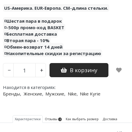
US-Америка. EUR-Европа. CM-длина стельки.
◽️Шестая пара в подарок
◽️-500р промо-код BASKET
◽️Бесплатная доставка
◽️Вторая пара - 10%
◽️Обмен-возврат 14 дней
◽️Накопительные скидки за регистрацию
В корзину
−
+
Находится в категориях:
Бренды
,
Женские
,
Мужские
,
Nike
,
Nike Kyrie
Характеристики
Отзывы
Как выбрать размер
Доставка
2