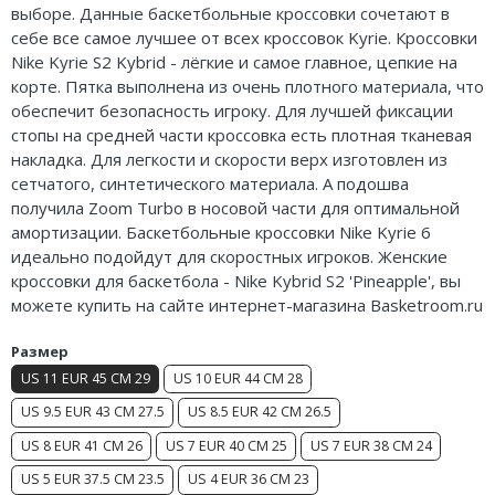
выборе. Данные баскетбольные кроссовки сочетают в
Air Jordan 5
себе все самое лучшее от всех кроссовок Kyrie. Кроссовки
Nike Kyrie S2 Kybrid - лёгкие и самое главное, цепкие на
Air Jordan 6
корте. Пятка выполнена из очень плотного материала, что
обеспечит безопасность игроку. Для лучшей фиксации
Air Jordan 7
стопы на средней части кроссовка есть плотная тканевая
накладка. Для легкости и скорости верх изготовлен из
Air Jordan 10
сетчатого, синтетического материала. А подошва
получила Zoom Turbo в носовой части для оптимальной
Air Jordan 11
амортизации. Баскетбольные кроссовки Nike Kyrie 6
Air Jordan 12
идеально подойдут для скоростных игроков. Женские
кроссовки для баскетбола - Nike Kybrid S2 'Pineapple', вы
Air Jordan 13
можете купить на сайте интернет-магазина Basketroom.ru
Air Jordan 14
Размер
US 11 EUR 45 CM 29
US 10 EUR 44 CM 28
Air Jordan 15
US 9.5 EUR 43 CM 27.5
US 8.5 EUR 42 CM 26.5
Air Jordan 23
US 8 EUR 41 CM 26
US 7 EUR 40 CM 25
US 7 EUR 38 CM 24
US 5 EUR 37.5 CM 23.5
US 4 EUR 36 CM 23