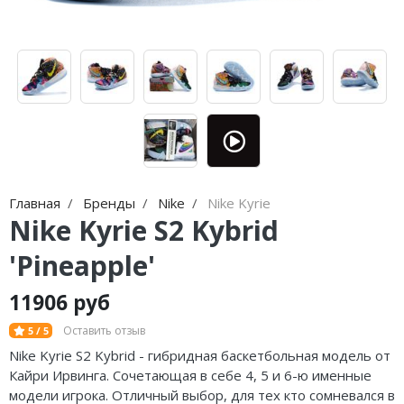
Jordan Zion
adidas Campus
Jordan Tatum
adidas Samba
Air Jordan 312
adidas Gazelle
Air Jordan 40
adidas Handball
Air Jordan 39
adidas Adistar
Air Jordan 38
adidas adiFOM
Главная
Бренды
Nike
Nike Kyrie
Nike Kyrie S2 Kybrid
Air Jordan 37
adidas Adizero
'Pineapple'
Air Jordan 36
adidas Harden
11906 руб
Air Jordan 1
adidas Dame
Оставить отзыв
5 / 5
Air Jordan 3
adidas AE
Nike Kyrie S2 Kybrid - гибридная баскетбольная модель от
Кайри Ирвинга. Сочетающая в себе 4, 5 и 6-ю именные
Air Jordan 4
Adidas Yeezy Boost 350 V2
модели игрока. Отличный выбор, для тех кто сомневался в