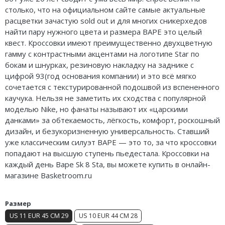
столько, что на официальном сайте самые актуальные
Air Jordan 5
Nike Air Deldon
расцветки зачастую sold out и для многих сникерхедов
Air Jordan 6
Nike Sabrina
найти пару нужного цвета и размера BAPE это целый
квест. Кроссовки имеют преимущественно двухцветную
Air Jordan 7
Nike A’ja
гамму с контрастными акцентами на логотипе Star по
бокам и шнурках, резиновую накладку на заднике с
Air Jordan 10
Nike ST
цифрой 93(год основания компании) и это всё мягко
сочетается с текстурированной подошвой из вспененного
Air Jordan 11
Nike GT
каучука. Нельзя не заметить их сходства с популярной
моделью Nike, но фанаты называют их «царскими
Air Jordan 12
Nike Ja
данками» за обтекаемость, лёгкость, комфорт, роскошный
дизайн, и безукоризненную универсальность. Ставший
Air Jordan 13
Nike Book
уже классическим силуэт BAPE — это то, за что кроссовки
попадают на высшую ступень пьедестала. Кроссовки на
Air Jordan 14
Nike LeBron
каждый день Bape Sk 8 Sta, вы можете купить в онлайн-
магазине Basketroom.ru
Air Jordan 15
Nike Kyrie
Air Jordan 23
Nike Freak
Размер
US 11 EUR 45 CM 29
US 10 EUR 44 CM 28
Nike KD