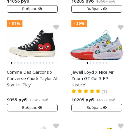
11056 руб
10205 руб
13607 руб
Выбрать
Выбрать
- 31%
- 30%
Comme Des Garcons x
Jewell Loyd X Nike Air
Converse Chuck Taylor All
Zoom GT Cut 3 EP
Star Hi 'Play'
'Justice'
(1)
9355 руб
10205 руб
13607 руб
14627 руб
Выбрать
Выбрать