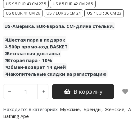
US 9.5 EUR 43 CM 27.5
US 8.5 EUR 42 CM 26.5
Nike PG
US 8 EUR 41 CM 26
US 7 EUR 38 CM 24
US 4 EUR 36 CM 23
Nike Kobe
US-Америка. EUR-Европа. CM-длина стельки.
Nike Uptempo
◽️Шестая пара в подарок
◽️-500р промо-код BASKET
Nike Foamposite
◽️Бесплатная доставка
◽️Вторая пара - 10%
◽️Обмен-возврат 14 дней
◽️Накопительные скидки за регистрацию
В корзину
−
+
Находится в категориях:
Мужские
,
Бренды
,
Женские
,
A
Bathing Ape