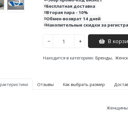
◽️Бесплатная доставка
◽️Вторая пара - 10%
◽️Обмен-возврат 14 дней
◽️Накопительные скидки за регистр
В корз
−
+
Находится в категориях:
Бренды
,
Женск
рактеристики
Отзывы
Как выбрать размер
Доста
Женщины