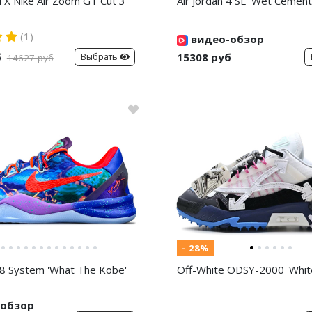
d X Nike Air Zoom GT Cut 3
Air Jordan 4 SE 'Wet Cement
(1)
видео-обзор
б
15308 руб
Выбрать
14627 руб
- 28%
8 System 'What The Kobe'
Off-White ODSY-2000 'White
обзор