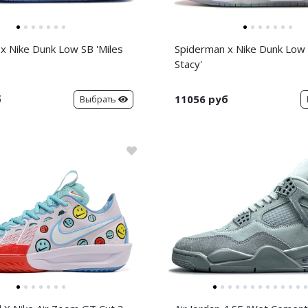
x Nike Dunk Low SB 'Miles
Spiderman x Nike Dunk Low
Stacy'
б
11056 руб
Выбрать