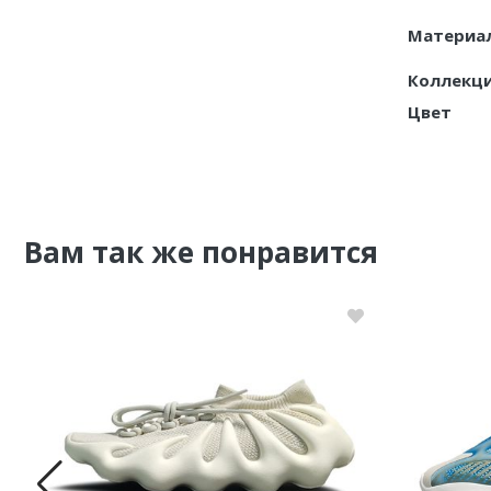
Материа
Nike PG
Коллекц
Nike Kobe
Цвет
Nike Uptempo
Nike Foamposite
Вам так же понравится