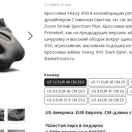
Оставить отзыв
Кроссовки Yeezy 450 в коллаборации р
дизайнером Стивеном Смитом, он так же
Zoom Streak Spectrum Plus. Кроссовки ad
Primeknit, как на предыдущих версиях a
шнуровку и высокий ободок вокруг щико
450, агрессивная, массивная подошва и
Кроссовки adidas Yeezy 450 'Dark Slate'
Basketroom.ru
Размер
US 12 EUR 46 CM 29.5
US 11 EUR 45 CM 29
US 8.5 EUR 42 CM 26.5
US 8 EUR 41 CM 26
U
US 5 EUR 37.5 CM 23.5
US 4 EUR 36 CM 23
US-Америка. EUR-Европа. CM-длина с
◽️Шестая пара в подарок
◽️-500р промо-код BASKET