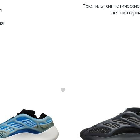
Текстиль, синтетические
л
пеноматериа
ия