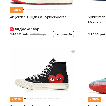
- 26%
Air Jordan 1 High OG 'Spider-Verse'
Spiderman 
Morales'
видео-обзор
14457 руб
11056 ру
Выбрать
19560 руб
- 31%
- 30%