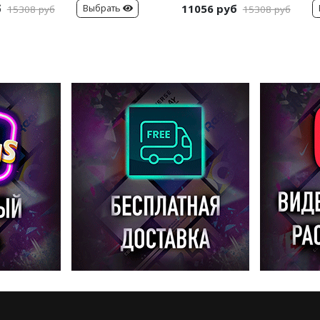
б
11056 руб
Выбрать
15308 руб
15308 руб