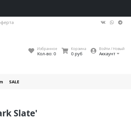
оферта
Избранное
Корзина
Войти / Новый
Кол-во:
0
0 руб
Аккаунт
um
SALE
rk Slate'