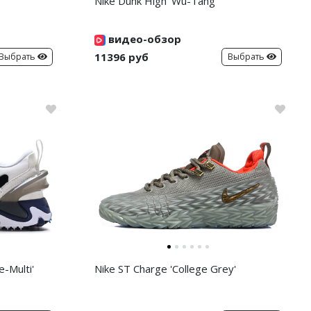
'
Nike Dunk High 'Wu-Tang'
видео-обзор
11396 руб
Выбрать
Выбрать
-Multi'
Nike ST Charge 'College Grey'