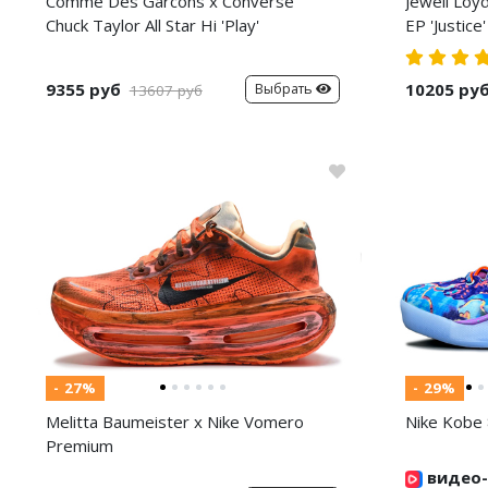
Comme Des Garcons x Converse
Jewell Loy
Chuck Taylor All Star Hi 'Play'
EP 'Justice'
9355 руб
10205 ру
Выбрать
13607 руб
- 27%
- 29%
Melitta Baumeister x Nike Vomero
Nike Kobe 
Premium
видео-