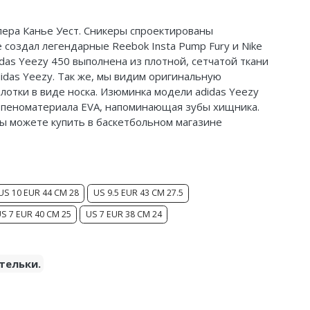
епера
Канье
Уест.
Сникеры
спроектированы
 создал легендарные Reebok Insta Pump Fury и Nike
idas Yeezy 450 выполнена из плотной, сетчатой ткани
didas Yeezy. Так же, мы видим оригинальную
лотки в виде носка. Изюминка модели adidas Yeezy
з пеноматериала EVA, напоминающая зубы хищника.
, вы можете купить в баскетбольном магазине
US 10 EUR 44 CM 28
US 9.5 EUR 43 CM 27.5
S 7 EUR 40 CM 25
US 7 EUR 38 CM 24
тельки.