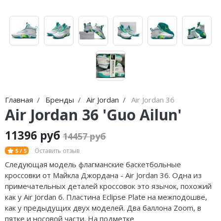
Nike Air Max
adidas Campus
Nike Dunk
adidas Samba
Nike Shox
adidas Gazelle
Nike Blazer
adidas Handball
Nike P-6000
adidas Adistar
Главная
Бренды
Air Jordan
Air Jordan 36
Nike Initiator
adidas adiFOM
Air Jordan 36 'Guo Ailun'
Nike Pegasus
adidas Adizero
11396 руб
14457 руб
Nike Precision
adidas Harden
Оставить отзыв
5 / 5
Следующая модель флагманские баскетбольные
Nike Hyperdunk
adidas Dame
кроссовки от Майкла Джордана - Air Jordan 36. Одна из
примечательных деталей кроссовок это язычок, похожий
Nike Hyperset
adidas AE
как у Air Jordan 6. Пластина Eclipse Plate на межподошве,
как у предыдущих двух моделей. Два баллона Zoom, в
Nike Cosmic Unity
Adidas Yeezy Boost 350 V2
пятке и носовой части. На подметке