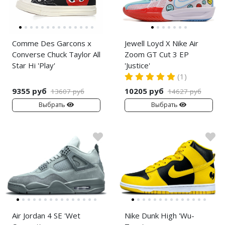
Comme Des Garcons x
Jewell Loyd X Nike Air
Converse Chuck Taylor All
Zoom GT Cut 3 EP
Star Hi 'Play'
'Justice'
(1)
9355 руб
10205 руб
13607 руб
14627 руб
Выбрать
Выбрать
Air Jordan 4 SE 'Wet
Nike Dunk High 'Wu-