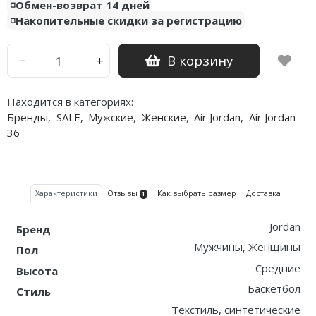
◽️Обмен-возврат 14 дней
◽️Накопительные скидки за регистрацию
Nike PG
Nike Kobe
В корзину
−
+
Nike Uptempo
Находится в категориях:
Nike Foamposite
Бренды
,
SALE
,
Мужские
,
Женские
,
Air Jordan
,
Air Jordan
36
Характеристики
Отзывы
Как выбрать размер
Доставка
1
Jordan
Бренд
Мужчины, Женщины
Пол
Средние
Высота
Баскетбол
Стиль
Текстиль, синтетические