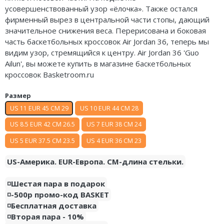
усовершенствованный узор «ёлочка». Также остался
Nike Air Deldon
фирменный вырез в центральной части стопы, дающий
значительное снижения веса. Перерисована и боковая
Nike Sabrina
часть баскетбольных кроссовок Air Jordan 36, теперь мы
Nike A’ja
видим узор, стремящийся к центру. Air Jordan 36 'Guo
Ailun', вы можете купить в магазине баскетбольных
Nike ST
кроссовок Basketroom.ru
Nike GT
Размер
US 11 EUR 45 CM 29
US 10 EUR 44 CM 28
Nike Ja
US 8.5 EUR 42 CM 26.5
US 7 EUR 38 CM 24
Nike Book
US 5 EUR 37.5 CM 23.5
US 4 EUR 36 CM 23
Nike LeBron
US-Америка. EUR-Европа. CM-длина стельки.
Nike Kyrie
◽️Шестая пара в подарок
◽️-500р промо-код BASKET
Nike Freak
◽️Бесплатная доставка
◽️Вторая пара - 10%
Nike KD