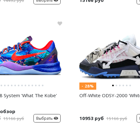
б
15166 руб
Выбрать
14492 руб
- 28%
8 System 'What The Kobe'
Off-White ODSY-2000 'White
обзор
б
10953 руб
Выбрать
15166 руб
15166 руб