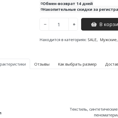
◽️Обмен-возврат 14 дней
◽️Накопительные скидки за регистр
В корз
−
+
Находится в категориях:
SALE
,
Мужские
,
рактеристики
Отзывы
Как выбрать размер
Доста
Текстиль, синтетические
л
пеноматериа