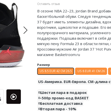
Оставить отзыв
В сезоне NBA 22–23, Jordan Brand добав
баскетбольной обуви. Следуя тенденции 
37 будет иметь элементы дизайна, вдох
воротнике, щиколотке и подошве. Его ве
полупрозрачного материала, усиленного
поддержки. Подошва включает в себя д
мягкую пену Formula 23 в области пятки, 
Кроссовки мужские Air Jordan 37 'Hot Pu
магазине Basketroom.ru
Размер
US 8.5 EUR 42 CM 26.5
US 8 EUR 41 CM 26
US-Америка. EUR-Европа. CM-длина с
◽️Шестая пара в подарок
◽️-500р промо-код BASKET
◽️Бесплатная доставка
◽️Вторая пара - 10%