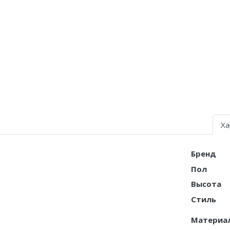
Nike Air Deldon
Nike Sabrina
Nike A’ja
Nike ST
Nike GT
Nike Ja
Ха
Nike Book
Бренд
Nike LeBron
Пол
Высота
Nike Kyrie
Стиль
Nike Freak
Материа
Nike KD