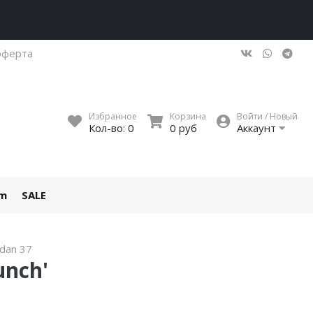
оферта
Избранное
Корзина
Войти / Новый
Кол-во:
0
0 руб
Аккаунт
um
SALE
rdan 37
unch'