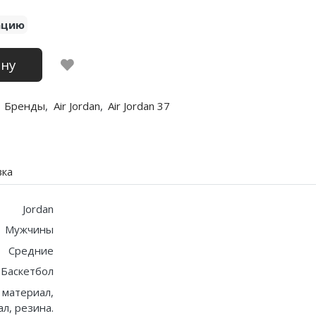
ацию
ину
Бренды
,
Air Jordan
,
Air Jordan 37
вка
Jordan
Мужчины
Средние
Баскетбол
 материал,
л, резина.