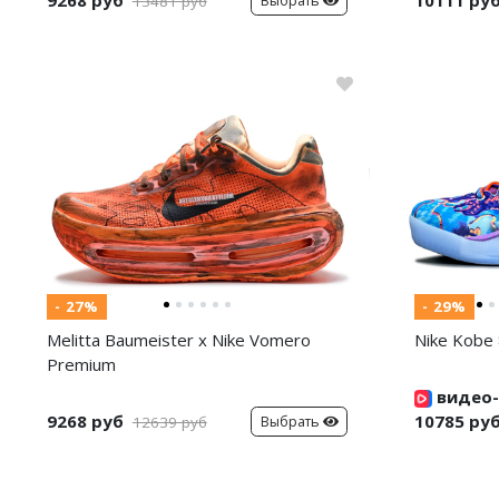
9268 руб
10111 ру
Выбрать
13481 руб
- 27%
- 29%
Melitta Baumeister x Nike Vomero
Nike Kobe 
Premium
видео-
9268 руб
10785 ру
Выбрать
12639 руб