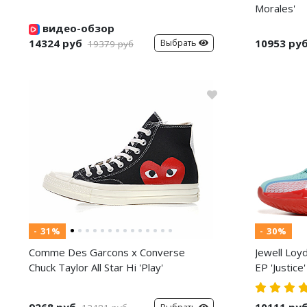
Morales'
видео-обзор
14324 руб
10953 ру
Выбрать
19379 руб
- 31%
- 30%
Comme Des Garcons x Converse
Jewell Loy
Chuck Taylor All Star Hi 'Play'
EP 'Justice'