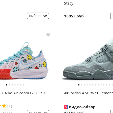
Stacy'
б
10953 руб
Выбрать
d X Nike Air Zoom GT Cut 3
Air Jordan 4 SE 'Wet Cement
(1)
видео-обзор