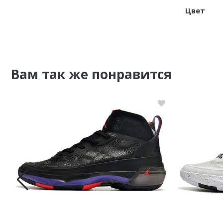
Цвет
Nike PG
Nike Kobe
Nike Uptempo
Вам так же понравится
Nike Foamposite