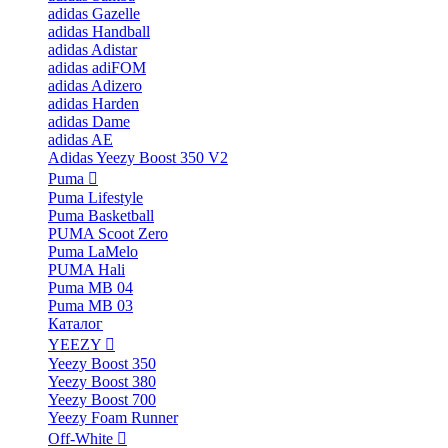
adidas Gazelle
adidas Handball
adidas Adistar
adidas adiFOM
adidas Adizero
adidas Harden
adidas Dame
adidas AE
Adidas Yeezy Boost 350 V2
Puma
Puma Lifestyle
Puma Basketball
PUMA Scoot Zero
Puma LaMelo
PUMA Hali
Puma MB 04
Puma MB 03
Каталог
YEEZY
Yeezy Boost 350
Yeezy Boost 380
Yeezy Boost 700
Yeezy Foam Runner
Off-White