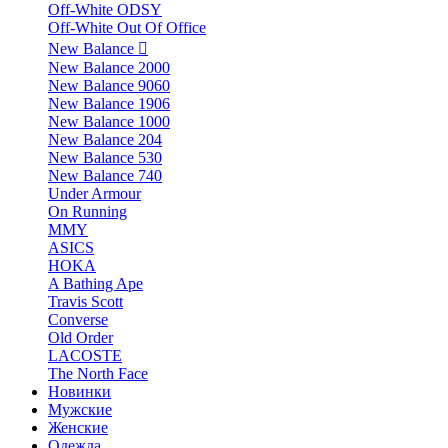
Off-White ODSY
Off-White Out Of Office
New Balance
New Balance 2000
New Balance 9060
New Balance 1906
New Balance 1000
New Balance 204
New Balance 530
New Balance 740
Under Armour
On Running
MMY
ASICS
HOKA
A Bathing Ape
Travis Scott
Converse
Old Order
LACOSTE
The North Face
Новинки
Мужские
Женские
Одежда