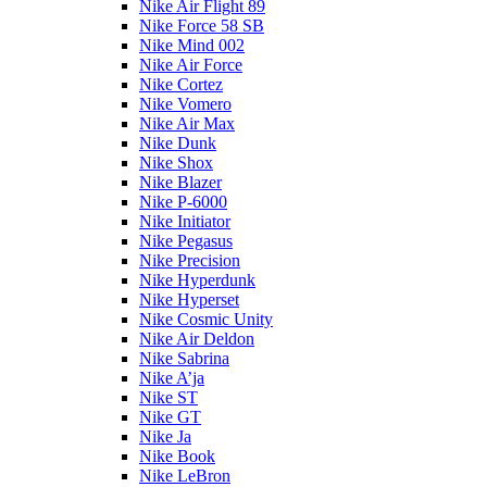
Nike Air Flight 89
Nike Force 58 SB
Nike Mind 002
Nike Air Force
Nike Cortez
Nike Vomero
Nike Air Max
Nike Dunk
Nike Shox
Nike Blazer
Nike P-6000
Nike Initiator
Nike Pegasus
Nike Precision
Nike Hyperdunk
Nike Hyperset
Nike Cosmic Unity
Nike Air Deldon
Nike Sabrina
Nike A’ja
Nike ST
Nike GT
Nike Ja
Nike Book
Nike LeBron