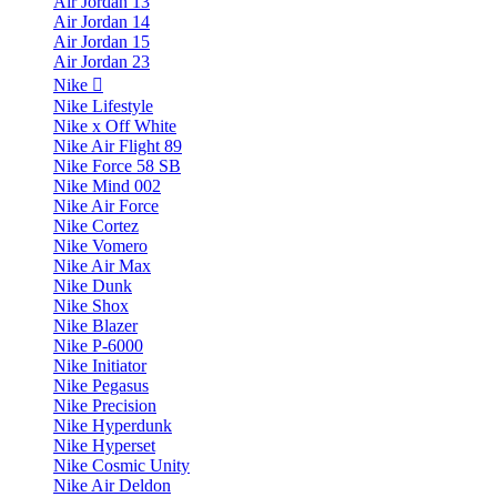
Air Jordan 13
Air Jordan 14
Air Jordan 15
Air Jordan 23
Nike
Nike Lifestyle
Nike x Off White
Nike Air Flight 89
Nike Force 58 SB
Nike Mind 002
Nike Air Force
Nike Cortez
Nike Vomero
Nike Air Max
Nike Dunk
Nike Shox
Nike Blazer
Nike P-6000
Nike Initiator
Nike Pegasus
Nike Precision
Nike Hyperdunk
Nike Hyperset
Nike Cosmic Unity
Nike Air Deldon