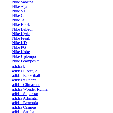
Nike Sabrina
Nike A’ja
Nike ST
Nike GT
Nike Ja
Nike Book
Nike LeBron
Nike Kyrie
Nike Freak
Nike KD
Nike PG
Nike Kobe
Nike Uptempo
Nike Foamposite
adidas
adidas Lifestyle
adidas Basketball
adidas x Pharrell
adidas Climacool
adidas Wonder Runner
adidas Superstar
adidas Adimatic
adidas Bermuda
adidas Campus
adidas Samba