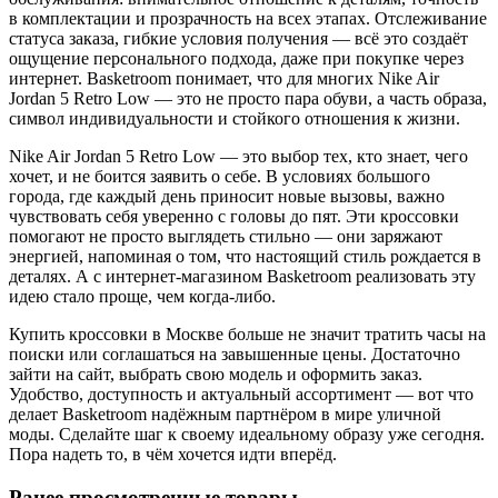
в комплектации и прозрачность на всех этапах. Отслеживание
статуса заказа, гибкие условия получения — всё это создаёт
ощущение персонального подхода, даже при покупке через
интернет. Basketroom понимает, что для многих Nike Air
Jordan 5 Retro Low — это не просто пара обуви, а часть образа,
символ индивидуальности и стойкого отношения к жизни.
Nike Air Jordan 5 Retro Low — это выбор тех, кто знает, чего
хочет, и не боится заявить о себе. В условиях большого
города, где каждый день приносит новые вызовы, важно
чувствовать себя уверенно с головы до пят. Эти кроссовки
помогают не просто выглядеть стильно — они заряжают
энергией, напоминая о том, что настоящий стиль рождается в
деталях. А с интернет-магазином Basketroom реализовать эту
идею стало проще, чем когда-либо.
Купить кроссовки в Москве больше не значит тратить часы на
поиски или соглашаться на завышенные цены. Достаточно
зайти на сайт, выбрать свою модель и оформить заказ.
Удобство, доступность и актуальный ассортимент — вот что
делает Basketroom надёжным партнёром в мире уличной
моды. Сделайте шаг к своему идеальному образу уже сегодня.
Пора надеть то, в чём хочется идти вперёд.
Ранее просмотренные товары