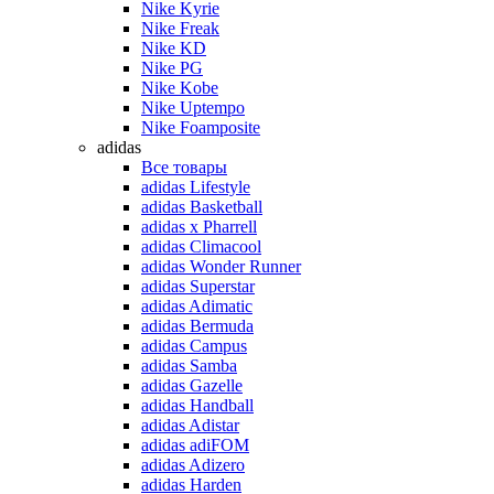
Nike Kyrie
Nike Freak
Nike KD
Nike PG
Nike Kobe
Nike Uptempo
Nike Foamposite
adidas
Все товары
adidas Lifestyle
adidas Basketball
adidas x Pharrell
adidas Climacool
adidas Wonder Runner
adidas Superstar
adidas Adimatic
adidas Bermuda
adidas Campus
adidas Samba
adidas Gazelle
adidas Handball
adidas Adistar
adidas adiFOM
adidas Adizero
adidas Harden