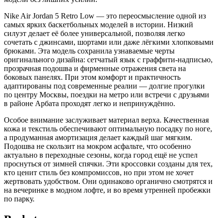
Nike Air Jordan 5 Retro Low — это переосмысление одной из
самых ярких баскетбольных моделей в истории. Низкий
силуэт делает её более универсальной, позволяя легко
сочетать с джинсами, шортами или даже лёгкими хлопковыми
брюками. Эта модель сохранила узнаваемые черты
оригинального дизайна: сетчатый язык с граффити-надписью,
прозрачная подошва и фирменные отражения света на
боковых панелях. При этом комфорт и практичность
адаптированы под современные реалии — долгие прогулки
по центру Москвы, поездки на метро или встречи с друзьями
в районе Арбата проходят легко и непринуждённо.
Особое внимание заслуживает материал верха. Качественная
кожа и текстиль обеспечивают оптимальную посадку по ноге,
а продуманная амортизация делает каждый шаг мягким.
Подошва не скользит на мокром асфальте, что особенно
актуально в переходные сезоны, когда город ещё не успел
проснуться от зимней спячки. Эти кроссовки созданы для тех,
кто ценит стиль без компромиссов, но при этом не хочет
жертвовать удобством. Они одинаково органично смотрятся и
на вечеринке в модном лофте, и во время утренней пробежки
по парку.