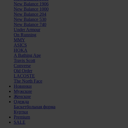
New Balance 1906
New Balance 1000
New Balance 204
New Balance 530
New Balance 740
Under Armour
On Running
MMY
ASICS
HOKA
A Bathing Ape
Travis Scott
Converse
Old Order
LACOSTE
The North Face
Новинки
Мужские
Женские
Одежда
Баскетбольная форма
Куртки
Premium
SALE