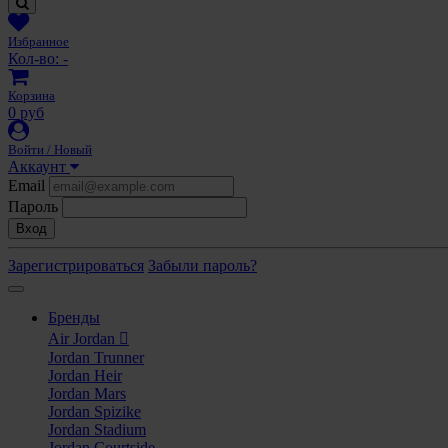
Избранное
Кол-во:
-
Корзина
0 руб
Войти / Новый
Аккаунт
Email
Пароль
Вход
Зарегистрироваться
Забыли пароль?
Бренды
Air Jordan
Jordan Trunner
Jordan Heir
Jordan Mars
Jordan Spizike
Jordan Stadium
Jordan Courtside