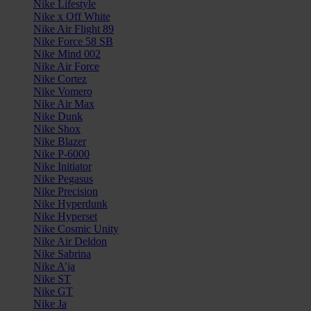
Nike Lifestyle
Nike x Off White
Nike Air Flight 89
Nike Force 58 SB
Nike Mind 002
Nike Air Force
Nike Cortez
Nike Vomero
Nike Air Max
Nike Dunk
Nike Shox
Nike Blazer
Nike P-6000
Nike Initiator
Nike Pegasus
Nike Precision
Nike Hyperdunk
Nike Hyperset
Nike Cosmic Unity
Nike Air Deldon
Nike Sabrina
Nike A’ja
Nike ST
Nike GT
Nike Ja