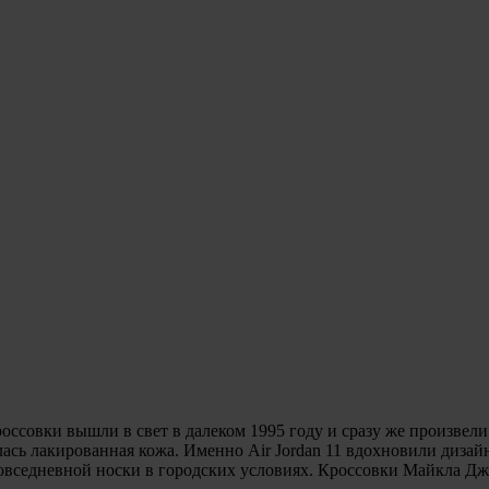
Кроссовки вышли в свет в далеком 1995 году и сразу же произв
лась лакированная кожа. Именно Air Jordan 11 вдохновили диза
овседневной носки в городских условиях. Кроссовки Майкла Джорд