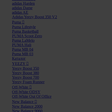
adidas Harden
adidas Dame
adidas AE
Adidas Yeezy Boost 350 V2
Puma
Puma Lifestyle
Puma Basketball
PUMA Scoot Zero
Puma LaMelo
PUMA Hali
Puma MB 04
Puma MB 03
Каталог
YEEZY
Yeezy Boost 350
Yeezy Boost 380
Yeezy Boost 700
Yeezy Foam Runner
Off-White
Off-White ODSY
Off-White Out Of Office
New Balance
New Balance 2000
New Balance 9060