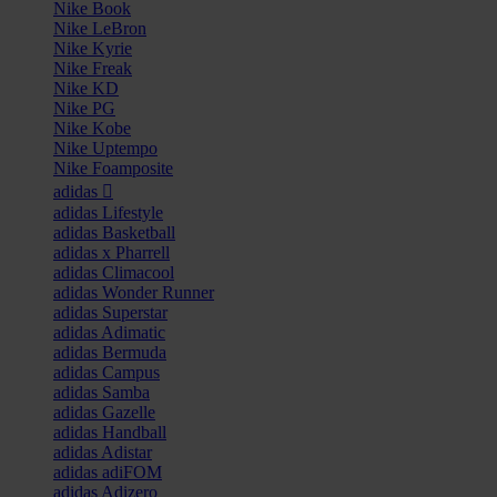
Nike Book
Nike LeBron
Nike Kyrie
Nike Freak
Nike KD
Nike PG
Nike Kobe
Nike Uptempo
Nike Foamposite
adidas
adidas Lifestyle
adidas Basketball
adidas x Pharrell
adidas Climacool
adidas Wonder Runner
adidas Superstar
adidas Adimatic
adidas Bermuda
adidas Campus
adidas Samba
adidas Gazelle
adidas Handball
adidas Adistar
adidas adiFOM
adidas Adizero