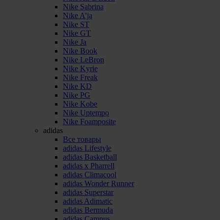
Nike Sabrina
Nike A’ja
Nike ST
Nike GT
Nike Ja
Nike Book
Nike LeBron
Nike Kyrie
Nike Freak
Nike KD
Nike PG
Nike Kobe
Nike Uptempo
Nike Foamposite
adidas
Все товары
adidas Lifestyle
adidas Basketball
adidas x Pharrell
adidas Climacool
adidas Wonder Runner
adidas Superstar
adidas Adimatic
adidas Bermuda
adidas Campus