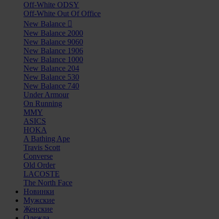
Off-White ODSY
Off-White Out Of Office
New Balance
New Balance 2000
New Balance 9060
New Balance 1906
New Balance 1000
New Balance 204
New Balance 530
New Balance 740
Under Armour
On Running
MMY
ASICS
HOKA
A Bathing Ape
Travis Scott
Converse
Old Order
LACOSTE
The North Face
Новинки
Мужские
Женские
Одежда