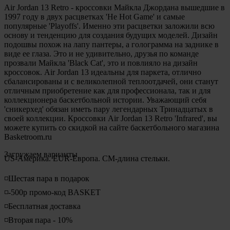
Air Jordan 13 Retro - кроссовки Майкла Джордана вышедшие в
1997 году в двух расцветках 'He Hot Game' и самые
популярные 'Playoffs'. Именно эти расцветки заложили всю
основу и тенденцию для создания будущих моделей. Дизайн
подошвы похож на лапу пантеры, а голограмма на заднике в
виде ее глаза. Это и не удивительно, друзья по команде
прозвали Майкла 'Black Cat', это и повлияло на дизайн
кроссовок. Air Jordan 13 идеальны для паркета, отлично
сбалансированы и с великолепной теплоотдачей, они станут
отличным приобретение
как для профессионала, так и
для
коллекционера баскетбольной истории. Уважающий себя
'
сникерхед
' обязан иметь пару легендарных Тринадцатых в
своей коллекции. Кроссовки Air Jordan 13 Retro 'Infrared', вы
можете купить со скидкой на сайте баскетбольного магазина
Basketroom.ru
Loading...
Загружаем варианты
US-Америка. EUR-Европа. CM-длина стельки.
◽️Шестая пара в подарок
◽️-500р промо-код BASKET
◽️Бесплатная доставка
◽️Вторая пара - 10%