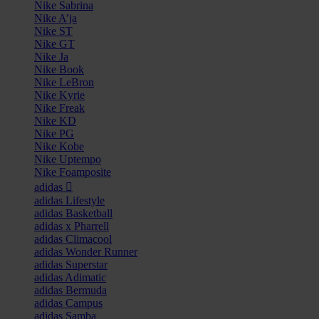
Nike Sabrina
Nike A’ja
Nike ST
Nike GT
Nike Ja
Nike Book
Nike LeBron
Nike Kyrie
Nike Freak
Nike KD
Nike PG
Nike Kobe
Nike Uptempo
Nike Foamposite
adidas
adidas Lifestyle
adidas Basketball
adidas x Pharrell
adidas Climacool
adidas Wonder Runner
adidas Superstar
adidas Adimatic
adidas Bermuda
adidas Campus
adidas Samba