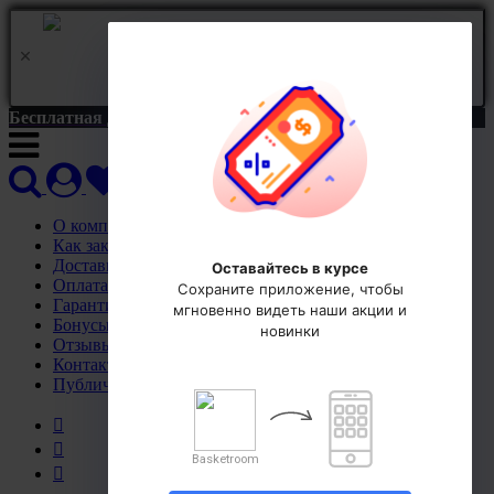
Install App
Кроссовки Air Jordan 13 Retro 'Infrared' купить со
скидкой в BASKETROOM.RU
Бесплатная доставка | Шестая пара в подарок
О компании
Как заказать
Доставка
Оплата
Гарантия
Бонусы
Отзывы
Контакты
Публичная оферта