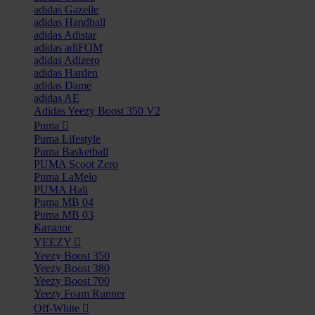
adidas Gazelle
adidas Handball
adidas Adistar
adidas adiFOM
adidas Adizero
adidas Harden
adidas Dame
adidas AE
Adidas Yeezy Boost 350 V2
Puma
Puma Lifestyle
Puma Basketball
PUMA Scoot Zero
Puma LaMelo
PUMA Hali
Puma MB 04
Puma MB 03
Каталог
YEEZY
Yeezy Boost 350
Yeezy Boost 380
Yeezy Boost 700
Yeezy Foam Runner
Off-White