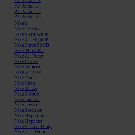
Air Jordan 13
Air Jordan 14
Air Jordan 15
Air Jordan 23
Nike
Nike Lifestyle
Nike x Off White
Nike Air Flight 89
Nike Force 58 SB
Nike Mind 002
Nike Air Force
Nike Cortez
Nike Vomero
Nike Air Max
Nike Dunk
Nike Shox
Nike Blazer
Nike P-6000
Nike Initiator
Nike Pegasus
Nike Precision
Nike Hyperdunk
Nike Hyperset
Nike Cosmic Unity
Nike Air Deldon