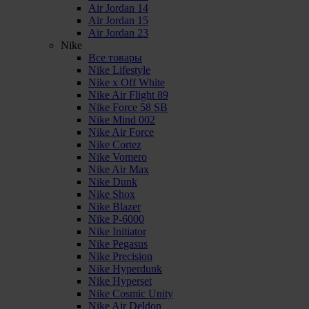
Air Jordan 14
Air Jordan 15
Air Jordan 23
Nike
Все товары
Nike Lifestyle
Nike x Off White
Nike Air Flight 89
Nike Force 58 SB
Nike Mind 002
Nike Air Force
Nike Cortez
Nike Vomero
Nike Air Max
Nike Dunk
Nike Shox
Nike Blazer
Nike P-6000
Nike Initiator
Nike Pegasus
Nike Precision
Nike Hyperdunk
Nike Hyperset
Nike Cosmic Unity
Nike Air Deldon