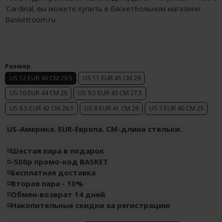
'Cardinal, вы можете купить в баскетбольном магазине
Air Jordan 5
Nike Air Deldon
Basketroom.ru
Air Jordan 6
Nike Sabrina
Air Jordan 7
Nike A’ja
Размер
Air Jordan 10
Nike ST
US 12 EUR 46 CM 29.5
US 11 EUR 45 CM 29
Air Jordan 11
Nike GT
US 10 EUR 44 CM 28
US 9.5 EUR 43 CM 27.5
US 8.5 EUR 42 CM 26.5
US 8 EUR 41 CM 26
US 7 EUR 40 CM 25
Air Jordan 12
Nike Ja
US-Америка. EUR-Европа. CM-длина стельки.
Air Jordan 13
Nike Book
◽️Шестая пара в подарок
Air Jordan 14
Nike LeBron
◽️-500р промо-код BASKET
◽️Бесплатная доставка
Air Jordan 15
Nike Kyrie
◽️Вторая пара - 10%
◽️Обмен-возврат 14 дней
Air Jordan 23
Nike Freak
◽️Накопительные скидки за регистрацию
Nike KD