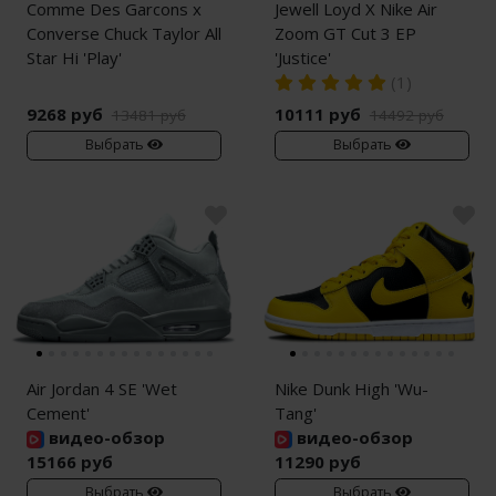
Comme Des Garcons x
Jewell Loyd X Nike Air
Converse Chuck Taylor All
Zoom GT Cut 3 EP
Star Hi 'Play'
'Justice'
(1)
9268 руб
10111 руб
13481 руб
14492 руб
Выбрать
Выбрать
Air Jordan 4 SE 'Wet
Nike Dunk High 'Wu-
Cement'
Tang'
видео-обзор
видео-обзор
15166 руб
11290 руб
Выбрать
Выбрать