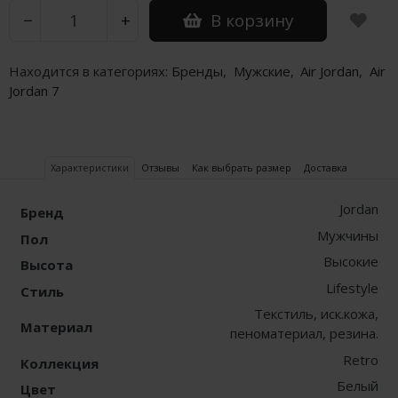
В корзину
−
+
Nike PG
Nike Kobe
Находится в категориях:
Бренды
,
Мужские
,
Air Jordan
,
Air
Jordan 7
Nike Uptempo
Nike Foamposite
Характеристики
Отзывы
Как выбрать размер
Доставка
Jordan
Бренд
Мужчины
Пол
Высокие
Высота
Lifestyle
Стиль
Текстиль, иск.кожа,
Материал
пеноматериал, резина.
Retro
Коллекция
Белый
Цвет