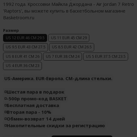
1992 года. Кроссовки Майкла Джордана - Air Jordan 7 Retro
Air Jordan 5
Nike Air Deldon
'Raptors', вы можете купить в баскетбольном магазине
Basketroom.ru
Air Jordan 6
Nike Sabrina
Размер
Air Jordan 7
Nike A’ja
US 12 EUR 46 CM 29.5
US 11 EUR 45 CM 29
Air Jordan 10
Nike ST
US 9.5 EUR 43 CM 27.5
US 8.5 EUR 42 CM 26.5
US 8 EUR 41 CM 26
US 7 EUR 38 CM 24
US 5 EUR 37.5 CM 23.5
Air Jordan 11
Nike GT
US 4 EUR 36 CM 23
Air Jordan 12
Nike Ja
US-Америка. EUR-Европа. CM-длина стельки.
Air Jordan 13
Nike Book
◽️Шестая пара в подарок
Air Jordan 14
Nike LeBron
◽️-500р промо-код BASKET
◽️Бесплатная доставка
Air Jordan 15
Nike Kyrie
◽️Вторая пара - 10%
◽️Обмен-возврат 14 дней
Air Jordan 23
Nike Freak
◽️Накопительные скидки за регистрацию
Nike KD