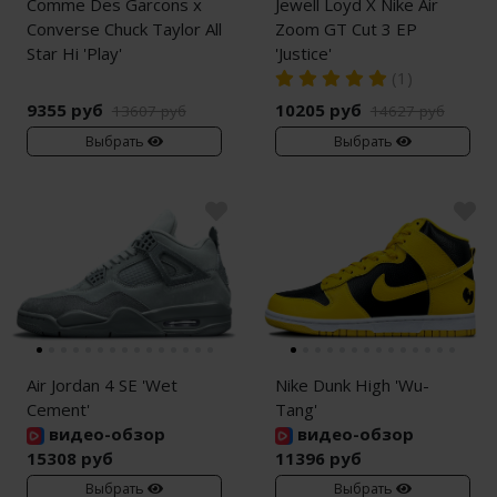
Comme Des Garcons x
Jewell Loyd X Nike Air
Converse Chuck Taylor All
Zoom GT Cut 3 EP
Star Hi 'Play'
'Justice'
(1)
9355 руб
10205 руб
13607 руб
14627 руб
Выбрать
Выбрать
Air Jordan 4 SE 'Wet
Nike Dunk High 'Wu-
Cement'
Tang'
видео-обзор
видео-обзор
15308 руб
11396 руб
Выбрать
Выбрать