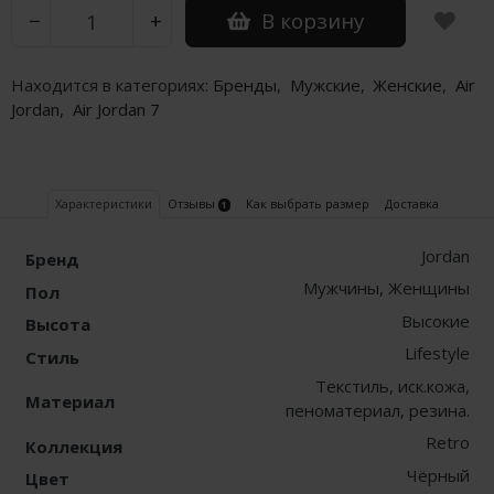
В корзину
−
+
Nike PG
Находится в категориях:
Бренды
,
Мужские
,
Женские
,
Air
Nike Kobe
Jordan
,
Air Jordan 7
Nike Uptempo
Nike Foamposite
Характеристики
Отзывы
Как выбрать размер
Доставка
1
Jordan
Бренд
Мужчины, Женщины
Пол
Высокие
Высота
Lifestyle
Стиль
Текстиль, иск.кожа,
Материал
пеноматериал, резина.
Retro
Коллекция
Чёрный
Цвет